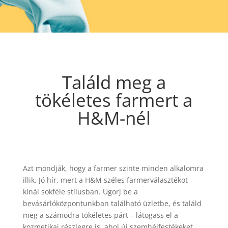
Találd meg a
tökéletes farmert a
H&M-nél
Azt mondják, hogy a farmer szinte minden alkalomra
illik. Jó hír, mert a H&M széles farmerválasztékot
kínál sokféle stílusban. Ugorj be a
bevásárlóközpontunkban található üzletbe, és találd
meg a számodra tökéletes párt – látogass el a
kozmetikai részlegre is, ahol új szemhéjfestékeket