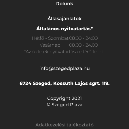
Rólunk
Állásajánlatok
Általános nyitvatartás*
Hétfő - Szombat
08:00 - 24:00
Vasárnap
08:00 - 24:00
*Az üzletek nyitvatartása eltérő lehet.
info@szegedplaza.hu
6724 Szeged, Kossuth Lajos sgrt. 119.
Copyright 2021
© Szeged Plaza
Adatkezelési tájékoztató