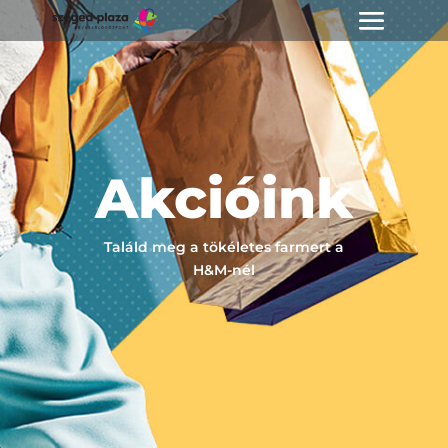
Akcióink
Találd meg a tökéletes farmert a
H&M-nél