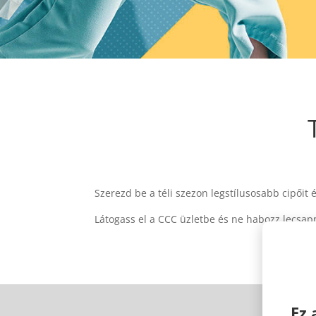
Szerezd be a téli szezon legstílusosabb cipőit
Látogass el a CCC üzletbe és ne habozz lecsap
Ez 