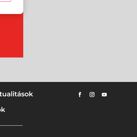
tualitások
ok