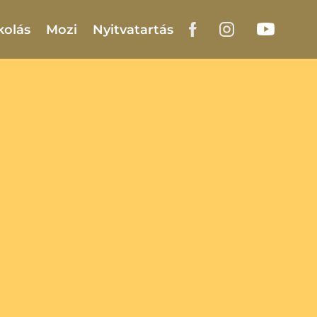
kolás
Mozi
Nyitvatartás