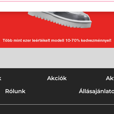
k
Akciók
Ak
Rólunk
Állásajánlat