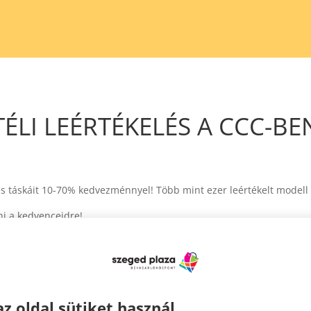
TÉLI LEÉRTÉKELÉS A CCC-BE
 és táskáit 10-70% kedvezménnyel! Több mint ezer leértékelt modell
ni a kedvenceidre!
az oldal sütiket használ