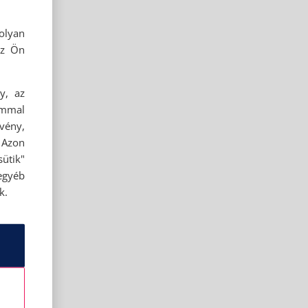
olyan
az Ön
y, az
ommal
rvény,
 Azon
ütik"
egyéb
k.