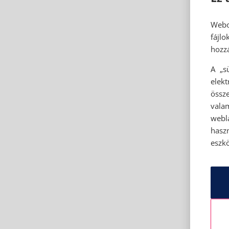
Webo
fájl
hozzá
A „s
elek
össze
vala
webl
hasz
eszkö