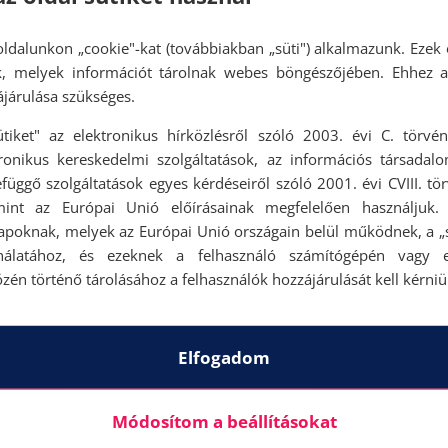
ldalunkon „cookie"-kat (továbbiakban „süti") alkalmazunk. Ezek 
ok, melyek információt tárolnak webes böngészőjében. Ehhez 
járulása szükséges.
ütiket" az elektronikus hírközlésről szóló 2003. évi C. törvén
tronikus kereskedelmi szolgáltatások, az információs társadal
függő szolgáltatások egyes kérdéseiről szóló 2001. évi CVIII. tö
mint az Európai Unió előírásainak megfelelően használjuk.
apoknak, melyek az Európai Unió országain belül működnek, a „s
nálatához, és ezeknek a felhasználó számítógépén vagy 
zén történő tárolásához a felhasználók hozzájárulását kell kérniü
Elfogadom
Módosítom a beállításokat