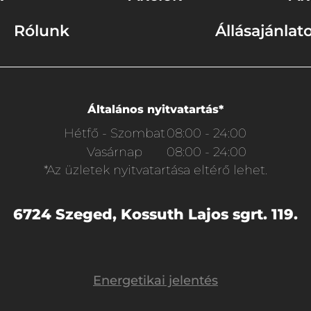
Rólunk
Állásajánlat
Általános nyitvatartás*
Hétfő - Szombat
08:00 - 24:00
Vasárnap
08:00 - 24:00
*Az üzletek nyitvatartása eltérő lehet.
6724 Szeged, Kossuth Lajos sgrt. 119.
Energetikai jelentés