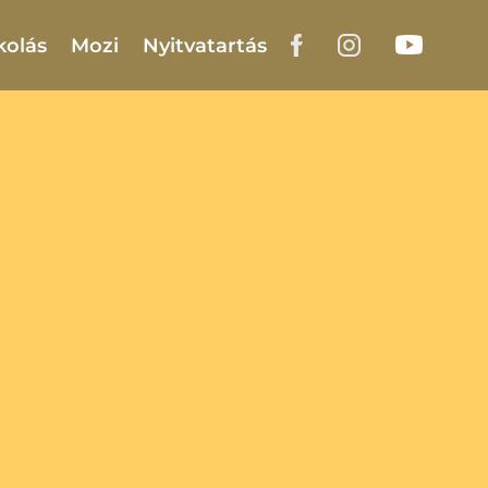
kolás
Mozi
Nyitvatartás