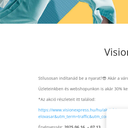
Visi
Stílusosan indítanád be a nyarat?😎 Akár a vá
Üzleteinkben és webshopunkon is akár 30% ked
*Az akció részleteit itt találod:
https://www.visionexpress.hu/hu/akciok/nap
elovasar&utm_term=traffic&utm_content=phot
Érvényesség:
2025.06.16. – 07.13.