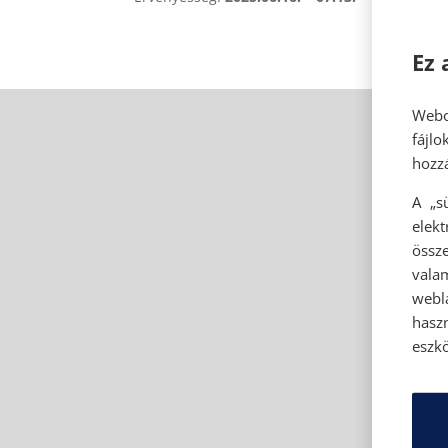
Ez 
Webo
fájl
hozzá
A „s
elek
össze
vala
webl
hasz
eszkö