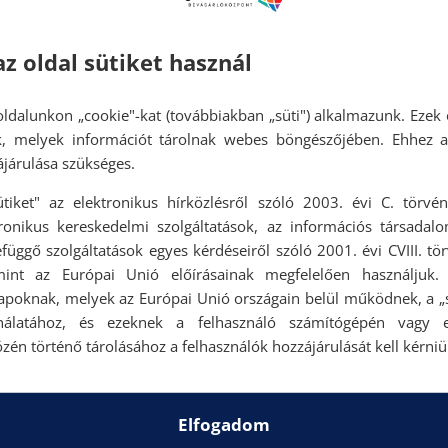
az oldal sütiket használ
ldalunkon „cookie"-kat (továbbiakban „süti") alkalmazunk. Ezek 
ok, melyek információt tárolnak webes böngészőjében. Ehhez 
járulása szükséges.
ütiket" az elektronikus hírközlésről szóló 2003. évi C. törvén
tronikus kereskedelmi szolgáltatások, az információs társadal
függő szolgáltatások egyes kérdéseiről szóló 2001. évi CVIII. tö
mint az Európai Unió előírásainak megfelelően használjuk.
apoknak, melyek az Európai Unió országain belül működnek, a „s
nálatához, és ezeknek a felhasználó számítógépén vagy 
zén történő tárolásához a felhasználók hozzájárulását kell kérniü
Elfogadom