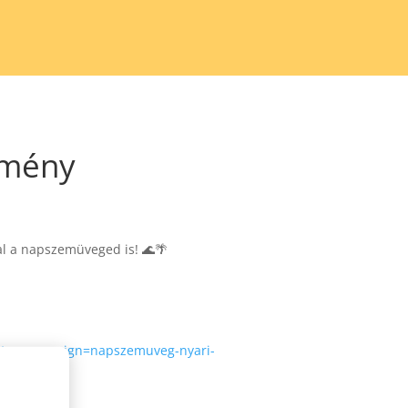
zmény
al a napszemüveged is! 🌊🌴
&utm_campaign=napszemuveg-nyari-