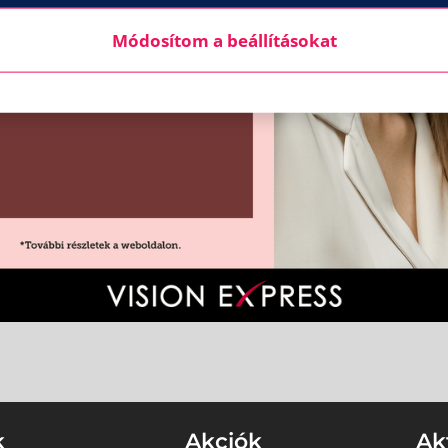
Módosítom a beállításokat
k
Akciók
Ak