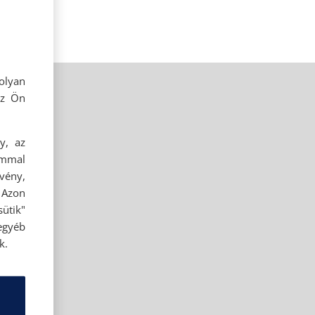
olyan
az Ön
y, az
ommal
rvény,
 Azon
ütik"
egyéb
k.