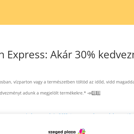
on Express: Akár 30% kedve
rosban, vízparton vagy a természetben töltöd az időd, vidd magadd
vezményt adunk a megjelölt termékekre.* 📣3️⃣0️⃣
szemuveg-nyari-elovasar-akcio-369?utm_source=bevasarlokozpont
o