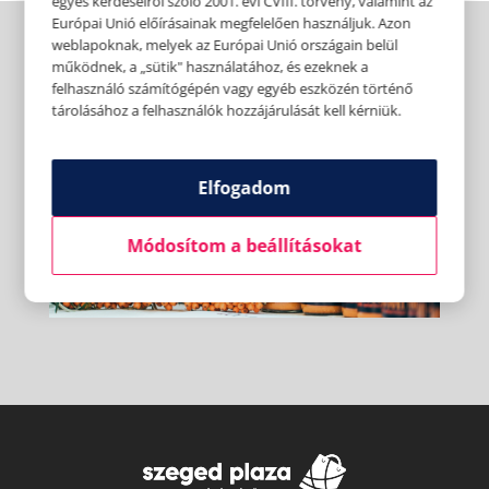
egyes kérdéseiről szóló 2001. évi CVIII. törvény, valamint az
Európai Unió előírásainak megfelelően használjuk. Azon
weblapoknak, melyek az Európai Unió országain belül
működnek, a „sütik" használatához, és ezeknek a
felhasználó számítógépén vagy egyéb eszközén történő
tárolásához a felhasználók hozzájárulását kell kérniük.
Elfogadom
Módosítom a beállításokat