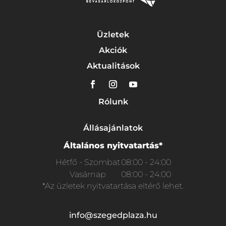
Üzletek
Akciók
Aktualitások
Rólunk
Állásajánlatok
Általános nyitvatartás*
Hétfő - Szombat
08:00 - 24:00
Vasárnap
08:00 - 24:00
*Az üzletek nyitvatartása eltérő lehet.
info@szegedplaza.hu