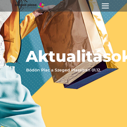
Aktualitáso
Bödön Piac a Szeged Plazában 01.12.