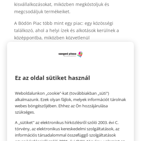
kisvállalkozásokat, miközben megkóstoljuk és
megcsodáljuk termékeiket.
A Bödön Piac több mint egy piac: egy közösségi
találkozó, ahol a helyi ízek és alkotások kerülnek a
középpontba, miközben közvetlenül
megismerkedhetünk a készítőkkel is.
Az
esemény
ingyenes
, mindenkit szeretettel várunk.
Ne hagyjátok ki ezt a napot a Szeged Plazában, ahol
együtt ünnepeljük a kézművességet és a helyi
Ez az oldal sütiket használ
közösség erejét. Töltsünk el együtt felejthetetlen
pillanatokat, fedezzünk fel új ízeket és termékeket!
Weboldalunkon „cookie"-kat (továbbiakban „süti")
Piac nyitvatartása:
alkalmazunk. Ezek olyan fájlok, melyek információt tárolnak
2025. január 12. (vasárnap), 9:00-14:00
webes böngészőjében. Ehhez az Ön hozzájárulása
szükséges.
A „sütiket" az elektronikus hírközlésről szóló 2003. évi C.
törvény, az elektronikus kereskedelmi szolgáltatások, az
információs társadalommal összefüggő szolgáltatások