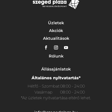
Üzletek
Akciók
Aktualitások
Rólunk
Állásajánlatok
Általános nyitvatartás*
Hétfő - Szombat
08:00 - 24:00
Vasárnap
08:00 - 24:00
*Az üzletek nyitvatartása eltérő lehet.