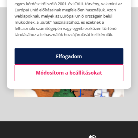
egyes kérdéseiről szóló 2001. évi CVIII. törvény, valamint az
Európai Unió előírásainak megfelelően használjuk. Azon
weblapoknak, melyek az Európai Unió országain belül
működnek, a „sütik" használatához, és ezeknek a
felhasználó számítógépén vagy egyéb eszközén történő
tárolásához a felhasználók hozzájárulását kell kérniük.
Elfogadom
Módosítom a beállításokat