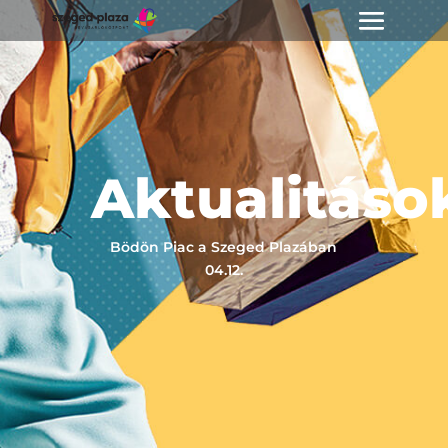
Aktualitáso
Bödön Piac a Szeged Plazában
04.12.