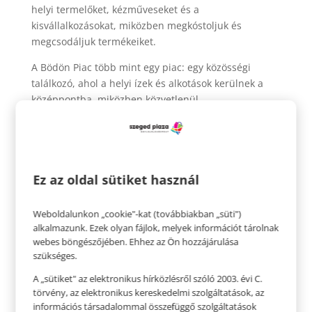
helyi termelőket, kézműveseket és a
kisvállalkozásokat, miközben megkóstoljuk és
megcsodáljuk termékeiket.
A Bödön Piac több mint egy piac: egy közösségi
találkozó, ahol a helyi ízek és alkotások kerülnek a
középpontba, miközben közvetlenül
megismerkedhetünk a készítőkkel is.
Az
esemény
ingyenes
, mindenkit szeretettel várunk.
Ne hagyjátok ki ezt a hétvégét a Szeged Plazában,
ahol együtt ünnepeljük a kézművességet és a helyi
Ez az oldal sütiket használ
közösség erejét. Töltsünk el együtt felejthetetlen
pillanatokat, fedezzünk fel új ízeket és termékeket!
Weboldalunkon „cookie"-kat (továbbiakban „süti")
alkalmazunk. Ezek olyan fájlok, melyek információt tárolnak
Piac nyitvatartása:
webes böngészőjében. Ehhez az Ön hozzájárulása
2026. április 12. (vasárnap), 9:00-14:00
szükséges.
A „sütiket" az elektronikus hírközlésről szóló 2003. évi C.
törvény, az elektronikus kereskedelmi szolgáltatások, az
információs társadalommal összefüggő szolgáltatások