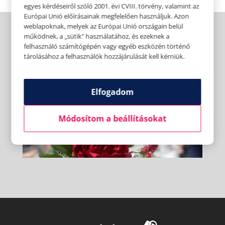
egyes kérdéseiről szóló 2001. évi CVIII. törvény, valamint az
Európai Unió előírásainak megfelelően használjuk. Azon
weblapoknak, melyek az Európai Unió országain belül
működnek, a „sütik" használatához, és ezeknek a
felhasználó számítógépén vagy egyéb eszközén történő
tárolásához a felhasználók hozzájárulását kell kérniük.
Elfogadom
Módosítom a beállításokat