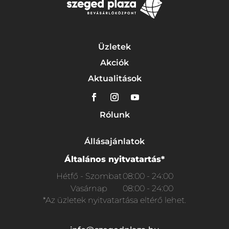
Üzletek
Akciók
Aktualitások
Rólunk
Állásajánlatok
Általános nyitvatartás*
Hétfő - Szombat
08:00 - 24:00
Vasárnap
08:00 - 24:00
*Az üzletek nyitvatartása eltérő lehet.