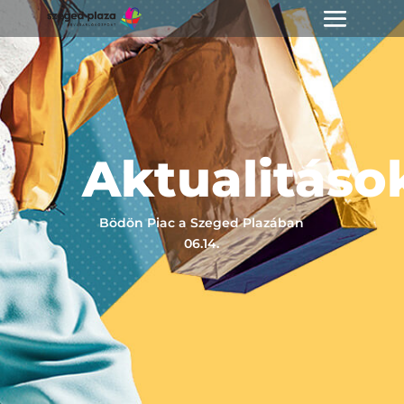
Aktualitáso
Bödön Piac a Szeged Plazában
06.14.