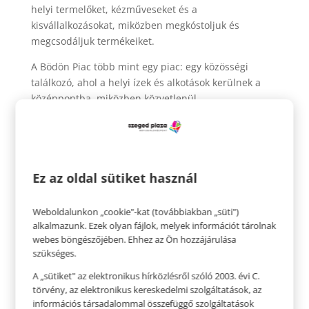
helyi termelőket, kézműveseket és a
kisvállalkozásokat, miközben megkóstoljuk és
megcsodáljuk termékeiket.
A Bödön Piac több mint egy piac: egy közösségi
találkozó, ahol a helyi ízek és alkotások kerülnek a
középpontba, miközben közvetlenül
megismerkedhetünk a készítőkkel is.
Az
esemény
ingyenes
, mindenkit szeretettel várunk.
Ne hagyjátok ki ezt a hétvégét a Szeged Plazában,
ahol együtt ünnepeljük a kézművességet és a helyi
Ez az oldal sütiket használ
közösség erejét. Töltsünk el együtt felejthetetlen
pillanatokat, fedezzünk fel új ízeket és termékeket!
Weboldalunkon „cookie"-kat (továbbiakban „süti")
alkalmazunk. Ezek olyan fájlok, melyek információt tárolnak
Piac nyitvatartása:
webes böngészőjében. Ehhez az Ön hozzájárulása
2026. június 14. (vasárnap), 9:00-14:00
szükséges.
A „sütiket" az elektronikus hírközlésről szóló 2003. évi C.
törvény, az elektronikus kereskedelmi szolgáltatások, az
információs társadalommal összefüggő szolgáltatások