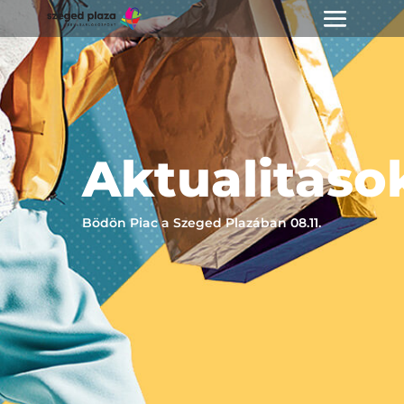
Aktualitáso
Bödön Piac a Szeged Plazában 08.11.