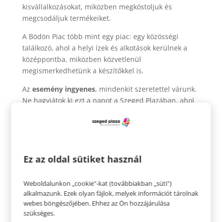
kisvállalkozásokat, miközben megkóstoljuk és
megcsodáljuk termékeiket.
A Bödön Piac több mint egy piac: egy közösségi
találkozó, ahol a helyi ízek és alkotások kerülnek a
középpontba, miközben közvetlenül
megismerkedhetünk a készítőkkel is.
Az
esemény
ingyenes
, mindenkit szeretettel várunk.
Ne hagyjátok ki ezt a napot a Szeged Plazában, ahol
együtt ünnepeljük a kézművességet és a helyi
közösség erejét. Töltsünk el együtt felejthetetlen
pillanatokat, fedezzünk fel új ízeket és termékeket!
Piac nyitvatartása:
Ez az oldal sütiket használ
2024. augusztus 11. (vasárnap), 9:00-14:00
Weboldalunkon „cookie"-kat (továbbiakban „süti")
alkalmazunk. Ezek olyan fájlok, melyek információt tárolnak
webes böngészőjében. Ehhez az Ön hozzájárulása
szükséges.