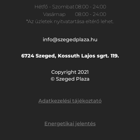
Hétfő - Szombat
08:00 - 24:00
Vasárnap
08:00 - 24:00
*Az üzletek nyitvatartása eltérő lehet.
info@szegedplaza.hu
6724 Szeged, Kossuth Lajos sgrt. 119.
Copyright 2021
© Szeged Plaza
Adatkezelési tájékoztató
Energetikai jelentés