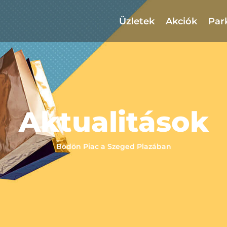
Üzletek
Akciók
Par
Aktualitások
Bödön Piac a Szeged Plazában