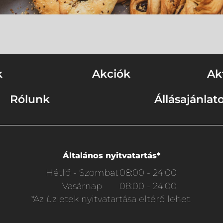
k
Akciók
Ak
Rólunk
Állásajánlat
Általános nyitvatartás*
Hétfő - Szombat
08:00 - 24:00
Vasárnap
08:00 - 24:00
*Az üzletek nyitvatartása eltérő lehet.