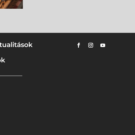
tualitások
ok