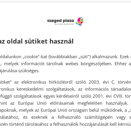
várunk. Ne hagyjátok ki ezt a napot a Szeged Plazában, ahol együtt
en pillanatokat, fedezzünk fel új ízeket és termékeket!
az oldal sütiket használ
ldalunkon „cookie"-kat (továbbiakban „süti") alkalmazunk. Ezek 
ok, melyek információt tárolnak webes böngészőjében. Ehhez 
járulása szükséges.
ütiket" az elektronikus hírközlésről szóló 2003. évi C. törvén
tronikus kereskedelmi szolgáltatások, az információs társadal
függő szolgáltatások egyes kérdéseiről szóló 2001. évi CVIII. tö
mint az Európai Unió előírásainak megfelelően használjuk.
apoknak, melyek az Európai Unió országain belül működnek, a „s
nálatához, és ezeknek a felhasználó számítógépén vagy 
zén történő tárolásához a felhasználók hozzájárulását kell kérniü