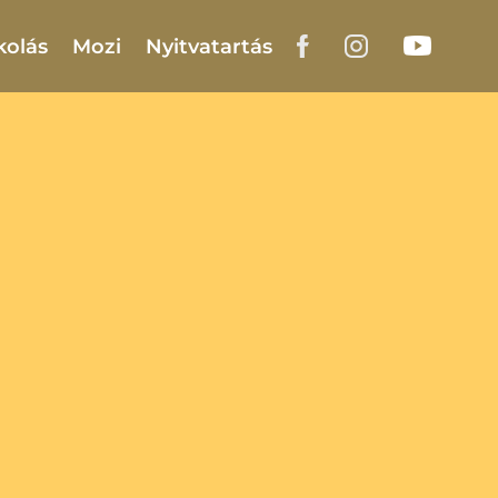
kolás
Mozi
Nyitvatartás