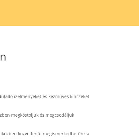
an
dülálló ízélményeket és kézműves kincseket
közben megkóstoljuk és megcsodáljuk
a, miközben közvetlenül megismerkedhetünk a