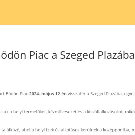
ödön Piac a Szeged Plazáb
várt Bödön Piac
2024. május 12-én
visszatér a Szeged Plazába, egye
suk a helyi termelőket, kézműveseket és a kisvállalkozásokat, mi
i találkozó, ahol a helyi ízek és alkotások kerülnek a középpontb