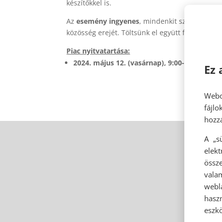
készítőkkel is.
Az
esemény
ingyenes
, mindenkit szeretettel 
közösség erejét. Töltsünk el együtt felejthetetl
Piac nyitvatartása:
2024. május 12. (vasárnap), 9:00-14:00
Ez 
Webo
fájl
hozzá
A „s
elek
össze
vala
webl
hasz
eszkö