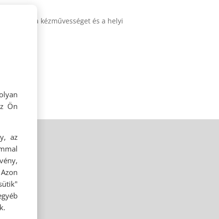
 ünnepeljük a kézművességet és a helyi
olyan
az Ön
y, az
ommal
rvény,
 Azon
ütik"
egyéb
k.