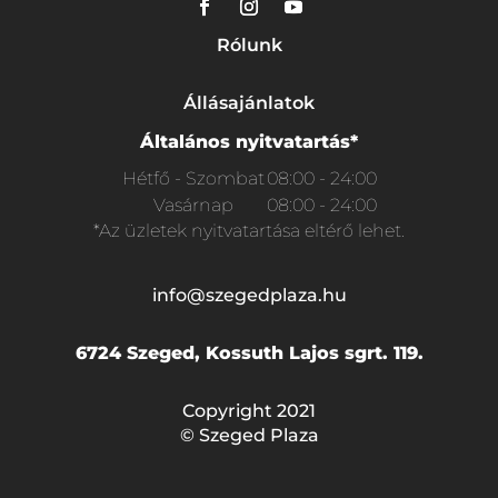
Rólunk
Állásajánlatok
Általános nyitvatartás*
Hétfő - Szombat
08:00 - 24:00
Vasárnap
08:00 - 24:00
*Az üzletek nyitvatartása eltérő lehet.
info@szegedplaza.hu
6724 Szeged, Kossuth Lajos sgrt. 119.
Copyright 2021
© Szeged Plaza