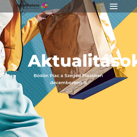
Aktualitáso
Bödön Piac a Szeged Plazában
decemberben is