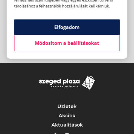
felhasználó számítógépén vagy egyéb eszközén történő
tárolásához a felhasználók hozzájárulását kell kérniük.
Elfogadom
Módosítom a beállításokat
Üzletek
Akciók
Aktualitások