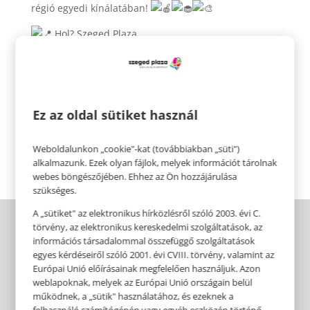
régió egyedi kínálatában!
Hol? Szeged Plaza
Mikor?
December 13-14., szombat, vasárnap: 9:00 – 18:00
December 20-21., szombat, vasárnap: 9:00 – 18:00
Ez az oldal sütiket használ
Gyere, és bödönözz velünk egy jót!
Weboldalunkon „cookie"-kat (továbbiakban „süti")
alkalmazunk. Ezek olyan fájlok, melyek információt tárolnak
webes böngészőjében. Ehhez az Ön hozzájárulása
szükséges.
A „sütiket" az elektronikus hírközlésről szóló 2003. évi C.
törvény, az elektronikus kereskedelmi szolgáltatások, az
információs társadalommal összefüggő szolgáltatások
egyes kérdéseiről szóló 2001. évi CVIII. törvény, valamint az
Európai Unió előírásainak megfelelően használjuk. Azon
weblapoknak, melyek az Európai Unió országain belül
működnek, a „sütik" használatához, és ezeknek a