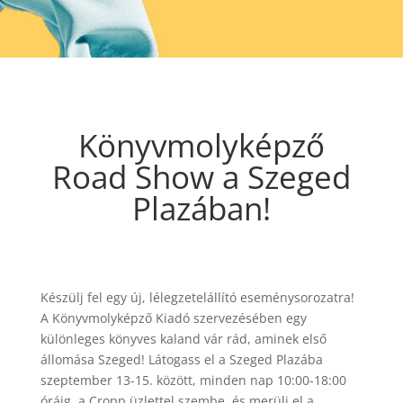
Könyvmolyképző
Road Show a Szeged
Plazában!
Készülj fel egy új, lélegzetelállító eseménysorozatra!
A Könyvmolyképző Kiadó szervezésében egy
különleges könyves kaland vár rád, aminek első
állomása Szeged! Látogass el a Szeged Plazába
szeptember 13-15. között, minden nap 10:00-18:00
óráig, a Cropp üzlettel szembe, és merülj el a