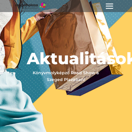
Aktualitáso
Könyvmolyképző Road Show a
Szeged Plazában!