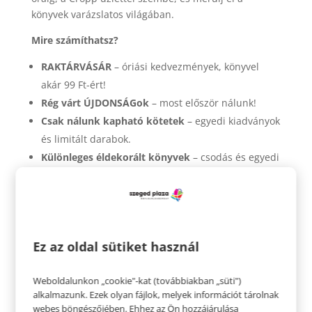
könyvek varázslatos világában.
Mire számíthatsz?
RAKTÁRVÁSÁR
– óriási kedvezmények, könyvel
akár 99 Ft-ért!
Rég várt ÚJDONSÁGok
– most először nálunk!
Csak nálunk kapható kötetek
– egyedi kiadványok
és limitált darabok.
Különleges éldekorált könyvek
– csodás és egyedi
kiadású kötetek, amiket máshol nem találsz meg.
Szépséghibás és sérült könyvek
– kedvezményes
áron, ugyanaz az olvasási élmény!
Zsákbamacska
– lepd meg magad!
Ez az oldal sütiket használ
Ne hagyd ki ezt az egyedülálló lehetőséget!
Találkozzunk a Könyvmolyképző Road Show-n, találd
Weboldalunkon „cookie"-kat (továbbiakban „süti")
alkalmazunk. Ezek olyan fájlok, melyek információt tárolnak
meg új kedvenc könyvedet! Várunk szeretettel!
webes böngészőjében. Ehhez az Ön hozzájárulása