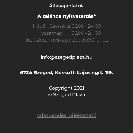
Állásajánlatok
Általános nyitvatartás*
Hétfő - Szombat
08:00 - 24:00
Vasárnap
08:00 - 24:00
*Az üzletek nyitvatartása eltérő lehet.
info@szegedplaza.hu
6724 Szeged, Kossuth Lajos sgrt. 119.
Copyright 2021
© Szeged Plaza
Adatkezelési tájékoztató