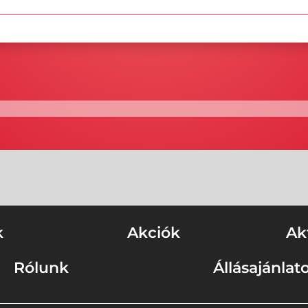
k
Akciók
Ak
Rólunk
Állásajánlat