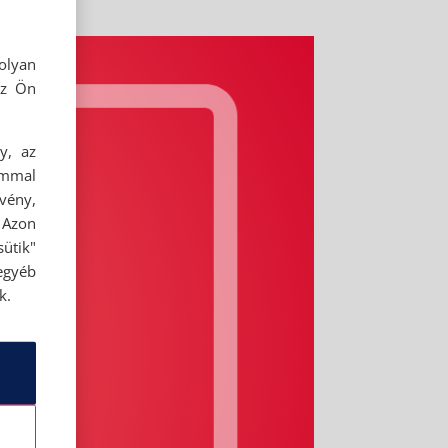
olyan
az Ön
y, az
ommal
rvény,
 Azon
ütik"
egyéb
k.