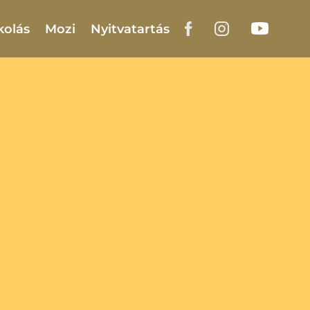
kolás
Mozi
Nyitvatartás