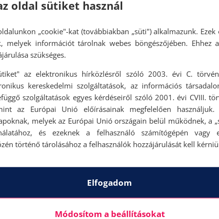
az oldal sütiket használ
ldalunkon „cookie"-kat (továbbiakban „süti") alkalmazunk. Ezek 
ok, melyek információt tárolnak webes böngészőjében. Ehhez 
járulása szükséges.
ütiket" az elektronikus hírközlésről szóló 2003. évi C. törvén
tronikus kereskedelmi szolgáltatások, az információs társadal
függő szolgáltatások egyes kérdéseiről szóló 2001. évi CVIII. tö
mint az Európai Unió előírásainak megfelelően használjuk.
apoknak, melyek az Európai Unió országain belül működnek, a „s
nálatához, és ezeknek a felhasználó számítógépén vagy 
zén történő tárolásához a felhasználók hozzájárulását kell kérniü
Elfogadom
Módosítom a beállításokat