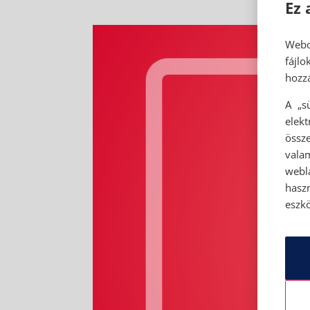
Ez 
Webo
fájl
hozzá
A „s
elek
össze
vala
webl
hasz
eszkö