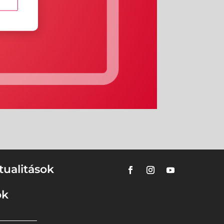
tualitások
ok