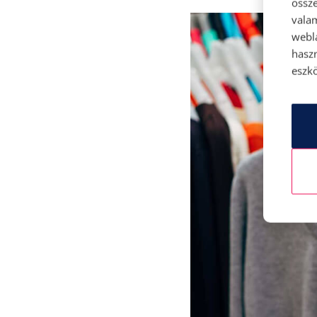
össze
vala
webl
hasz
eszkö