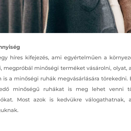
nnyiség
egy híres kifejezés, ami egyértelműen a környeze
i, megpróbál minőségi terméket vásárolni, olyat, 
 is a minőségi ruhák megvásárlására törekedni. E
kedő minőségű ruhákat is meg lehet venni t
ókat. Most azok is kedvükre válogathatnak,
guknak.