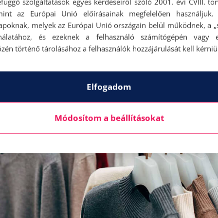
függő szolgáltatások egyes kérdéseiről szóló 2001. évi CVIII. tö
mint az Európai Unió előírásainak megfelelően használjuk.
apoknak, melyek az Európai Unió országain belül működnek, a „s
nálatához, és ezeknek a felhasználó számítógépén vagy 
zén történő tárolásához a felhasználók hozzájárulását kell kérniü
Elfogadom
Módosítom a beállításokat