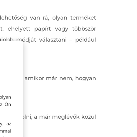
lehetőség van rá, olyan terméket
, ehelyett papírt vagy többször
jobb módját választani – például
ználni, és amikor már nem, hogyan
olyan
az Ön
s átgondolni, a már meglévők közül
y, az
ommal