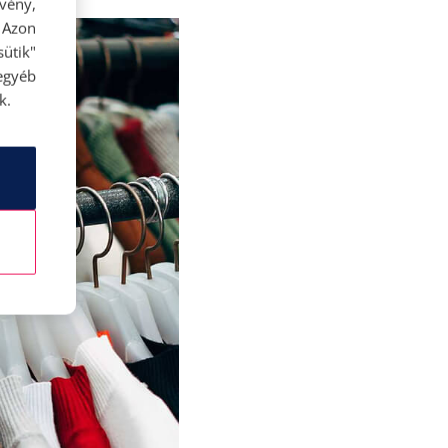
rvény,
 Azon
ütik"
egyéb
k.