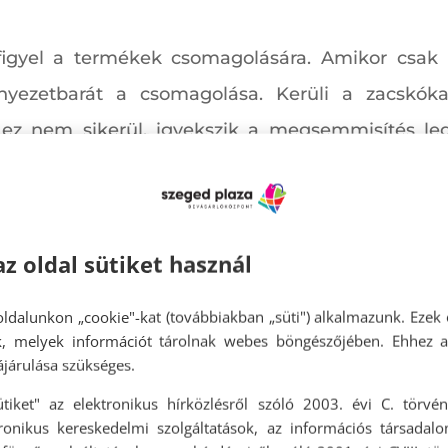
igyel a termékek csomagolására. Amikor csak 
nyezetbarát a csomagolása. Kerüli a zacskókat
 ez nem sikerül, igyekszik a megsemmisítés leg
ttartamát
hogy adott terméket mennyi ideig fogja tudni has
az oldal sütiket használ
 kevesebb hulladék keletkezzen.
ldalunkon „cookie"-kat (továbbiakban „süti") alkalmazunk. Ezek 
ok, melyek információt tárolnak webes böngészőjében. Ehhez 
járulása szükséges.
rű módja a tudatosságnak. Vásárlás előtt érdeme
ütiket" az elektronikus hírközlésről szóló 2003. évi C. törvén
issíteni.
tronikus kereskedelmi szolgáltatások, az információs társadal