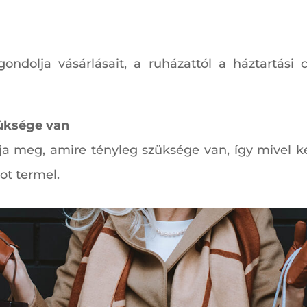
ondolja vásárlásait, a ruházattól a háztartási c
züksége van
lja meg, amire tényleg szüksége van, így mivel k
ot termel.