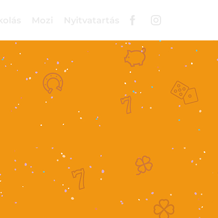
kolás
Mozi
Nyitvatartás