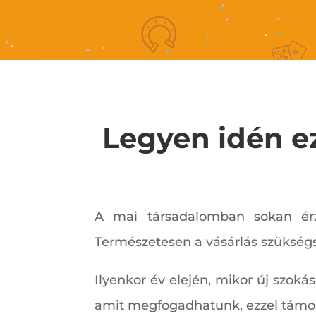
Legyen idén ez
A mai társadalomban sokan érzi
Természetesen a vásárlás szükségs
Ilyenkor év elején, mikor új szoká
amit megfogadhatunk, ezzel támoga