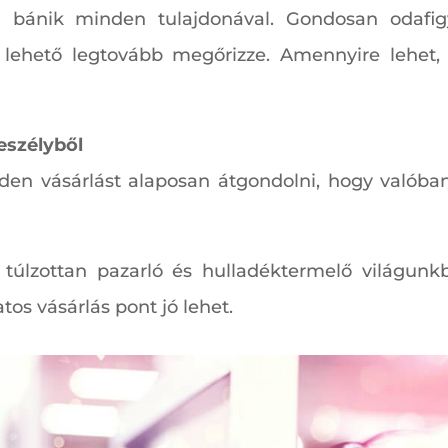
en bánik minden tulajdonával. Gondosan odafig
a lehető legtovább megőrizze. Amennyire lehet, 
eszélyből
den vásárlást alaposan átgondolni, hogy valóba
 túlzottan pazarló és hulladéktermelő világunk
os vásárlás pont jó lehet.