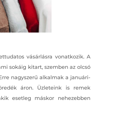
ttudatos vásárlásra vonatkozik. A
ami sokáig kitart, szemben az olcsó
rre nagyszerű alkalmak a januári-
öredék áron. Üzleteink is remek
 akik esetleg máskor nehezebben