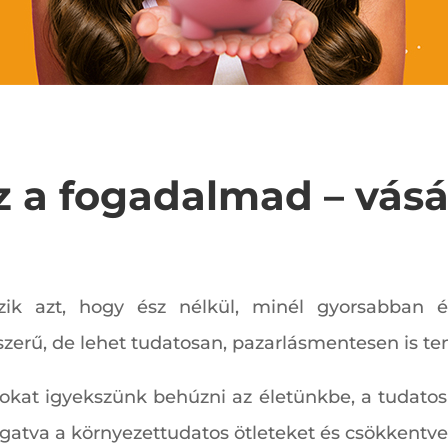
 a fogadalmad – vásá
k azt, hogy ész nélkül, minél gyorsabban és
zerű, de lehet tudatosan, pazarlásmentesen is ten
sokat igyekszünk behúzni az életünkbe, a tudatos 
tva a környezettudatos ötleteket és csökkentve 