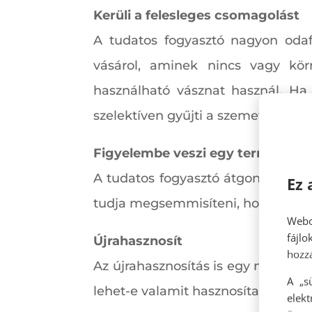
Kerüli a felesleges csomagolást
A tudatos fogyasztó nagyon odaf
vásárol, aminek nincs vagy kör
használható vásznat használ. Ha
szelektíven gyűjti a szemetet.
Figyelembe veszi egy termék éle
A tudatos fogyasztó átgondolja, 
Ez 
tudja megsemmisíteni, hogy minél
Webo
fájl
Újrahasznosít
hozzá
Az újrahasznosítás is egy nagysze
A „s
lehet-e valamit hasznosítani vagy fr
elek