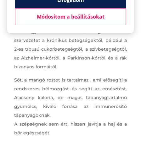
Elfogadom
gazdag, ezek antioxidáns és gyulladáscsökkentő
hatásúak.
Módosítom a beállításokat
A mangó különösen erős mangiferint tartalmaz,
ami egy erős antioxidáns. Megvédheti a
szervezetet a krónikus betegségektől, például a
2-es típusú cukorbetegségtől, a szívbetegségtől,
az Alzheimer-kórtól, a Parkinson-kórtól és a rák
bizonyos formáitól.
Sőt, a mangó rostot is tartalmaz , ami elősegíti a
rendszeres bélmozgást és segíti az emésztést.
Alacsony kalória, de magas tápanyagtartalmú
gyümölcs, kiváló forrása az immunerősítő
tápanyagoknak.
A szépségnek sem árt, hiszen javítja a haj és a
bőr egészségét.