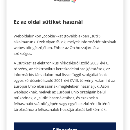
így telítettségérzetet is ad.
Ez az oldal sütiket használ
Weboldalunkon „cookie"-kat (továbbiakban „süti")
alkalmazunk. Ezek olyan fájlok, melyek információt tárolnak
webes böngészőjében. Ehhez az Ön hozzájárulása
szükséges.
A „sütiket" az elektronikus hírközlésről szóló 2003. évi C.
törvény, az elektronikus kereskedelmi szolgáltatások, az
információs társadalommal összefüggő szolgáltatások
egyes kérdéseiről szóló 2001. évi CVIII. törvény, valamint az
Európai Unió előírásainak megfelelően használjuk. Azon
weblapoknak, melyek az Európai Unió országain belül
működnek, a „sütik" használatához, és ezeknek a
Mangó
felhasználó számítógépén vagy egyéb eszközén történő
A „gyümölcsök királyaként” ismert mangó kiváló
tárolásához a felhasználók hozzájárulását kell kérniük.
kálium-, folsav-, rost-, valamint A-, C-, B6-, E- és K-
vitamin forrás. Számos növényi polifenolban is