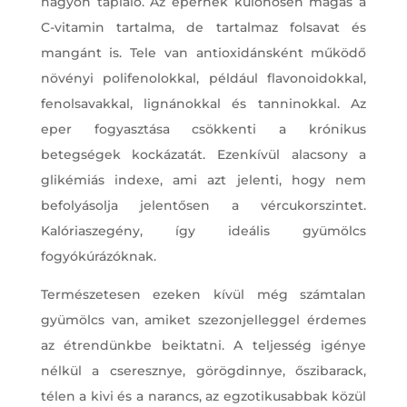
nagyon tápláló. Az epernek különösen magas a
C-vitamin tartalma, de tartalmaz folsavat és
mangánt is. Tele van antioxidánsként működő
növényi polifenolokkal, például flavonoidokkal,
fenolsavakkal, lignánokkal és tanninokkal. Az
eper fogyasztása csökkenti a krónikus
betegségek kockázatát. Ezenkívül alacsony a
glikémiás indexe, ami azt jelenti, hogy nem
befolyásolja jelentősen a vércukorszintet.
Kalóriaszegény, így ideális gyümölcs
fogyókúrázóknak.
Természetesen ezeken kívül még számtalan
gyümölcs van, amiket szezonjelleggel érdemes
az étrendünkbe beiktatni. A teljesség igénye
nélkül a cseresznye, görögdinnye, őszibarack,
télen a kivi és a narancs, az egzotikusabbak közül