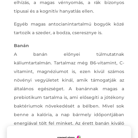
elhízás, a magas vérnyomás, a rák bizonyos
típusai és a kognitív hanyatlás ellen.
Egyéb magas antocianintartalmú bogyók közé
tartozik a szeder, a bodza, cseresznye is.
Banán
A banán előnyei túlmutatnak
káliumtartalmán. Tartalmaz még B6-vitamint, C-
vitamint, magnéziumot is, ezen kívül számos
növényi vegyületet kínál, amik támogatják az
általános egészséget. A banánnak magas a
prebiotikum tartalma is, ami elősegíti a jótékony
baktériumok növekedését a bélben. Mivel sok
benne a kalória, a nap bármely időpontjában
energiával tölt fel minket. Az érett banán kiváló
forrása a könnyen emészthető szénhidrátoknak,