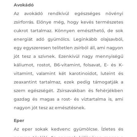
Avokádó
Az avokádó rendkívül egészséges növényi
zsírforrás. Előnye még, hogy kevés természetes
cukrot tartalmaz. Könnyen emészthető, de sok
energiát adó gyümölcs. Leginkább olajsavból,
egy egyszeresen telítetlen zsírból áll, ami nagyon
jót tesz a szívnek. Ezenkívül nagy mennyiségű
káliumot, rostot, B6-vitamint, folsavat, E- és K-
vitamint, valamint két karotinoidot, luteint és
zeaxantint tartalmaz, ezek pedig támogatják a
szem egészségét. Zsírsavakban és fehérjékben
gazdag és magas a rost- és víztartalma is, ami
nagyon jót tesz az emésztésnek.
Eper
Az eper sokak kedvenc gyümölcse. Ízletes és