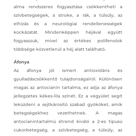
alma rendszeres fogyasztása csökkentheti a
szívbetegségek, a stroke, a rák, a túlsúly, az
elhízás és a neurológiai rendellenességek
kockázatát. Mindenképpen héjával együtt
fogyasszuk, mivel az értékes polifenolok
többsége közvetlenül a héj alatt található.
Áfonya
Az áfonya jól ismert antioxidáns és
gyulladáscsökkentő tulajdonságairól. Különösen
magas az antocianin tartalma, ez adja az áfonya
jellegzetes kékes-lila színét. Ez a vegyület segít
leküzdeni a sejtkárosító szabad gyököket, amik
betegségekhez vezethetnek. A magas
antocianintartalmú étrend kiváló a 2-es típusú
cukorbetegség, a szívbetegség, a túlsúly, az