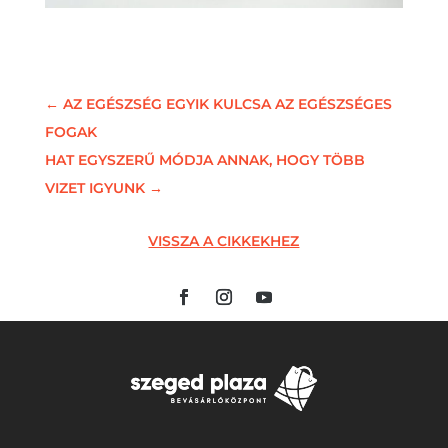
←
AZ EGÉSZSÉG EGYIK KULCSA AZ EGÉSZSÉGES
FOGAK
HAT EGYSZERŰ MÓDJA ANNAK, HOGY TÖBB
VIZET IGYUNK
→
VISSZA A CIKKEKHEZ