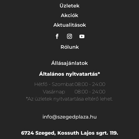
Üzletek
Akciók
Aktualitások
Rólunk
Állásajánlatok
Általános nyitvatartás*
Hétfő - Szombat
08:00 - 24:00
Vasárnap
08:00 - 24:00
*Az üzletek nyitvatartása eltérő lehet.
info@szegedplaza.hu
6724 Szeged, Kossuth Lajos sgrt. 119.