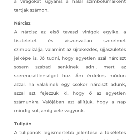
a virágokat ugyanis a halál szimbólumaiként
tartják számon.
Nárcisz
A nárcisz az első tavaszi virágok egyike, a
tiszteletet és viszonzatlan szerelmet
szimbolizálja, valamint az újrakezdés, újjászületés
jelképe is. Jó tudni, hogy egyetlen szál nárciszt
sosem szabad senkinek adni, mert az
szerencsétlenséget hoz. Ám érdekes módon
azzal, ha valakinek egy csokor nárciszt adunk,
azzal azt fejezzük ki, hogy ő az egyetlen
számunkra. Valójában azt állítjuk, hogy a nap
mindig süt, amíg vele vagyunk.
Tulipán
A tulipánok legismertebb jelentése a tökéletes