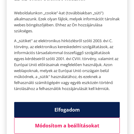
Weboldalunkon „cookie"-kat (továbbiakban „süti")
alkalmazunk. Ezek olyan fájlok, melyek információt tárolnak
webes böngészőjében. Ehhez az Ön hozzájárulása
Lótusz
szükséges.
A lótuszok csodálatos növények. Sáros vízben
A „sütiket" az elektronikus hírközlésről szóló 2003. évi C.
nőnek, és csak virágaik vannak a víz felett. A
törvény, az elektronikus kereskedelmi szolgáltatások, az
információs társadalommal összefüggő szolgáltatások
lótuszok nagyon érdekesek, mivel viráguk
egyes kérdéseiről szóló 2001. évi CVIII. törvény, valamint az
éjszaka bezárul, elmerül a vízben, majd amint
Európai Unió előírásainak megfelelően használjuk. Azon
weblapoknak, melyek az Európai Unió országain belül
felkel a nap, újra megjelennek a felszínen. A
működnek, a „sütik" használatához, és ezeknek a
hosszú élet, a becsület, a jó szerencse, az elme és
felhasználó számítógépén vagy egyéb eszközén történő
a szív tisztasága, valamint az egészség
tárolásához a felhasználók hozzájárulását kell kérniük.
szimbólumai. Nem véletlen, hogy a régi
buddhista könyvekben Buddhát mindig
Elfogadom
lótuszvirágon ülve rajzolják.
Módosítom a beállításokat
Százszorszép