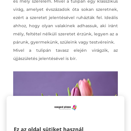
és mély szerelem. Mivel a tulipán egy klasszikus
virág, amelyet évszázadok óta sokan szeretnek,
ezért a szeretet jelentésével ruházták fel. Ideális
ahhoz, hogy olyan valakinek adhassuk, aki iránt
mély, feltétel nélküli szeretet érzünk, legyen az a
párunk, gyermekünk, szüleink vagy testvéreink.
Mivel a tulipán tavasz elején virágzik, az
újjászületés jelentésével is bír.
Ez az oldal sütiket használ