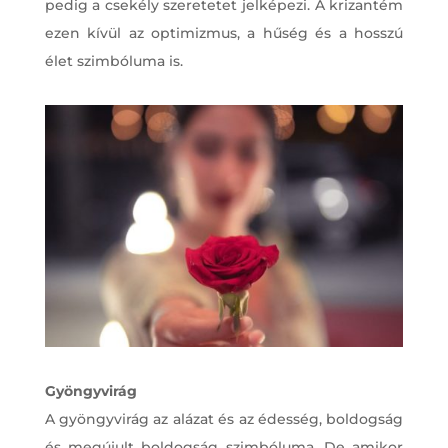
pedig a csekély szeretetet jelképezi. A krizantém
ezen kívül az optimizmus, a hűség és a hosszú
élet szimbóluma is.
Gyöngyvirág
A gyöngyvirág az alázat és az édesség, boldogság
és megújult boldogság szimbóluma. De amikor