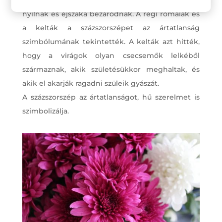
A bájos százszorszép kis fehér virágai nappal
nyílnak és éjszaka bezáródnak. A régi rómaiak és
a kelták a százszorszépet az ártatlanság
szimbólumának tekintették. A kelták azt hitték,
hogy a virágok olyan csecsemők lelkéből
származnak, akik születésükkor meghaltak, és
akik el akarják ragadni szüleik gyászát.
A százszorszép az ártatlanságot, hű szerelmet is
szimbolizálja.