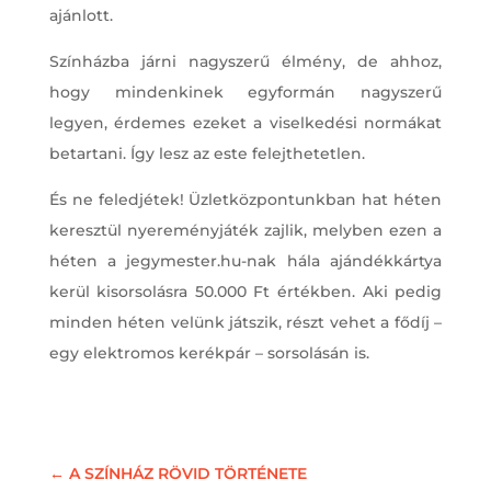
ajánlott.
Színházba járni nagyszerű élmény, de ahhoz,
hogy mindenkinek egyformán nagyszerű
legyen, érdemes ezeket a viselkedési normákat
betartani. Így lesz az este felejthetetlen.
És ne feledjétek! Üzletközpontunkban hat héten
keresztül nyereményjáték zajlik, melyben ezen a
héten a jegymester.hu-nak hála ajándékkártya
kerül kisorsolásra 50.000 Ft értékben. Aki pedig
minden héten velünk játszik, részt vehet a fődíj –
egy elektromos kerékpár – sorsolásán is.
←
A SZÍNHÁZ RÖVID TÖRTÉNETE