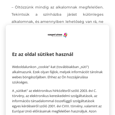
– Öltözzünk mindig az alkalomnak megfelelően.
Tekintsük a színházba járást különleges
alkalomnak, és amennyiben lehetőség van rá, ne
menjünk tornacipőben és rövidnadrágban.
Természetesen nem kötelező az estélyi viselet
sem, de arra ügyeljünk, hogy a hanyag ruházat
helyett legyünk elegánsak.
Ez az oldal sütiket használ
– A színházba illik időben érkezni, a kezdés előtt
Weboldalunkon „cookie"-kat (továbbiakban „süti")
legalább negyed órával. Tiszteletről tesz
alkalmazunk. Ezek olyan fájlok, melyek információt tárolnak
tanúbizonyságot a színpadon lévő színészek és a
webes böngészőjében. Ehhez az Ön hozzájárulása
szükséges.
színházlátogató társak iránt, ha nem késünk el.
A „sütiket" az elektronikus hírközlésről szóló 2003. évi C.
– A mellékhelyiségbe még az előadás előtt, vagy
törvény, az elektronikus kereskedelmi szolgáltatások, az
a szünetben illik kimenni. Ha az előadás alatt
információs társadalommal összefüggő szolgáltatások
egyes kérdéseiről szóló 2001. évi CVIII. törvény, valamint az
mászkálunk az nem csak azokat zavarja, akikkel
Európai Unió előírásainak megfelelően használjuk. Azon
egy sorban ülünk, de a színészeket is.