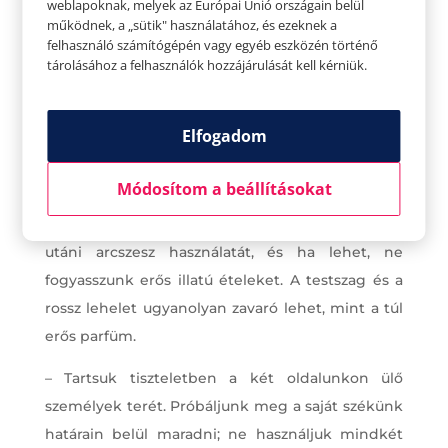
weblapoknak, melyek az Európai Unió országain belül
működnek, a „sütik" használatához, és ezeknek a
– Előadás alatt nem tanácsos zörögni, beszélni,
felhasználó számítógépén vagy egyéb eszközén történő
tárolásához a felhasználók hozzájárulását kell kérniük.
nincs evés, mint a moziban. A mozihoz
hozzátartozik a popcorn és az üdítő, egy színházi
előadáson ezeknek nincs helye. Nem szükséges
Elfogadom
megvitatni a darabot, a szereplők teljesítményét
és a jelenlévő emberek viselkedését sem.
Módosítom a beállításokat
– Kerüljük a túl sok parfüm vagy borotválkozás
utáni arcszesz használatát, és ha lehet, ne
fogyasszunk erős illatú ételeket. A testszag és a
rossz lehelet ugyanolyan zavaró lehet, mint a túl
erős parfüm.
– Tartsuk tiszteletben a két oldalunkon ülő
személyek terét. Próbáljunk meg a saját székünk
határain belül maradni; ne használjuk mindkét