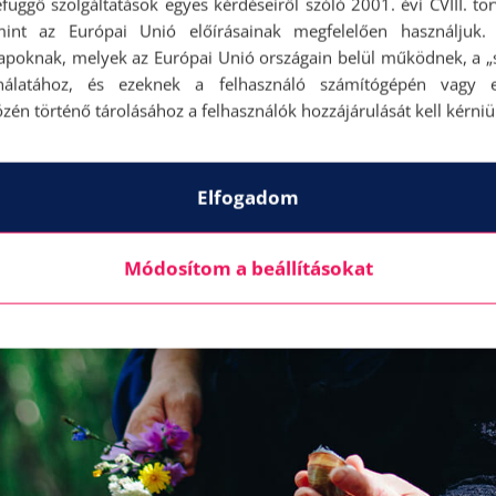
függő szolgáltatások egyes kérdéseiről szóló 2001. évi CVIII. tö
mint az Európai Unió előírásainak megfelelően használjuk.
apoknak, melyek az Európai Unió országain belül működnek, a „s
nálatához, és ezeknek a felhasználó számítógépén vagy 
zén történő tárolásához a felhasználók hozzájárulását kell kérniü
Elfogadom
Módosítom a beállításokat