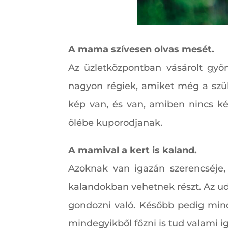
A mama szívesen olvas mesét.
Az üzletközpontban vásárolt gy
nagyon régiek, amiket még a szül
kép van, és van, amiben nincs k
ölébe kuporodjanak.
A mamival a kert is kaland.
Azoknak van igazán szerencséje,
kalandokban vehetnek részt. Az udv
gondozni való. Később pedig mind
mindegyikből főzni is tud valami i