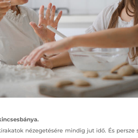
 kincsesbánya.
kirakatok nézegetésére mindig jut idő. És persz