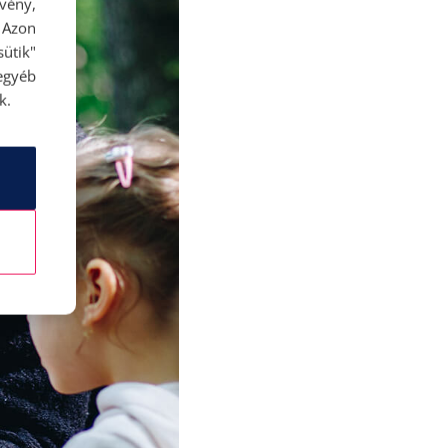
rvény,
 Azon
ütik"
egyéb
k.