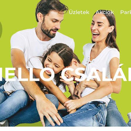
Üzletek
Akciók
Par
HELLO CSALÁ