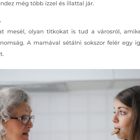
z még több ízzel és illattal jár.
.
mesél, olyan titkokat is tud a városról, amik
inomság. A mamával sétálni sokszor felér egy ig
t.