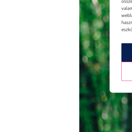
össze
vala
webl
hasz
eszkö