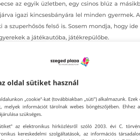
ebecse az egyik üzletben, egy csinos blúz a mási
 járva igazi kincsesbányára lel minden gyermek.
 neki a szuperhősös felső is. Sosem mondja, hogy 
gyerekek a játékautóba, játékrepülőbe.
ig az igazi, ezért fogócskázni nem szeret, a
, és a hintalökésben is bajnok. A nagyi ottho
az oldal sütiket használ
ntban vásárolt társasjátékot, sok kártyajátékot 
ldalunkon „cookie"-kat (továbbiakban „süti") alkalmazunk. Ezek 
at is tudja utánozni. Néha a mamánál olyan cso
ok, melyek információt tárolnak webes böngészőjében. Ehhez 
 ám csak az igazi móka!
járulása szükséges.
ütiket" az elektronikus hírközlésről szóló 2003. évi C. törvén
tronikus kereskedelmi szolgáltatások, az információs társadal