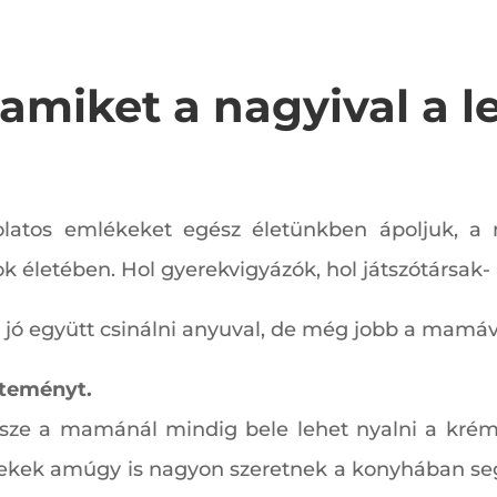
miket a nagyival a le
latos emlékeket egész életünkben ápoljuk, a
ok életében. Hol gyerekvigyázók, hol játszótársa
jó együtt csinálni anyuval, de még jobb a mamáv
üteményt.
persze a mamánál mindig bele lehet nyalni a krém
erekek amúgy is nagyon szeretnek a konyhában segé