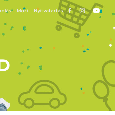
kolás
Mozi
Nyitvatartás
D