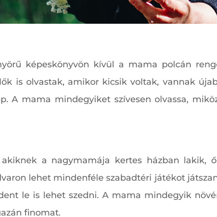
önyörű képeskönyvön kívül a mama polcán reng
ők is olvastak, amikor kicsik voltak, vannak új
ép. A mama mindegyiket szívesen olvassa, mikö
 akiknek a nagymamája kertes házban lakik, ő
aron lehet mindenféle szabadtéri játékot játszani,
ent le is lehet szedni. A mama mindegyik növén
gazán finomat.