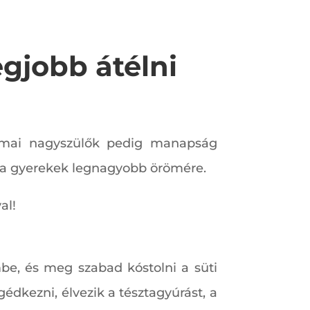
gjobb átélni
 mai nagyszülők pedig manapság
k- a gyerekek legnagyobb örömére.
al!
be, és meg szabad kóstolni a süti
dkezni, élvezik a tésztagyúrást, a