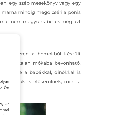
kban, egy szép mesekönyv vagy egy
 A mama mindig megdicséri a pónis
ide már nem megyünk be, és még azt
 játszótéren a homokból készült
n is számtalan mókába bevonható.
is tud, de a babákkal, dinókkal is
olyan
da dolgok is előkerülnek, mint a
az Ön
y, az
ommal