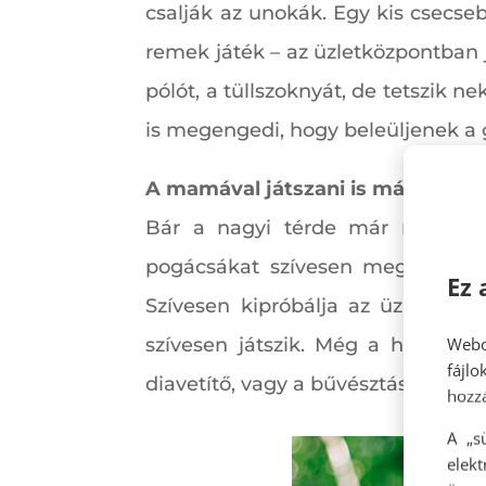
csalják az unokák. Egy kis csecs
remek játék – az üzletközpontban
pólót, a tüllszoknyát, de tetszik
is megengedi, hogy beleüljenek a 
A mamával játszani is más.
Bár a nagyi térde már nem mind
pogácsákat szívesen megkóstolja
Ez 
Szívesen kipróbálja az üzletközpo
Webo
szívesen játszik. Még a hangjuk
fájl
diavetítő, vagy a bűvésztáska… Ez
hozzá
A „s
elek