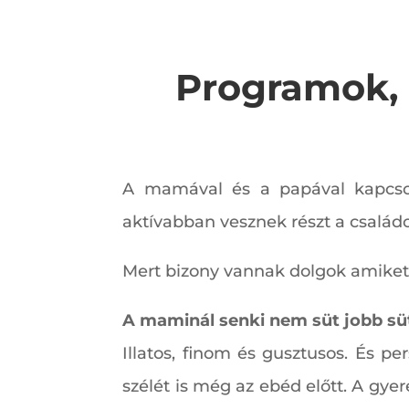
Programok, a
A mamával és a papával kapcso
aktívabban vesznek részt a család
Mert bizony vannak dolgok amiket 
A maminál senki nem süt jobb s
Illatos, finom és gusztusos. És 
szélét is még az ebéd előtt. A gy