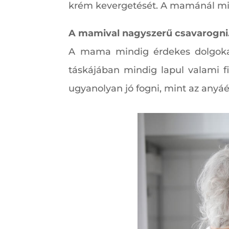
krém kevergetését. A mamánál minde
A mamival nagyszerű csavarogni
A mama mindig érdekes dolgokat 
táskájában mindig lapul valami f
ugyanolyan jó fogni, mint az anyáé