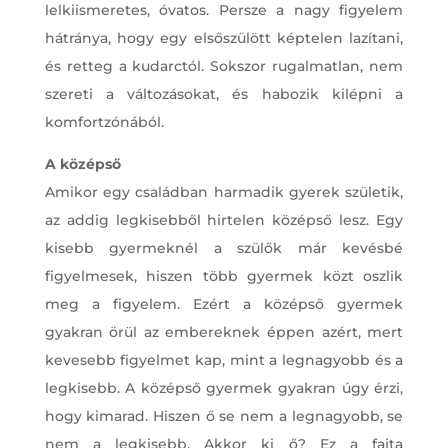
lelkiismeretes, óvatos. Persze a nagy figyelem
hátránya, hogy egy elsőszülött képtelen lazítani,
és retteg a kudarctól. Sokszor rugalmatlan, nem
szereti a változásokat, és habozik kilépni a
komfortzónából.
A középső
Amikor egy családban harmadik gyerek születik,
az addig legkisebből hirtelen középső lesz. Egy
kisebb gyermeknél a szülők már kevésbé
figyelmesek, hiszen több gyermek közt oszlik
meg a figyelem. Ezért a középső gyermek
gyakran örül az embereknek éppen azért, mert
kevesebb figyelmet kap, mint a legnagyobb és a
legkisebb. A középső gyermek gyakran úgy érzi,
hogy kimarad. Hiszen ő se nem a legnagyobb, se
nem a legkisebb. Akkor ki ő? Ez a fajta