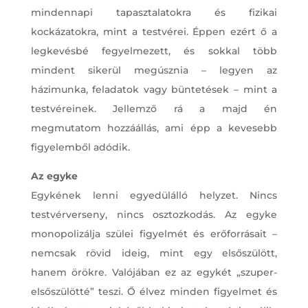
mindennapi tapasztalatokra és fizikai
kockázatokra, mint a testvérei. Éppen ezért ő a
legkevésbé fegyelmezett, és sokkal több
mindent sikerül megúsznia – legyen az
házimunka, feladatok vagy büntetések – mint a
testvéreinek. Jellemző rá a majd én
megmutatom hozzáállás, ami épp a kevesebb
figyelemből adódik.
Az egyke
Egykének lenni egyedülálló helyzet. Nincs
testvérverseny, nincs osztozkodás. Az egyke
monopolizálja szülei figyelmét és erőforrásait –
nemcsak rövid ideig, mint egy elsőszülött,
hanem örökre. Valójában ez az egykét „szuper-
elsőszülötté” teszi. Ő élvez minden figyelmet és