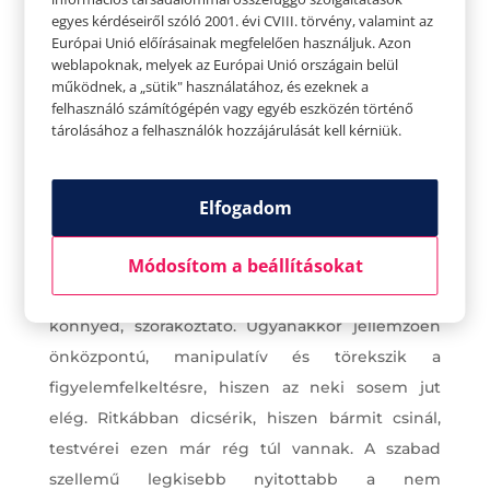
egyes kérdéseiről szóló 2001. évi CVIII. törvény, valamint az
Európai Unió előírásainak megfelelően használjuk. Azon
weblapoknak, melyek az Európai Unió országain belül
működnek, a „sütik" használatához, és ezeknek a
felhasználó számítógépén vagy egyéb eszközén történő
tárolásához a felhasználók hozzájárulását kell kérniük.
A legkisebb
A legfiatalabb általában a legszabadabb, hiszen a
szülők nála már mindent sokkal lazábban
Elfogadom
kezelnek. A rutinosabb, lazább szülői hozzáállás
Módosítom a beállításokat
miatt a legkisebb gyermek maga is lazább lesz.
Nem idegeskedik, nem stresszel. Mosolygós,
könnyed, szórakoztató. Ugyanakkor jellemzően
önközpontú, manipulatív és törekszik a
figyelemfelkeltésre, hiszen az neki sosem jut
elég. Ritkábban dicsérik, hiszen bármit csinál,
testvérei ezen már rég túl vannak. A szabad
szellemű legkisebb nyitottabb a nem