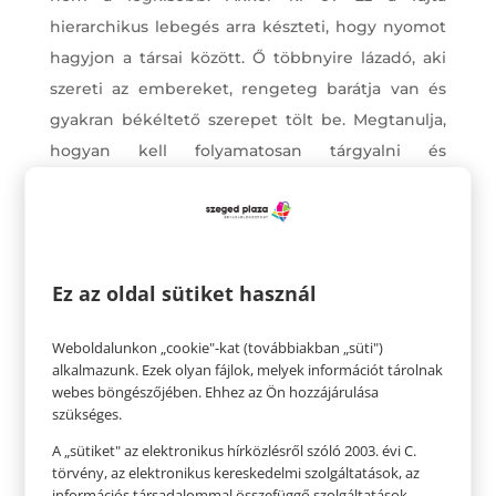
hierarchikus lebegés arra készteti, hogy nyomot
hagyjon a társai között. Ő többnyire lázadó, aki
szereti az embereket, rengeteg barátja van és
gyakran békéltető szerepet tölt be. Megtanulja,
hogyan kell folyamatosan tárgyalni és
kompromisszumokat kötni. Mivel otthon
kevesebb figyelmet kap, erősebbek a kötelékei a
barátaival, és kevésbé kötődik a családhoz, mint a
testvérei.
Ez az oldal sütiket használ
Weboldalunkon „cookie"-kat (továbbiakban „süti")
alkalmazunk. Ezek olyan fájlok, melyek információt tárolnak
webes böngészőjében. Ehhez az Ön hozzájárulása
szükséges.
A „sütiket" az elektronikus hírközlésről szóló 2003. évi C.
törvény, az elektronikus kereskedelmi szolgáltatások, az
információs társadalommal összefüggő szolgáltatások