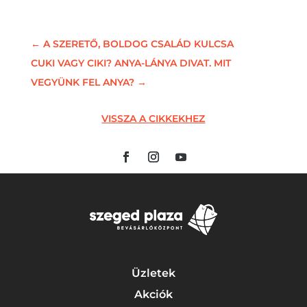
←
A SZERETŐ, BOLDOG CSALÁD KULCSA
CUKI VAGY CIKI? ANYA-LÁNYA DIVAT. MIT
VEGYÜNK FEL ANYA?
→
VISSZA A CIKKEKHEZ
Üzletek
Akciók