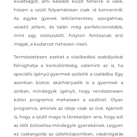
kiváltságot, ami később kicsit teherré is válik,
hiszen a szülő folyamatosan csak rá koncentrál.
Az egyke gyerek lelkiismeretes, szorgalmas,
vezető jellem, és talán még perfekcionistább,
mint egy elsőszülött. Folyton fontosnak érzi
magát, a kudarcot nehezen viseli.
Természetesen ezeket a viselkedési szabályokat
felrúghatja a korkülönbség, valamint az is, ha
speciális igényű gyermek születik a családba. Egy
azonban biztos: akárhányadik is a gyermek a
sorban, mindegyik igényli, hogy rendszeresen
külön programra mehessen a szülővel. Olyan
programra, aminek az ideje csak az övé. Ajánlott
is, hogy a szülő maga is törekedjen arra, hogy ezt
az időt biztosítsa mindegyik gyerekének. Legyen
ez csatangolás az üzletközpontban, vásárolgatás