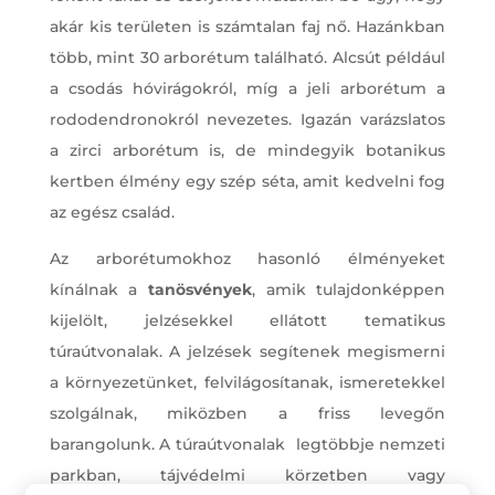
akár kis területen is számtalan faj nő. Hazánkban
több, mint 30 arborétum található. Alcsút például
a csodás hóvirágokról, míg a jeli arborétum a
rododendronokról nevezetes. Igazán varázslatos
a zirci arborétum is, de mindegyik botanikus
kertben élmény egy szép séta, amit kedvelni fog
az egész család.
Az arborétumokhoz hasonló élményeket
kínálnak a
tanösvények
, amik tulajdonképpen
kijelölt, jelzésekkel ellátott tematikus
túraútvonalak. A jelzések segítenek megismerni
a környezetünket, felvilágosítanak, ismeretekkel
szolgálnak, miközben a friss levegőn
barangolunk. A túraútvonalak legtöbbje nemzeti
parkban, tájvédelmi körzetben vagy