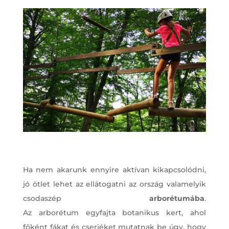
Ha nem akarunk ennyire aktívan kikapcsolódni,
jó ötlet lehet az ellátogatni az ország valamelyik
csodaszép
arborétumába
.
Az arborétum egyfajta botanikus kert, ahol
főként fákat és cserjéket mutatnak be úgy, hogy