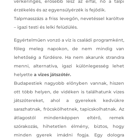
vérkeringés, erősebb lesz az érfal, nő a talpi
érzékelés és az egyensúlyérzék is fejődik.
Talpmasszázs a friss levegőn, nevetéssel karöltve
– igazi testi és lelki felüdülés.
Egyértelműen vonzó a víz is családi programként,
főleg meleg napokon, de nem mindig van
lehetőség a fürdésre. Ha nem akarunk strandra
menni, alternatíva, igazi különlegesség lehet
helyette
a vizes játszótér.
Budapestiek nagyobb előnyben vannak, hiszen
ott több helyen, de vidéken is találhatunk vizes
játszótereket, ahol a gyerekek kedvükre
sarazhatnak, fröcskölhetnek, tapicskolhatnak. Az
átlagostól mindenképpen eltérő, remek
szórakozás, hihetetlen élmény, biztos, hogy
minden gyerek imádni fogja. Egy dologra