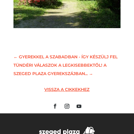
←
GYEREKKEL A SZABADBAN - ÍGY KÉSZÜLJ FEL
TÜNDÉRI VÁLASZOK A LEGKISEBBEKTŐL! A
SZEGED PLAZA GYEREKSZÁJBAN...
→
VISSZA A CIKKEKHEZ