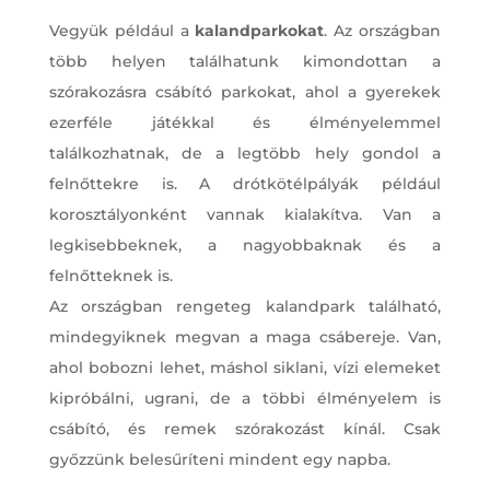
Vegyük például a
kalandparkokat
. Az országban
több helyen találhatunk kimondottan a
szórakozásra csábító parkokat, ahol a gyerekek
ezerféle játékkal és élményelemmel
találkozhatnak, de a legtöbb hely gondol a
felnőttekre is. A drótkötélpályák például
korosztályonként vannak kialakítva. Van a
legkisebbeknek, a nagyobbaknak és a
felnőtteknek is.
Az országban rengeteg kalandpark található,
mindegyiknek megvan a maga csábereje. Van,
ahol bobozni lehet, máshol siklani, vízi elemeket
kipróbálni, ugrani, de a többi élményelem is
csábító, és remek szórakozást kínál. Csak
győzzünk belesűríteni mindent egy napba.