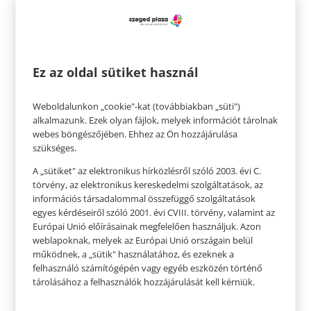
természetvédelmi területen vezet. Hazánkban
több száz tanösvény található, így biztosan van a
lakóhelyünk közelében is néhány, de ha van
kedve utazni a családnak, távolabbi helyeket is
Ez az oldal sütiket használ
érdemes felkeresni. Vannak interaktív
tanösvények, mocsarakon, sziklákon átvezető
Weboldalunkon „cookie"-kat (továbbiakban „süti")
alkalmazunk. Ezek olyan fájlok, melyek információt tárolnak
ösvények és olyanok is, amik a fák lombjai között
webes böngészőjében. Ehhez az Ön hozzájárulása
vezetnek. Bármelyikbe látogatunk el, jól fog
szükséges.
szórakozni a család.
A „sütiket" az elektronikus hírközlésről szóló 2003. évi C.
törvény, az elektronikus kereskedelmi szolgáltatások, az
információs társadalommal összefüggő szolgáltatások
egyes kérdéseiről szóló 2001. évi CVIII. törvény, valamint az
Európai Unió előírásainak megfelelően használjuk. Azon
weblapoknak, melyek az Európai Unió országain belül
működnek, a „sütik" használatához, és ezeknek a
felhasználó számítógépén vagy egyéb eszközén történő
tárolásához a felhasználók hozzájárulását kell kérniük.