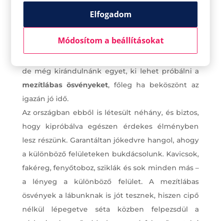
Elfogadom
Módosítom a beállításokat
És ha már kipipáltuk az arborétumot, tanösvényt,
de még kirándulnánk egyet, ki lehet próbálni a
mezítlábas ösvényeket
, főleg ha beköszönt az
igazán jó idő.
Az országban ebből is létesült néhány, és biztos,
hogy kipróbálva egészen érdekes élményben
lesz részünk. Garantáltan jókedvre hangol, ahogy
a különböző felületeken bukdácsolunk. Kavicsok,
fakéreg, fenyőtoboz, sziklák és sok minden más –
a lényeg a különböző felület. A mezítlábas
ösvények a lábunknak is jót tesznek, hiszen cipő
nélkül lépegetve séta közben felpezsdül a