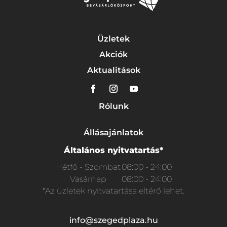
Üzletek
Akciók
Aktualitások
Rólunk
Állásajánlatok
Általános nyitvatartás*
Hétfő - Szombat
08:00 - 24:00
Vasárnap
08:00 - 24:00
*Az üzletek nyitvatartása eltérő lehet.
info@szegedplaza.hu