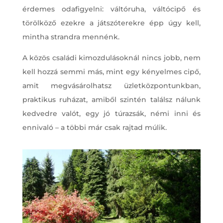
érdemes odafigyelni: váltóruha, váltócipő és
törölköző ezekre a játszóterekre épp úgy kell,
mintha strandra mennénk.
A közös családi kimozdulásoknál nincs jobb, nem
kell hozzá semmi más, mint egy kényelmes cipő,
amit megvásárolhatsz üzletközpontunkban,
praktikus ruházat, amiből szintén találsz nálunk
kedvedre valót, egy jó túrazsák, némi inni és
ennivaló – a többi már csak rajtad múlik.