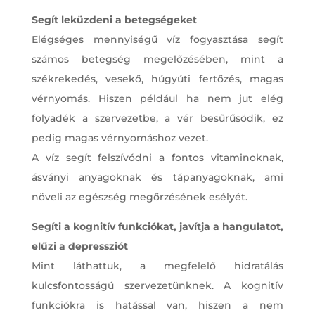
Segít leküzdeni a betegségeket
Elégséges mennyiségű víz fogyasztása segít
számos betegség megelőzésében, mint a
székrekedés, vesekő, húgyúti fertőzés, magas
vérnyomás. Hiszen például ha nem jut elég
folyadék a szervezetbe, a vér besűrűsödik, ez
pedig magas vérnyomáshoz vezet.
A víz segít felszívódni a fontos vitaminoknak,
ásványi anyagoknak és tápanyagoknak, ami
növeli az egészség megőrzésének esélyét.
Segíti a kognitív funkciókat, javítja a hangulatot,
elűzi a depressziót
Mint láthattuk, a megfelelő hidratálás
kulcsfontosságú szervezetünknek. A kognitív
funkciókra is hatással van, hiszen a nem