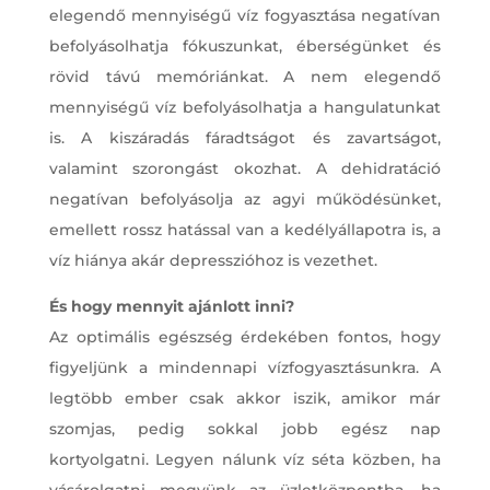
elegendő mennyiségű víz fogyasztása negatívan
befolyásolhatja fókuszunkat, éberségünket és
rövid távú memóriánkat. A nem elegendő
mennyiségű víz befolyásolhatja a hangulatunkat
is. A kiszáradás fáradtságot és zavartságot,
valamint szorongást okozhat. A dehidratáció
negatívan befolyásolja az agyi működésünket,
emellett rossz hatással van a kedélyállapotra is, a
víz hiánya akár depresszióhoz is vezethet.
És hogy mennyit ajánlott inni?
Az optimális egészség érdekében fontos, hogy
figyeljünk a mindennapi vízfogyasztásunkra. A
legtöbb ember csak akkor iszik, amikor már
szomjas, pedig sokkal jobb egész nap
kortyolgatni. Legyen nálunk víz séta közben, ha
vásárolgatni megyünk az üzletközpontba, ha