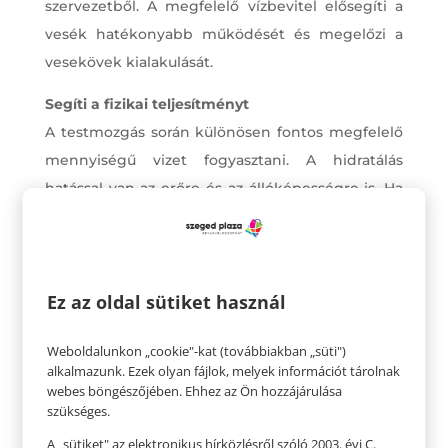
szervezetből. A megfelelő vízbevitel elősegíti a
vesék hatékonyabb működését és megelőzi a
vesekövek kialakulását.
Segíti a fizikai teljesítményt
A testmozgás során különösen fontos megfelelő
mennyiségű vizet fogyasztani. A hidratálás
hatással van az erőre és az állóképességre is. Ha
kellő víz nélkül mozogsz, csökkenhet a
vérnyomásod, elszédülhetsz, idő előtt
elfáradhatsz és a testhőmérsékleted is
Ez az oldal sütiket használ
veszélyesen megemelkedhet. A rendkívüli
kiszáradás rohamokat is okozhat. A megfelelő
Weboldalunkon „cookie"-kat (továbbiakban „süti")
mennyiségű víz fogyasztásával mindez
alkalmazunk. Ezek olyan fájlok, melyek információt tárolnak
elkerülhető, és optimális teljesítményt
webes böngészőjében. Ehhez az Ön hozzájárulása
szükséges.
eredményez.
A „sütiket" az elektronikus hírközlésről szóló 2003. évi C.