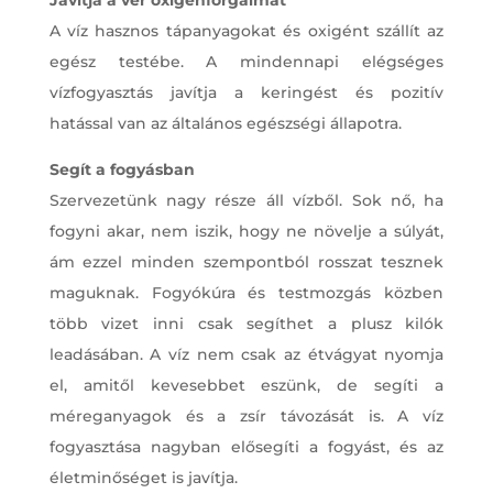
A víz hasznos tápanyagokat és oxigént szállít az
egész testébe. A mindennapi elégséges
vízfogyasztás javítja a keringést és pozitív
hatással van az általános egészségi állapotra.
Segít a fogyásban
Szervezetünk nagy része áll vízből. Sok nő, ha
fogyni akar, nem iszik, hogy ne növelje a súlyát,
ám ezzel minden szempontból rosszat tesznek
maguknak. Fogyókúra és testmozgás közben
több vizet inni csak segíthet a plusz kilók
leadásában. A víz nem csak az étvágyat nyomja
el, amitől kevesebbet eszünk, de segíti a
méreganyagok és a zsír távozását is. A víz
fogyasztása nagyban elősegíti a fogyást, és az
életminőséget is javítja.