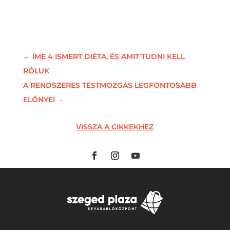
←
ÍME 4 ISMERT DIÉTA, ÉS AMIT TUDNI KELL
RÓLUK
A RENDSZERES TESTMOZGÁS LEGFONTOSABB
ELŐNYEI
→
VISSZA A CIKKEKHEZ