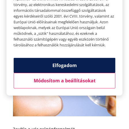
Segíti a tápanyagok felszívódását
törvény, az elektronikus kereskedelmi szolgáltatások, az
Amellett, hogy segíti az étel lebontását, a víz
információs társadalommal összefüggő szolgáltatások
egyes kérdéseiről szóló 2001. évi CVIII. törvény, valamint az
segít feloldani a vitaminokat, ásványi anyagokat
Európai Unió előírásainak megfelelően használjuk. Azon
és más tápanyagokat az ételből. Ezeket aztán a
weblapoknak, melyek az Európai Unió országain belül
működnek, a „sütik" használatához, és ezeknek a
test többi részéhez szállítja felhasználásra.
felhasználó számítógépén vagy egyéb eszközén történő
tárolásához a felhasználók hozzájárulását kell kérniük.
Elfogadom
Módosítom a beállításokat
Javítja a vér oxigénforgalmát