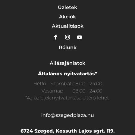
Üzletek
Akciók
Aktualitások
Rólunk
Állásajánlatok
Általános nyitvatartás*
Hétfő - Szombat
08:00 - 24:00
Vasárnap
08:00 - 24:00
*Az üzletek nyitvatartása eltérő lehet.
info@szegedplaza.hu
6724 Szeged, Kossuth Lajos sgrt. 119.