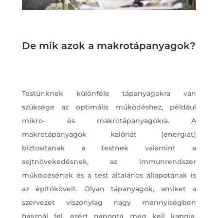
De mik azok a makrotápanyagok?
Testünknek különféle tápanyagokra van
szüksége az optimális működéshez, például
mikro- és makrotápanyagokra. A
makrotápanyagok kalóriát (energiát)
biztosítanak a testnek valamint a
sejtnövekedésnek, az immunrendszer
működésének és a test általános állapotának is
az építőköveit. Olyan tápanyagok, amiket a
szervezet viszonylag nagy mennyiségben
használ fel, ezért naponta meg kell kapnia.