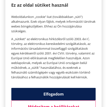
fenntartása érdekében.
Ez az oldal sütiket használ
Jó zsírforrások:
Weboldalunkon „cookie"-kat (továbbiakban „süti")
alkalmazunk. Ezek olyan fájlok, melyek információt tárolnak
Avokádó és avokádóolaj
webes böngészőjében. Ehhez az Ön hozzájárulása
Olajbogyó és olívaolaj
szükséges.
Teljes zsírtartalmú tej és organikus vaj
A „sütiket" az elektronikus hírközlésről szóló 2003. évi C.
Diófélék (mandula, dió, kesudió)
törvény, az elektronikus kereskedelmi szolgáltatások, az
Magok (chia, tök, len)
információs társadalommal összefüggő szolgáltatások
egyes kérdéseiről szóló 2001. évi CVIII. törvény, valamint az
Zsíros hal (lazac vagy pisztráng)
Európai Unió előírásainak megfelelően használjuk. Azon
weblapoknak, melyek az Európai Unió országain belül
Fehérje
működnek, a „sütik" használatához, és ezeknek a
felhasználó számítógépén vagy egyéb eszközén történő
A fehérje aminosavakkal látja el a testet, amik az
tárolásához a felhasználók hozzájárulását kell kérniük.
izomzat, az agy, az idegrendszer, a vér, a bőr és a
haj építőkövei. Oxigént és más fontos
tápanyagokat is szállít, és hozzájárul az
Elfogadom
egészséges immunrendszer támogatásához is.
A test napi fehérje igénye változó. Az ajánlott
Módosítom a beállításokat