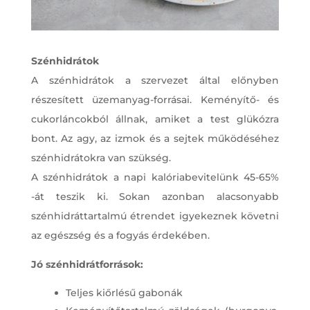
Szénhidrátok
A szénhidrátok a szervezet által előnyben
részesített üzemanyag-forrásai. Keményítő- és
cukorláncokból állnak, amiket a test glükózra
bont. Az agy, az izmok és a sejtek működéséhez
szénhidrátokra van szükség.
A szénhidrátok a napi kalóriabevitelünk 45-65%
-át teszik ki. Sokan azonban alacsonyabb
szénhidráttartalmú étrendet igyekeznek követni
az egészség és a fogyás érdekében.
Jó szénhidrátforrások:
Teljes kiőrlésű gabonák