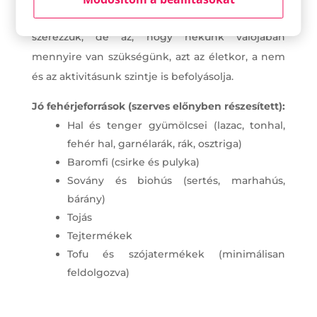
napi kalóriánk 10-30% -át fehérjeforrásokból
szerezzük, de az, hogy nekünk valójában
mennyire van szükségünk, azt az életkor, a nem
és az aktivitásunk szintje is befolyásolja.
Jó fehérjeforrások (szerves előnyben részesített):
Hal és tenger gyümölcsei (lazac, tonhal,
fehér hal, garnélarák, rák, osztriga)
Baromfi (csirke és pulyka)
Sovány és biohús (sertés, marhahús,
bárány)
Tojás
Tejtermékek
Tofu és szójatermékek (minimálisan
feldolgozva)