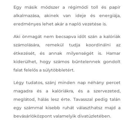
Egy másik módszer a régimódi toll és papír
alkalmazása, akinek van ideje és energiája,
eredményes lehet akár a napló vezetése is.
Aki önmagát nem becsapva időt szán a kalóriák
számolására, remekül tudja koordinálni az
étkezését, és annak milyenségét is. Hamar
kiderülhet, hogy számos bűntelennek gondolt
falat felelős a súlytöbbletért.
Légy tudatos, szánj minden nap néhány percet
magadra és a kalóriákra, és a szervezeted,
meglátod, hálás lesz érte. Tavasszal pedig talán
egy számmal kisebb ruhát választhatsz majd a
bevásárlóközpont valamelyik divatüzletében.