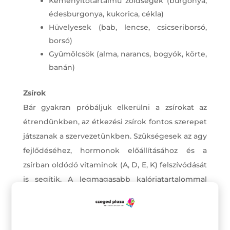
Keményítőtartalmú zöldségek (burgonya,
édesburgonya, kukorica, cékla)
Hüvelyesek (bab, lencse, csicseriborsó,
borsó)
Gyümölcsök (alma, narancs, bogyók, körte,
banán)
Zsírok
Bár gyakran próbáljuk elkerülni a zsírokat az
étrendünkben, az étkezési zsírok fontos szerepet
játszanak a szervezetünkben. Szükségesek az agy
fejlődéséhez, hormonok előállításához és a
zsírban oldódó vitaminok (A, D, E, K) felszívódását
is segítik. A legmagasabb kalóriatartalommal
rendelkeznek grammonként, ami miatt
hasznosak a jóllakottság érzésének fokozásában.
Mértékkel kell fogyasztani az egészséges testsúly