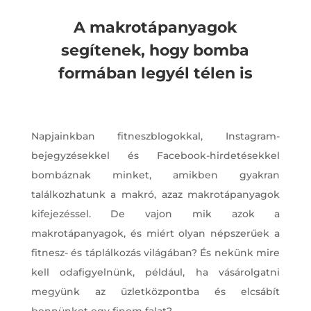
A makrotápanyagok
segítenek, hogy bomba
formában legyél télen is
Napjainkban fitneszblogokkal, Instagram-
bejegyzésekkel és Facebook-hirdetésekkel
bombáznak minket, amikben gyakran
találkozhatunk a makró, azaz makrotápanyagok
kifejezéssel. De vajon mik azok a
makrotápanyagok, és miért olyan népszerűek a
fitnesz- és táplálkozás világában? És nekünk mire
kell odafigyelnünk, például, ha vásárolgatni
megyünk az üzletközpontba és elcsábít
bennünket egy finom falat?