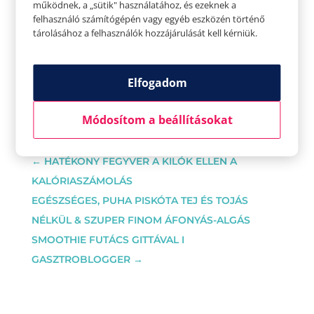
működnek, a „sütik" használatához, és ezeknek a
felhasználó számítógépén vagy egyéb eszközén történő
Ha szeretnél többet tudni Sofieról vagy
tárolásához a felhasználók hozzájárulását kell kérniük.
ellátogatni az óráira:
Elfogadom
Módosítom a beállításokat
←
HATÉKONY FEGYVER A KILÓK ELLEN A
KALÓRIASZÁMOLÁS
EGÉSZSÉGES, PUHA PISKÓTA TEJ ÉS TOJÁS
NÉLKÜL & SZUPER FINOM ÁFONYÁS-ALGÁS
SMOOTHIE FUTÁCS GITTÁVAL I
GASZTROBLOGGER
→