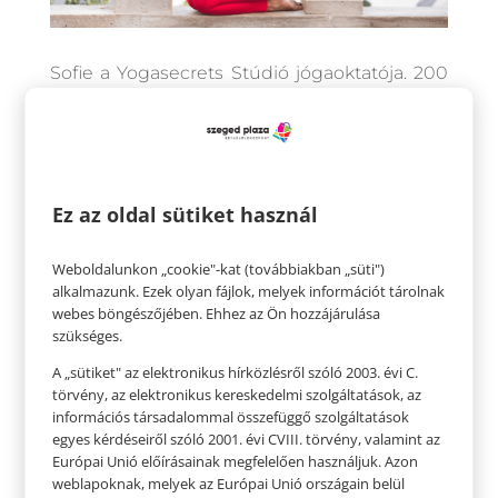
Sofie a Yogasecrets Stúdió jógaoktatója. 200
órás Hatha Jógaoktató Diplomáját a
Yogasecrets Akadémián szerezte, ahol
később egy Flow Jógaoktatói Képzést is
sikeresen elvégzett. Stílusa talán pont attól
egyedi, hogy óráin néha vegyíti is a
Ez az oldal sütiket használ
dinamikus elemeket a flow áramlásával.
Nemrégiben pedig elindított egy hiánypótló
programot: Jóga amatőr és profi
Weboldalunkon „cookie"-kat (továbbiakban „süti")
alkalmazunk. Ezek olyan fájlok, melyek információt tárolnak
sportolóknak, ahol specifikus témakörökben,
webes böngészőjében. Ehhez az Ön hozzájárulása
specifikus ászana sorozatokkal segíti a
szükséges.
sportolókat, hogy a jógával javítsák
teljesítményüket és csökkentsék a sérülés
A „sütiket" az elektronikus hírközlésről szóló 2003. évi C.
lehetőségét. Legnagyobb küldetésének
törvény, az elektronikus kereskedelmi szolgáltatások, az
jógaoktatóként azt érzi, hogy megmutassa a
információs társadalommal összefüggő szolgáltatások
vele gyakorlóknak, hogy minden lehetséges
egyes kérdéseiről szóló 2001. évi CVIII. törvény, valamint az
Európai Unió előírásainak megfelelően használjuk. Azon
és hogy sokszor sokkal többre vagyunk
weblapoknak, melyek az Európai Unió országain belül
képesek, mint azt elsőre gondoljuk.