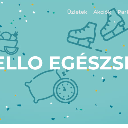
Üzletek
Akciók
Par
ELLO EGÉSZS