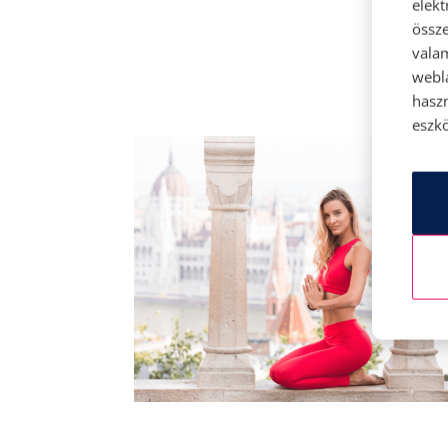
elek
össze
vala
webl
hasz
eszkö