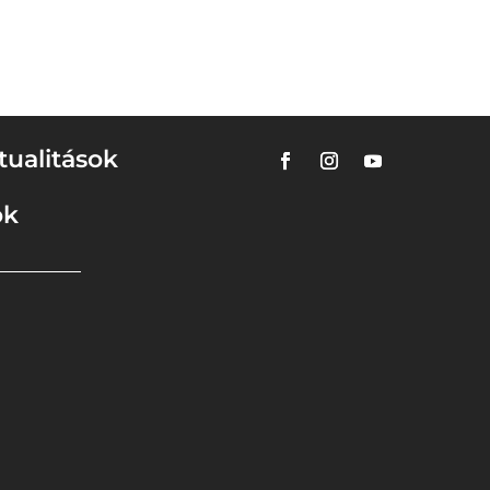
tualitások
ok