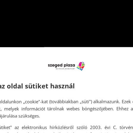
az oldal sütiket használ
ldalunkon „cookie"-kat (továbbiakban „süti") alkalmazunk. Ezek 
ok, melyek információt tárolnak webes böngészőjében. Ehhez 
járulása szükséges.
ütiket" az elektronikus hírközlésről szóló 2003. évi C. törvén