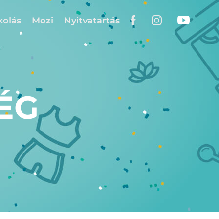
kolás
Mozi
Nyitvatartás
ÉG