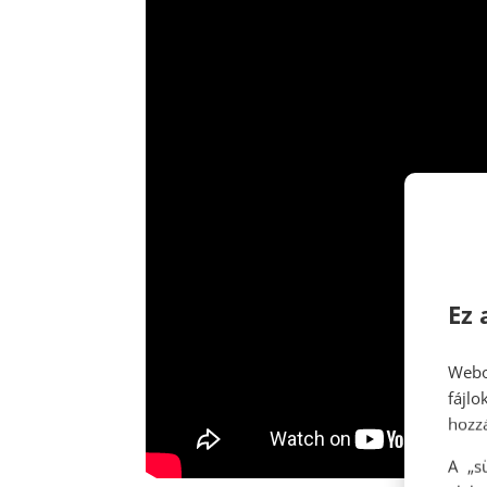
Ez 
Webo
fájl
hozzá
A „s