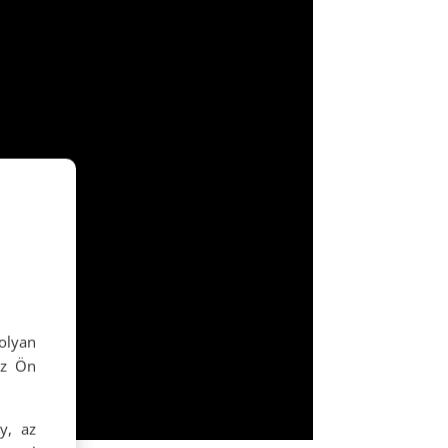
olyan
az Ön
y, az