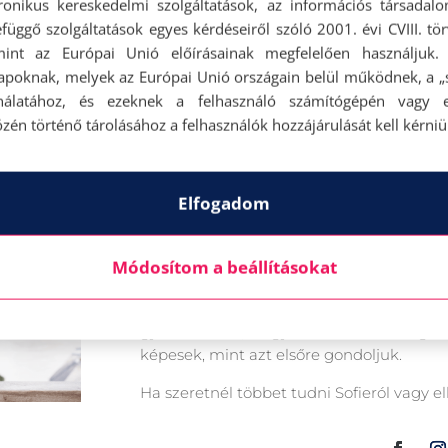
tronikus kereskedelmi szolgáltatások, az információs társadal
függő szolgáltatások egyes kérdéseiről szóló 2001. évi CVIII. tö
mint az Európai Unió előírásainak megfelelően használjuk.
Gaál Sofie-ról
apoknak, melyek az Európai Unió országain belül működnek, a „s
nálatához, és ezeknek a felhasználó számítógépén vagy 
zén történő tárolásához a felhasználók hozzájárulását kell kérniü
Sofie a Yogasecrets Stúdió jógaoktatója
Yogasecrets Akadémián szerezte, ahol 
sikeresen elvégzett. Stílusa talán pont 
Elfogadom
dinamikus elemeket a flow áramlásá
hiánypótló programot: Jóga amatőr é
témakörökben, specifikus ászana sorozato
Módosítom a beállításokat
javítsák teljesítményüket és cs
Legnagyobb küldetésének jógaoktatók
gyakorlóknak, hogy minden lehetséges
képesek, mint azt elsőre gondoljuk.
Ha szeretnél többet tudni Sofieról vagy ell