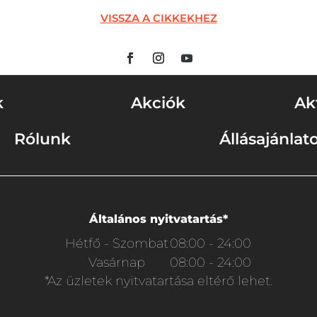
VISSZA A CIKKEKHEZ
k
Akciók
Ak
Rólunk
Állásajánlat
Általános nyitvatartás*
Hétfő - Szombat
08:00 - 24:00
Vasárnap
08:00 - 24:00
*Az üzletek nyitvatartása eltérő lehet.