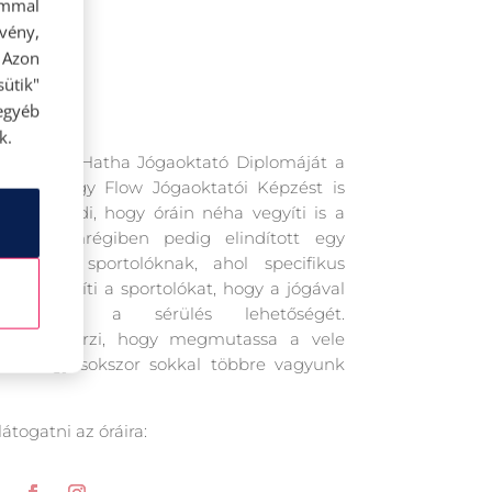
ommal
rvény,
 Azon
ütik"
egyéb
k.
. 200 órás Hatha Jógaoktató Diplomáját a
később egy Flow Jógaoktatói Képzést is
attól egyedi, hogy óráin néha vegyíti is a
val. Nemrégiben pedig elindított egy
s profi sportolóknak, ahol specifikus
kkal segíti a sportolókat, hogy a jógával
ökkentsék a sérülés lehetőségét.
ént azt érzi, hogy megmutassa a vele
 és hogy sokszor sokkal többre vagyunk
átogatni az óráira: