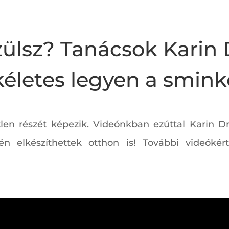
zülsz? Tanácsok Karin
kéletes legyen a smink
tlen részét képezik. Videónkban ezúttal Karin
én elkészíthettek otthon is! További videókért