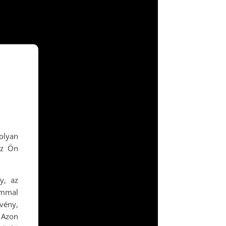
olyan
az Ön
y, az
ommal
rvény,
 Azon