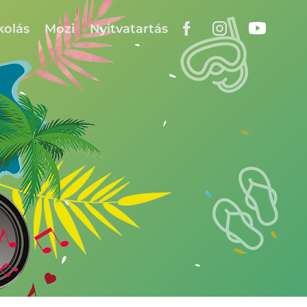
kolás
Mozi
Nyitvatartás