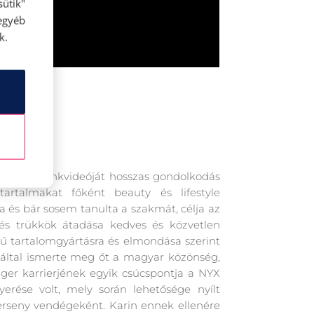
ütik"
egyéb
k.
 nyelvű sminkvideóját hosszas gondolkodás
tartalmakat főként beauty és lifestyle
és bár sosem tanulta a szakmát, célja az
 és trükkök átadása kedves és közvetlen
ű tartalomgyártásra és elmondása szerint
záltal ismerte meg őt a magyar közönség,
ogger karrierjének egyik csúcspontja a NYX
rése volt, mely során lehetősége nyílt
erseny vendégeként. Karin ennek ellenére