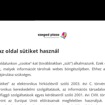
az oldal sütiket használ
ldalunkon „cookie"-kat (továbbiakban „süti") alkalmazunk. Ezek 
ok, melyek információt tárolnak webes böngészőjében. Ehhez 
járulása szükséges.
ütiket" az elektronikus hírközlésről szóló 2003. évi C. törvén
tronikus kereskedelmi szolgáltatások, az információs társadal
függő szolgáltatások egyes kérdéseiről szóló 2001. évi CVIII. tö
mint az Európai Unió előírásainak megfelelően használjuk.