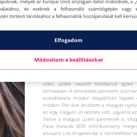
apoknak, melyek az Európai Unió országain belül működnek, a „s
nálatához, és ezeknek a felhasználó számítógépén vagy 
zén történő tárolásához a felhasználók hozzájárulását kell kérniü
Elfogadom
Karin Dragosról
Módosítom a beállításokat
Karin 2013 őszén tette közzé első angol
után, azóta viszont töretlenül gyárt 
témákban. A sminkelés szerelem számára 
autodidakta módon elsajátított tippek
módon. Pár éve átváltott a magyar nyelv
ez egy nagyon jó döntés volt, ugyanis e
illetve a magyar üzleti partnerek is. Vl
Face Awards 2015 sminkverseny megnye
elutazni Los Angeles-be a nemzetközi v