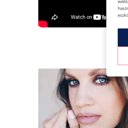
webl
hasz
eszkö