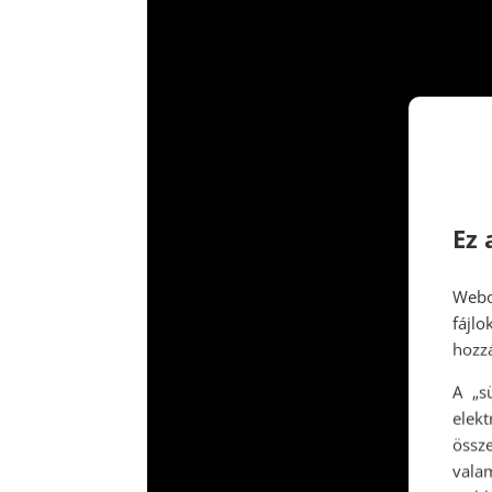
Ez 
Webo
fájl
hozzá
A „s
elek
össze
vala