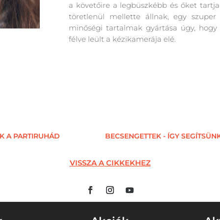
a követőire a legbüszkébb és őket tartj
töretlenül mellette állnak, egy szuper
minőségi tartalmak gyártása úgy, hogy
félve leült a kézikamerája elé.
ÁK A PARTIRUHÁD
BECSENGETTEK - ÍGY SEGÍTSÜ
VISSZA A CIKKEKHEZ