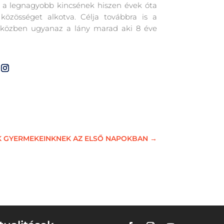
a a legnagyobb kincsének hiszen évek óta
 közösséget alkotva. Célja továbbra is a
 közben ugyanaz a lány marad aki 8 éve
NK GYERMEKEINKNEK AZ ELSŐ NAPOKBAN
→