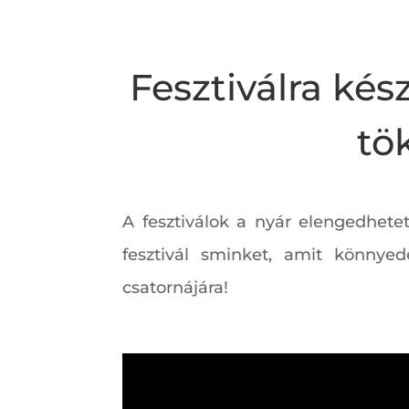
Fesztiválra kés
tö
A fesztiválok a nyár elengedhete
fesztivál sminket, amit könnyed
csatornájára!