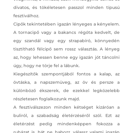
divatos, és tökéletesen passzol minden típusú
fesztiválhoz.
Cipők tekintetében igazán lényeges a kényelem.
A tornacipő vagy a bakancs régóta kedvelt, de
egy szandál vagy egy strapabíró, könnyedén
tisztítható félcipő sem rossz választás. A lényeg
az, hogy lehessen benne egy igazán jót táncolni
úgy, hogy ne törje fel a lábunk.
Kiegészítők szempontjából fontos a kalap, az
övtáska, a napszemüveg, az öv és persze a
különböző ékszerek, de ezekkel legközelebb
részletesen foglalkozunk majd.
A fesztiválszezon minden kétséget kizáróan a
buliról, a szabadság életérzéséről szól. Ezt az
életérzést pedig mindenképpen fokozza a
ruházat is, hát ne habozz, válassz valami igazán