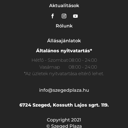
Aktualitások
Rólunk
Állásajánlatok
Általános nyitvatartás*
Hétfő - Szombat
08:00 - 24:00
Vasárnap
08:00 - 24:00
*Az üzletek nyitvatartása eltérő lehet.
info@szegedplaza.hu
6724 Szeged, Kossuth Lajos sgrt. 119.
Copyright 2021
© Szeged Plaza