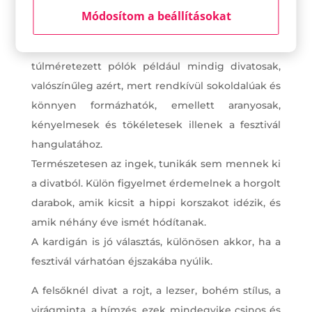
Felsőruházat tekintetében is igen színes a
Módosítom a beállításokat
paletta. Tökéletes választás a póló, ami bármilyen
színben és fazonban kapható és viselhető. A
túlméretezett pólók például mindig divatosak,
valószínűleg azért, mert rendkívül sokoldalúak és
könnyen formázhatók, emellett aranyosak,
kényelmesek és tökéletesek illenek a fesztivál
hangulatához.
Természetesen az ingek, tunikák sem mennek ki
a divatból. Külön figyelmet érdemelnek a horgolt
darabok, amik kicsit a hippi korszakot idézik, és
amik néhány éve ismét hódítanak.
A kardigán is jó választás, különösen akkor, ha a
fesztivál várhatóan éjszakába nyúlik.
A felsőknél divat a rojt, a lezser, bohém stílus, a
virágminta, a hímzés, ezek mindegyike csinos és