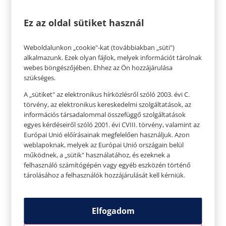
Ez az oldal sütiket használ
Weboldalunkon „cookie"-kat (továbbiakban „süti")
alkalmazunk. Ezek olyan fájlok, melyek információt tárolnak
webes böngészőjében. Ehhez az Ön hozzájárulása
Ruházat
szükséges.
Ruházat szempontjából fő a kényelem, ám ez
A „sütiket" az elektronikus hírközlésről szóló 2003. évi C.
törvény, az elektronikus kereskedelmi szolgáltatások, az
nem jelenti azt, hogy nem lehetünk egyediek,
információs társadalommal összefüggő szolgáltatások
feltűnőek, ha éppen ahhoz van kedvünk.
egyes kérdéseiről szóló 2001. évi CVIII. törvény, valamint az
Kiváló választás a farmer, ami sosem megy ki a
Európai Unió előírásainak megfelelően használjuk. Azon
weblapoknak, melyek az Európai Unió országain belül
divatból. Ez lehet rövid vagy hosszú szárú, de
működnek, a „sütik" használatához, és ezeknek a
egészen kicsi short is. Lehet szegecselt, ronggyá
felhasználó számítógépén vagy egyéb eszközén történő
tárolásához a felhasználók hozzájárulását kell kérniük.
szaggatott, hímzett, koptatott, bőszárú vagy
szteccs, a lehetőségek tárháza szinte végtelen. A
farmer variálható, kényelmes, strapabíró, így egy
Elfogadom
hosszú, mozgalmas partira is kiváló választás.