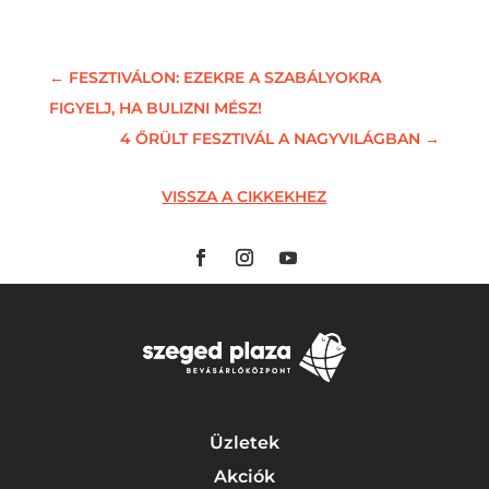
←
FESZTIVÁLON: EZEKRE A SZABÁLYOKRA
FIGYELJ, HA BULIZNI MÉSZ!
4 ŐRÜLT FESZTIVÁL A NAGYVILÁGBAN
→
VISSZA A CIKKEKHEZ
Üzletek
Akciók