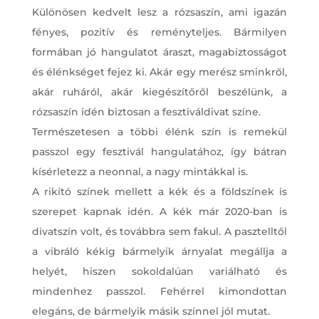
Különösen kedvelt lesz a rózsaszín, ami igazán
fényes, pozitív és reményteljes. Bármilyen
formában jó hangulatot áraszt, magabiztosságot
és élénkséget fejez ki. Akár egy merész sminkről,
akár ruháról, akár kiegészítőről beszélünk, a
rózsaszín idén biztosan a fesztiváldivat színe.
Természetesen a többi élénk szín is remekül
passzol egy fesztivál hangulatához, így bátran
kísérletezz a neonnal, a nagy mintákkal is.
A rikító színek mellett a kék és a földszínek is
szerepet kapnak idén. A kék már 2020-ban is
divatszín volt, és továbbra sem fakul. A pasztelltől
a vibráló kékig bármelyik árnyalat megállja a
helyét, hiszen sokoldalúan variálható és
mindenhez passzol. Fehérrel kimondottan
elegáns, de bármelyik másik színnel jól mutat.