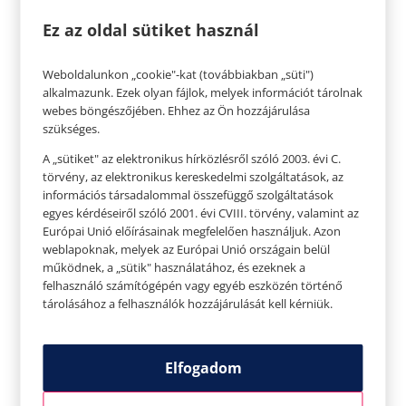
felvenni, és talán nem is állna jól? Nos, gyere el
Ez az oldal sütiket használ
hozzánk, légy merész, vedd fel egy fesztiválra!
Éppen az a hely, ahová bármit felvehetünk. És
Weboldalunkon „cookie"-kat (továbbiakban „süti")
alkalmazunk. Ezek olyan fájlok, melyek információt tárolnak
talán kiderül, hogy az eddig ,,tiltólistás” ruha
webes böngészőjében. Ehhez az Ön hozzájárulása
nagyon is jól áll!
szükséges.
A „sütiket" az elektronikus hírközlésről szóló 2003. évi C.
törvény, az elektronikus kereskedelmi szolgáltatások, az
információs társadalommal összefüggő szolgáltatások
egyes kérdéseiről szóló 2001. évi CVIII. törvény, valamint az
Európai Unió előírásainak megfelelően használjuk. Azon
weblapoknak, melyek az Európai Unió országain belül
működnek, a „sütik" használatához, és ezeknek a
felhasználó számítógépén vagy egyéb eszközén történő
tárolásához a felhasználók hozzájárulását kell kérniük.
Elfogadom