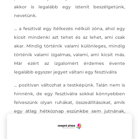
akkor is legalább egy istenit beszélgetünk,
nevetünk.
… a fesztivál egy ítélkezés nélküli zóna, ahol egy
kicsit mindenki azt tehet és az lehet, ami csak
akar. Mindig történik valami különleges, mindig
történik valami izgalmas, valami, ami kicsit más.
Már ezért az izgalomért érdemes évente
legalább egyszer jegyet váltani egy fesztiválra
… pozitívan változhat a testképünk. Talán nem is
hinnénk, de egy fesztiválra sokkal könnyebben
felveszünk olyan ruhákat, összeállításokat, amik
egy átlag hétköznap eszünkbe sem jutnának,
amikkel kilépünk a komfortzónánkból.
Régóta szemezel egy darabbal az üzletben, de
nem merted megvenni, mert úgysincs hova