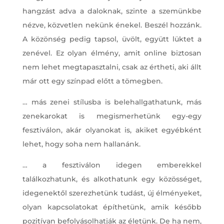
hangzást adva a daloknak, szinte a szemünkbe
nézve, közvetlen nekünk énekel. Beszél hozzánk.
A közönség pedig tapsol, üvölt, együtt lüktet a
zenével. Ez olyan élmény, amit online biztosan
nem lehet megtapasztalni, csak az értheti, aki állt
már ott egy színpad előtt a tömegben.
… más zenei stílusba is belehallgathatunk, más
zenekarokat is megismerhetünk egy-egy
fesztiválon, akár olyanokat is, akiket egyébként
lehet, hogy soha nem hallanánk.
… a fesztiválon idegen emberekkel
találkozhatunk, és alkothatunk egy közösséget,
idegenektől szerezhetünk tudást, új élményeket,
olyan kapcsolatokat építhetünk, amik később
pozitívan befolyásolhatják az életünk. De ha nem,