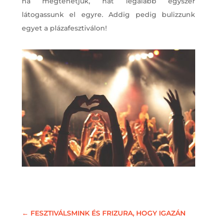
ha megtehetjük, hát legalább egyszer
látogassunk el egyre. Addig pedig bulizzunk
egyet a plázafesztiválon!
←
FESZTIVÁLSMINK ÉS FRIZURA, HOGY IGAZÁN