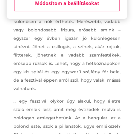
Módosítom a beállításokat
… a ruhán túl a smink , frizura tervezgetése, majd
az elkészítése is mindig nagy izgalom. Ezt
különösen a nők érthetik. Merészebb, vadabb
vagy bolondosabb frizura, erősebb smink –
egyszer egy évben igazán jó különlegesen
kinézni. Jöhet a csillogás, a színek, akár rojtok,
flitterek, jöhetnek a vadabb szemfestékek,
erősebb rúzsok is. Lehet, hogy a hétköznapokon
egy kis spirál és egy egyszerű szájfény fér bele,
de a fesztivál éppen arról szól, hogy valaki mássá
válhatunk.
… egy fesztivál olykor úgy alakul, hogy életre
szóló emlék lesz, amit még évtizedek múlva is
boldogan emlegethetünk. Az a hangulat, az a
bolond este, azok a pillanatok, ugye emlékszel?