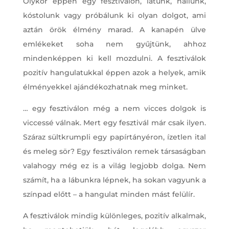
Olykor éppen egy fesztiválon, látunk, hallunk,
kóstolunk vagy próbálunk ki olyan dolgot, ami
aztán örök élmény marad. A kanapén ülve
emlékeket soha nem gyűjtünk, ahhoz
mindenképpen ki kell mozdulni. A fesztiválok
pozitív hangulatukkal éppen azok a helyek, amik
élményekkel ajándékozhatnak meg minket.
… egy fesztiválon még a nem vicces dolgok is
viccessé válnak. Mert egy fesztivál már csak ilyen.
Száraz sültkrumpli egy papírtányéron, ízetlen ital
és meleg sör? Egy fesztiválon remek társaságban
valahogy még ez is a világ legjobb dolga. Nem
számít, ha a lábunkra lépnek, ha sokan vagyunk a
színpad előtt – a hangulat minden mást felülír.
A fesztiválok mindig különleges, pozitív alkalmak,