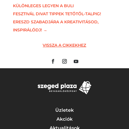
KÜLÖNLEGES LEGYEN A BULI
FESZTIVÁL DIVAT TIPPEK TETŐTŐL-TALPIG!
ERESZD SZABADJÁRA A KREATIVITÁSOD,
INSPIRÁLÓDJ!
→
VISSZA A CIKKEKHEZ
Üzletek
Akciók
Aktualitások