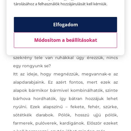
tárolásához a felhasználók hozzájárulását kell kérniük.
Elfogadom
Módosítom a beállításokat
Térjünk vissza az alapokhoz
A szanálás után is annak ellenére, hogy a
szekrény tele van ruhákkal úgy érezzük, nincs
egy rongyunk se?
Itt az ideje, hogy megnézzük, megvannak-e az
alapdarabjaink. Ez azért fontos, mert ezek az
alapok bármikor bármivel kombinálhatók, szinte
bárhova hordhatók, így bátran hozzájuk lehet
nyúlni. Ezek alapszínű – fekete, fehér, szürke,
sötétkék darabok. Pólók, hosszú ujjú pólók,
farmerek, pulóverek, kardigánok. Először ezeket