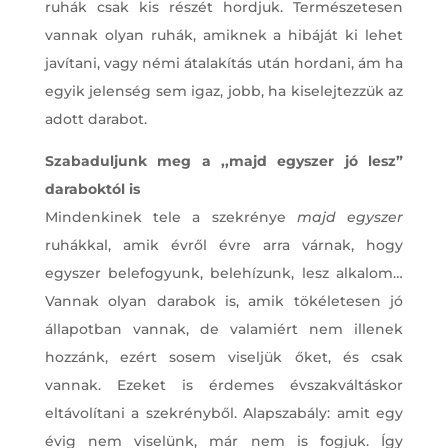
ruhák csak kis részét hordjuk. Természetesen
vannak olyan ruhák, amiknek a hibáját ki lehet
javítani, vagy némi átalakítás után hordani, ám ha
egyik jelenség sem igaz, jobb, ha kiselejtezzük az
adott darabot.
Szabaduljunk meg a ,,majd egyszer jó lesz”
daraboktól is
Mindenkinek tele a szekrénye
majd egyszer
ruhákkal, amik évről évre arra várnak, hogy
egyszer belefogyunk, belehízunk, lesz alkalom…
Vannak olyan darabok is, amik tökéletesen jó
állapotban vannak, de valamiért nem illenek
hozzánk, ezért sosem viseljük őket, és csak
vannak. Ezeket is érdemes évszakváltáskor
eltávolítani a szekrényből. Alapszabály: amit egy
évig nem viselünk, már nem is fogjuk. Így