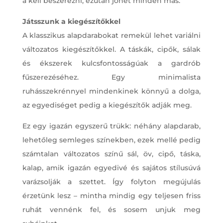
a kell beszerezni, ezután jöhet minden más.
Játsszunk a kiegészítőkkel
A klasszikus alapdarabokat remekül lehet variálni
változatos kiegészítőkkel. A táskák, cipők, sálak
és ékszerek kulcsfontosságúak a gardrób
fűszerezéséhez. Egy minimalista
ruhásszekrénnyel mindenkinek könnyű a dolga,
az egyediséget pedig a kiegészítők adják meg.
Ez egy igazán egyszerű trükk: néhány alapdarab,
lehetőleg semleges színekben, ezek mellé pedig
számtalan változatos színű sál, öv, cipő, táska,
kalap, amik igazán egyedivé és sajátos stílusúvá
varázsolják a szettet. Így folyton megújulás
érzetünk lesz – mintha mindig egy teljesen friss
ruhát vennénk fel, és sosem unjuk meg