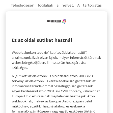
feleslegesen foglalják a helyet. A tartogatás
helyett érdemesebb ellátogatni az
üzletközpontba és beszerezni néhány olyan
alapdarabot, ami tényleg illik hozzánk, és amit
garantáltan viselni is fogunk.
Ez az oldal sütiket használ
Adjunk hát teret az újnak, szabaduljunk meg a
régi szoros farmerektől, hozzánk egyáltalán nem
Weboldalunkon „cookie"-kat (továbbiakban „süti")
alkalmazunk. Ezek olyan fájlok, melyek információt tárolnak
illő kardigánoktól, a stílusok zűrzavarától. Legyen
webes böngészőjében. Ehhez az Ön hozzájárulása
kevesebb, de hozzánk passzoló darabunk.
szükséges.
A „sütiket" az elektronikus hírközlésről szóló 2003. évi C.
törvény, az elektronikus kereskedelmi szolgáltatások, az
információs társadalommal összefüggő szolgáltatások
egyes kérdéseiről szóló 2001. évi CVIII. törvény, valamint az
Európai Unió előírásainak megfelelően használjuk. Azon
weblapoknak, melyek az Európai Unió országain belül
működnek, a „sütik" használatához, és ezeknek a
felhasználó számítógépén vagy egyéb eszközén történő