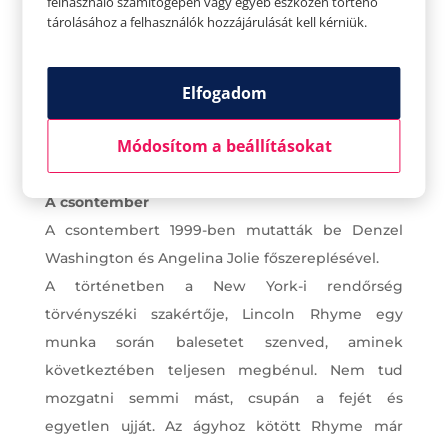
felhasználó számítógépén vagy egyéb eszközén történő
tárolásához a felhasználók hozzájárulását kell kérniük.
Elfogadom
Módosítom a beállításokat
A csontember
A csontembert 1999-ben mutatták be Denzel
Washington és Angelina Jolie főszereplésével.
A történetben a New York-i rendőrség
törvényszéki szakértője, Lincoln Rhyme egy
munka során balesetet szenved, aminek
következtében teljesen megbénul. Nem tud
mozgatni semmi mást, csupán a fejét és
egyetlen ujját. Az ágyhoz kötött Rhyme már