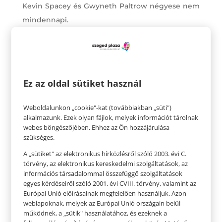
Kevin Spacey és Gwyneth Paltrow négyese nem
mindennapi.
A történet maga is lebilincselő. William Somerset
nyomozó már visszaszámol, hiszen alig egyetlen
hete maradt a nyugdíjazásáig, mikor új társat és
új ügyet kap. David Mills,(Brad Pitt) feleségével
Ez az oldal sütiket használ
érkezik New Yorkba. A veterán és a lelkes fiatal
nyomozó együtt próbálják elkapni a
Weboldalunkon „cookie"-kat (továbbiakban „süti")
sorozatgyilkost, aki a Biblia hét főbűne szerint
alkalmazunk. Ezek olyan fájlok, melyek információt tárolnak
webes böngészőjében. Ehhez az Ön hozzájárulása
gyilkol. A gyilkos végül feladja magát, s ezzel
szükséges.
nem várt befejezést kap a film, ami az 1995-ös
A „sütiket" az elektronikus hírközlésről szóló 2003. évi C.
esztendő egyik sikerfilmje volt.
törvény, az elektronikus kereskedelmi szolgáltatások, az
információs társadalommal összefüggő szolgáltatások
egyes kérdéseiről szóló 2001. évi CVIII. törvény, valamint az
Európai Unió előírásainak megfelelően használjuk. Azon
weblapoknak, melyek az Európai Unió országain belül
működnek, a „sütik" használatához, és ezeknek a