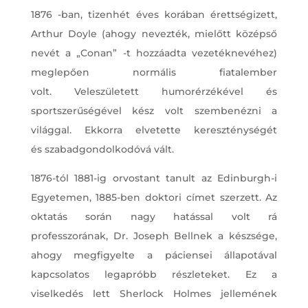
1876 ​​-ban, tizenhét éves korában érettségizett,
Arthur Doyle (ahogy nevezték, mielőtt középső
nevét a „Conan” -t hozzáadta vezetéknevéhez)
meglepően normális fiatalember
volt. Veleszületett humorérzékével és
sportszerűségével kész volt szembenézni a
világgal. Ekkorra elvetette kereszténységét
és szabadgondolkodóvá vált.
1876-tól 1881-ig orvostant tanult az Edinburgh-i
Egyetemen, 1885-ben doktori címet szerzett. Az
oktatás során nagy hatással volt rá
professzorának, Dr. Joseph Bellnek a készsége,
ahogy megfigyelte a páciensei állapotával
kapcsolatos legapróbb részleteket. Ez a
viselkedés lett Sherlock Holmes jellemének