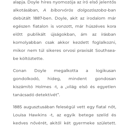
alapja. Doyle híres nyomozója az író első jelentős
alkotásában,
A bíborvörös dolgozószoba
-ban
debütált 1887-ben. Doyle, akit az irodalom már
egészen fiatalon is vonzott, már húszéves kora
előtt publikált újságokban, ám az írásban
komolyabban csak akkor kezdett foglalkozni,
mikor nem túl sikeres orvosi praxisát Southsea-
be költöztette.
Conan Doyle megalkotta a logikusan
gondolkodó, hideg, mindent gondosan
kiszámító Holmes -t, a „világ első és egyetlen
tanácsadó detektívét”.
1885 augusztusában feleségül vett egy fiatal nőt,
Louisa Hawkins -t, az egyik betege szelíd és
kedves nővérét, akitől két gyermeke született.