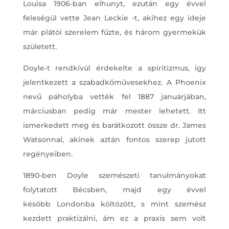
Louisa 1906-ban elhunyt, ezután egy évvel
feleségül vette Jean Leckie -t, akihez egy ideje
már plátói szerelem fűzte, és három gyermekük
született.
Doyle-t rendkívül érdekelte a spiritizmus, így
jelentkezett a szabadkőművesekhez. A Phoenix
nevű páholyba vették fel 1887 januárjában,
márciusban pedig már mester lehetett. Itt
ismerkedett meg és barátkozott össze dr. James
Watsonnal, akinek aztán fontos szerep jutott
regényeiben.
1890-ben Doyle szemészeti tanulmányokat
folytatott Bécsben, majd egy évvel
később Londonba költözött, s mint szemész
kezdett praktizálni, ám ez a praxis sem volt