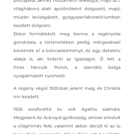
pilótájával, akihez hozzáment feleségül, majd az I.
világháború alatt ápolónőként dolgozott, majd,
miután levizsgázott, gyógyszerlaboratóriumban
kezdett dolgozni.
Ekkor formálódott meg benne a regényírás
gondolata, a történetében pedig mérgezéssel
követnék el a bűncselekményt, és egy detektív
alakja is, aki kideríti az igazságot. Ő lett a
híres Hercule Poirot, a zseniális belga
nyugalmazott nyomozó.
A regény végül 1920-ban jelent meg, és Christie
írni kezdett.
1926 sorsfordító év volt Agatha számára.
Megjelent
Az Ackroyd-gyilkosság
, amivel elindult
a világhírnév felé, valamint akkor derült ki az is,