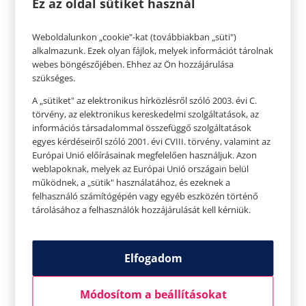
Ez az oldal sütiket használ
ellenségével, Moriarty professzorral együtt el is
veszejtette. Az utolsó eset c. regényben a két
Weboldalunkon „cookie"-kat (továbbiakban „süti")
alkalmazunk. Ezek olyan fájlok, melyek információt tárolnak
szereplő a vízesésbe ugrott, ahol nyilvánvalóan a
webes böngészőjében. Ehhez az Ön hozzájárulása
halálukat lelték. A tiltakozó levelek áradatának
szükséges.
köszönhetően azonban Doyle egy frappáns
A „sütiket" az elektronikus hírközlésről szóló 2003. évi C.
megoldással visszahozta hősét
A lakatlan
törvény, az elektronikus kereskedelmi szolgáltatások, az
információs társadalommal összefüggő szolgáltatások
ház
című novellában, Sherlock Holmes így
egyes kérdéseiről szóló 2001. évi CVIII. törvény, valamint az
összesen 56 novellában és négy regényben
Európai Unió előírásainak megfelelően használjuk. Azon
szerepel (valamint természetesen számtalan,
weblapoknak, melyek az Európai Unió országain belül
működnek, a „sütik" használatához, és ezeknek a
más írók tollából származó történetben is).
felhasználó számítógépén vagy egyéb eszközén történő
tárolásához a felhasználók hozzájárulását kell kérniük.
1902-ben VII. Edward király lovaggá ütötte Conan
Doyle -t a búr háborúban a koronának nyújtott
szolgálataiért. A pletykák szerint a király olyan
Elfogadom
lelkes Sherlock Holmes rajongó volt, hogy
felvette a szerző nevét a kitüntetési listájára,
Módosítom a beállításokat