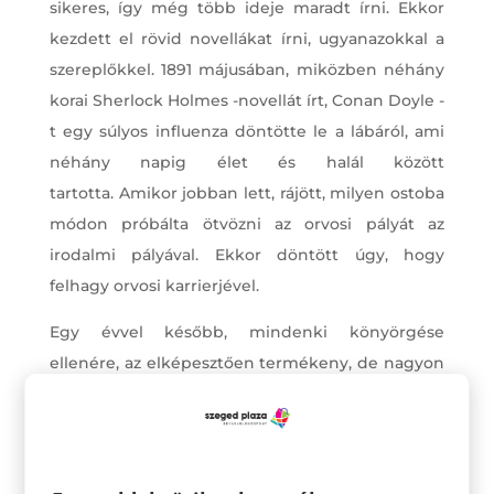
sikeres, így még több ideje maradt írni. Ekkor
kezdett el rövid novellákat írni, ugyanazokkal a
szereplőkkel. 1891 májusában, miközben néhány
korai Sherlock Holmes -novellát írt, Conan Doyle -
t egy súlyos influenza döntötte le a lábáról, ami
néhány napig élet és halál között
tartotta. Amikor jobban lett, rájött, milyen ostoba
módon próbálta ötvözni az orvosi pályát az
irodalmi pályával. Ekkor döntött úgy, hogy
felhagy orvosi karrierjével.
Egy évvel később, mindenki könyörgése
ellenére, az elképesztően termékeny, de nagyon
impulzív szerző úgy döntött, hogy megszabadul
Sherlock Holmes -tól. 1893 decemberében, hogy
a „fontosabb” dolgokra (történelmi regényeire)
koncentrálhasson, a legfőbb