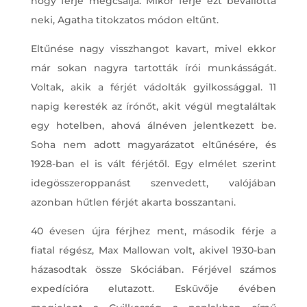
hogy férje megcsalja. Mikor férje ezt bevallotta
neki, Agatha titokzatos módon eltűnt.
Eltűnése nagy visszhangot kavart, mivel ekkor
már sokan nagyra tartották írói munkásságát.
Voltak, akik a férjét vádolták gyilkossággal. 11
napig keresték az írónőt, akit végül megtaláltak
egy hotelben, ahová álnéven jelentkezett be.
Soha nem adott magyarázatot eltűnésére, és
1928-ban el is vált férjétől. Egy elmélet szerint
idegösszeroppanást szenvedett, valójában
azonban hűtlen férjét akarta bosszantani.
40 évesen újra férjhez ment, második férje a
fiatal régész, Max Mallowan volt, akivel 1930-ban
házasodtak össze Skóciában. Férjével számos
expedícióra elutazott. Esküvője évében