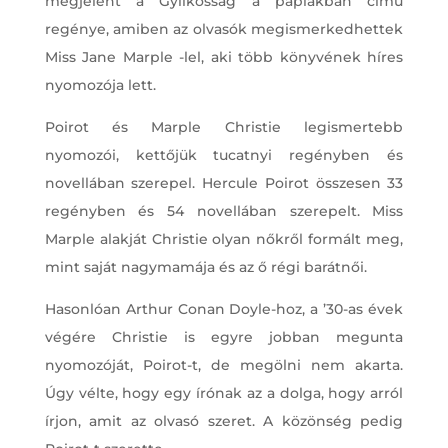
megjelent a Gyilkosság a paplakban című
regénye, amiben az olvasók megismerkedhettek
Miss Jane Marple -lel, aki több könyvének híres
nyomozója lett.
Poirot és Marple Christie legismertebb
nyomozói, kettőjük tucatnyi regényben és
novellában szerepel. Hercule Poirot összesen 33
regényben és 54 novellában szerepelt. Miss
Marple alakját Christie olyan nőkről formált meg,
mint saját nagymamája és az ő régi barátnői.
Hasonlóan Arthur Conan Doyle-hoz, a ’30-as évek
végére Christie is egyre jobban megunta
nyomozóját, Poirot-t, de megölni nem akarta.
Úgy vélte, hogy egy írónak az a dolga, hogy arról
írjon, amit az olvasó szeret. A közönség pedig