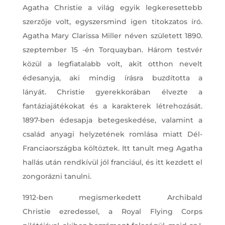
Agatha Christie a világ egyik legkeresettebb
szerzője volt, egyszersmind igen titokzatos író.
Agatha Mary Clarissa Miller néven született 1890.
szeptember 15 -én Torquayban. Három testvér
közül a legfiatalabb volt, akit otthon nevelt
édesanyja, aki mindig írásra buzdította a
lányát. Christie gyerekkorában élvezte a
fantáziajátékokat és a karakterek létrehozását.
1897-ben édesapja betegeskedése, valamint a
család anyagi helyzetének romlása miatt Dél-
Franciaországba költöztek. Itt tanult meg Agatha
hallás után rendkívül jól franciául, és itt kezdett el
zongorázni tanulni.
1912-ben megismerkedett Archibald
Christie ezredessel, a Royal Flying Corps