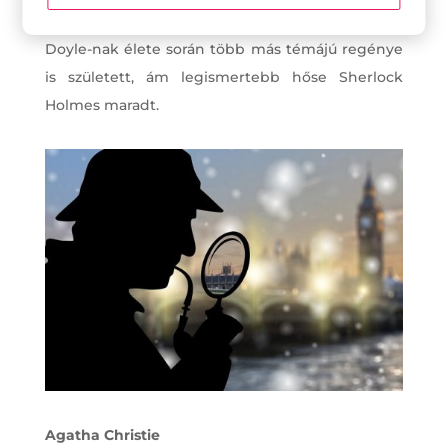
hogy új történetek írására ösztönözze.
Doyle-nak élete során több más témájú regénye
is született, ám legismertebb hőse Sherlock
Holmes maradt.
Agatha Christie