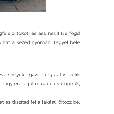
felelő tököt, és ess neki! Ne fogd
kulhat a kezed nyomán. Tegyél bele
versenyek. Igazi hangulatos bulik
g, hogy érezd jól magad a vámpírok,
és díszítsd fel a lakást, öltözz be,