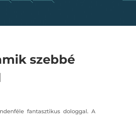
 amik szebbé
l
denféle fantasztikus dologgal. A