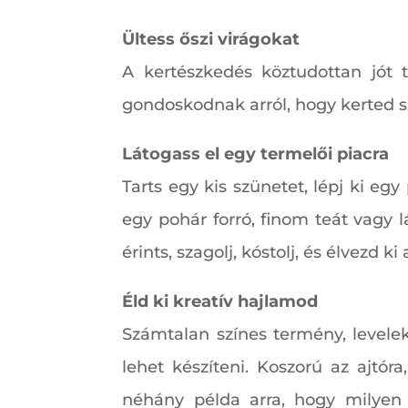
Ültess őszi virágokat
A kertészkedés köztudottan jót 
gondoskodnak arról, hogy kerted s
Látogass el egy termelői piacra
Tarts egy kis szünetet, lépj ki egy
egy pohár forró, finom teát vagy l
érints, szagolj, kóstolj, és élvezd k
Éld ki kreatív hajlamod
Számtalan színes termény, levele
lehet készíteni. Koszorú az ajtór
néhány példa arra, hogy milyen ö