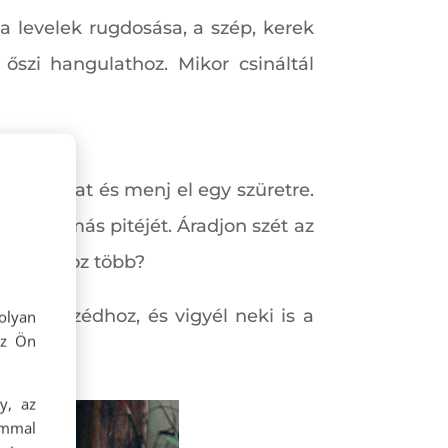
a levelek rugdosása, a szép, kerek
őszi hangulathoz. Mikor csináltál
z alkalmat és menj el egy szüretre.
mabb almás pitéjét. Áradjon szét az
zép naphoz több?
a szomszédhoz, és vigyél neki is a
olyan
az Ön
y, az
ommal