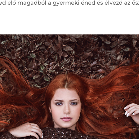
 hívd elő magadból a gyermeki éned és élvezd az ős