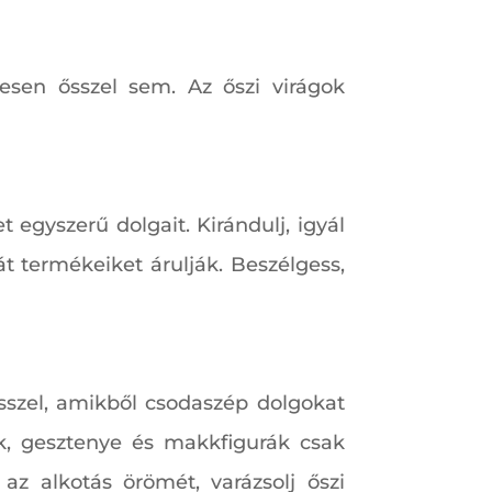
esen ősszel sem. Az őszi virágok
t egyszerű dolgait. Kirándulj, igyál
át termékeiket árulják. Beszélgess,
sszel, amikből csodaszép dolgokat
rok, gesztenye és makkfigurák csak
az alkotás örömét, varázsolj őszi