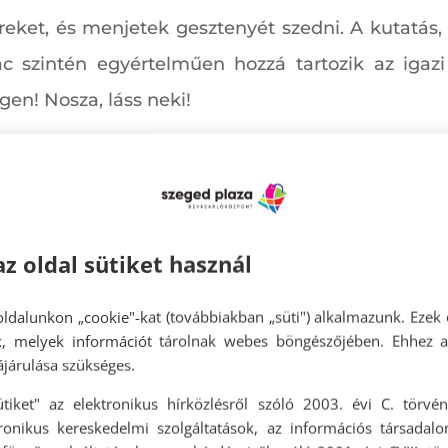
reket, és menjetek gesztenyét szedni. A kutatás, 
c szintén egyértelműen hozzá tartozik az igazi 
gen! Nosza, láss neki!
adhat ki az ősz ízei és illatai közül. Ragadd meg a
 almákkal, aztán menj és süsd meg a világ legfino
az oldal sütiket használ
a, a szádban pedig az alma csodás íze. Kell egy s
él csempészni a boldog pillanatokba, kopogj át 
ldalunkon „cookie"-kat (továbbiakban „süti") alkalmazunk. Ezek 
ok, melyek információt tárolnak webes böngészőjében. Ehhez 
röm lesz a kedvességed jutalma.
járulása szükséges.
ütiket" az elektronikus hírközlésről szóló 2003. évi C. törvén
tronikus kereskedelmi szolgáltatások, az információs társadal