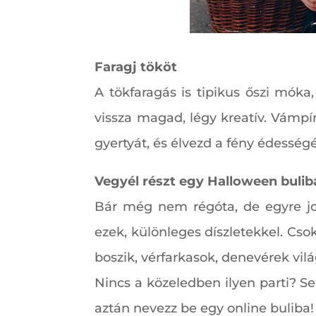
Faragj tököt
A tökfaragás is tipikus őszi móka
vissza magad, légy kreatív. Vámpí
gyertyát, és élvezd a fény édességé
Vegyél részt egy Halloween bulib
Bár még nem régóta, de egyre job
ezek, különleges díszletekkel. Cso
boszik, vérfarkasok, denevérek vil
Nincs a közeledben ilyen parti? Seb
aztán nevezz be egy online buliba