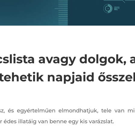
slista avagy dolgok,
tehetik napjaid őssze
sz, és egyértelműen elmondhatjuk, tele van min
r édes illatáig van benne egy kis varázslat.