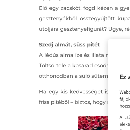
Elő egy zacskót, fogd kézen a gye
gesztenyékből összegyűjtött kupa
utoljára gesztenyefigurát? Ugye, ré
Szedj almát, süss pitét
A lédús alma íze és illata nem mar
Töltsd tele a kosarad csodás piros
Ez 
otthonodban a sülő sütemény illat
Ha egy kis kedvességet is szeretn
Webo
fájl
friss pitéből – biztos, hogy nagy ö
hozzá
A „s
elek