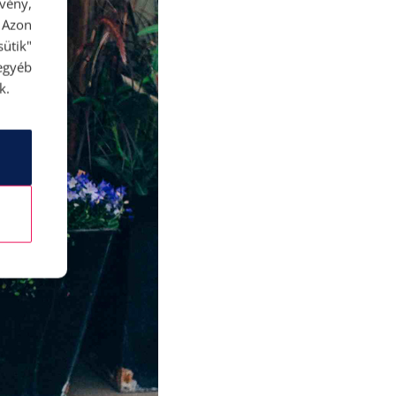
rvény,
 Azon
ütik"
egyéb
k.