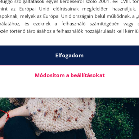
függő szolgáltatások egyes kérdéseiről szóló 2001. évi CVIII. tö
mint az Európai Unió előírásainak megfelelően használjuk.
apoknak, melyek az Európai Unió országain belül működnek, a „s
nálatához, és ezeknek a felhasználó számítógépén vagy 
zén történő tárolásához a felhasználók hozzájárulását kell kérniü
Elfogadom
Módosítom a beállításokat