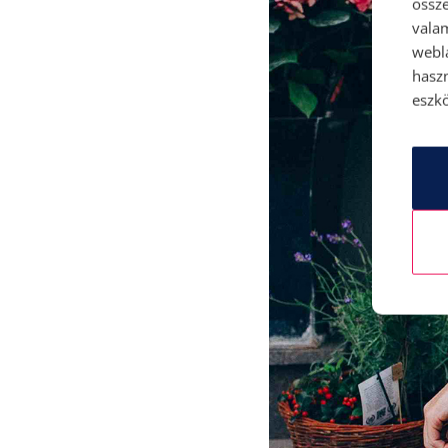
össze
vala
webl
hasz
eszkö