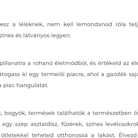
tesz a léleknek, nem kell lemondanod róla telj
zínes és látványos legyen.
 pillanatra a rohanó életmódból, és értékeld az éle
átogass ki egy termelői piacra, ahol a gazdák saj
i a piac hangulatát.
k, bogyók, termések találhatók a természetben ő
a, egy szép asztaldísz, fűzérek, színes levélcsok
tletekkel teheted otthonossá a lakást. Élvezd 