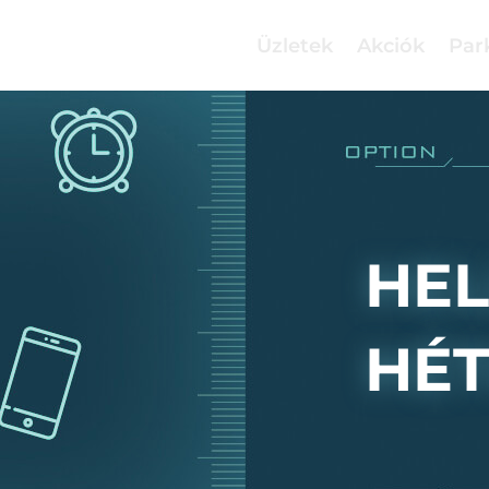
Üzletek
Akciók
Par
HE
HÉ