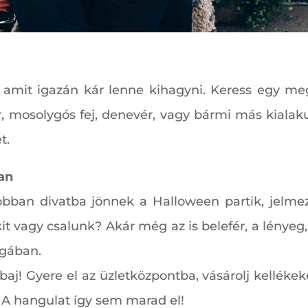
, amit igazán kár lenne kihagyni. Keress egy meg
r, mosolygós fej, denevér, vagy bármi más kiala
t.
an
ban divatba jönnek a Halloween partik, jelmez
kit vagy csalunk? Akár még az is belefér, a lénye
ágában.
aj! Gyere el az üzletközpontba, vásárolj kellékeket 
! A hangulat így sem marad el!