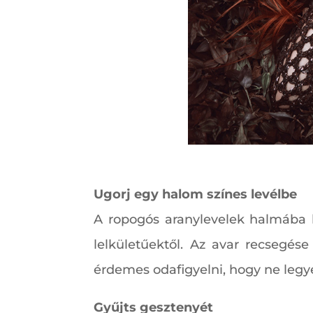
Ugorj egy halom színes levélbe
A ropogós aranylevelek halmába be
lelkületűektől. Az avar recsegése
érdemes odafigyelni, hogy ne leg
Gyűjts gesztenyét