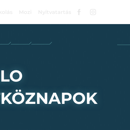
kolás
Mozi
Nyitvatartás
LLO
TKÖZNAPOK