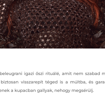
leugrani igazi őszi rituálé, amit nem szabad me
 biztosan visszarepít téged is a múltba, és gara
yenek a kupacban gallyak, nehogy megsérülj.