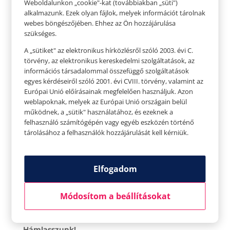
Weboldalunkon „cookie"-kat (továbbiakban „süti")
alkalmazunk. Ezek olyan fájlok, melyek információt tárolnak
Semmi sem öregíti gyorsabban, mint a nap!
webes böngészőjében. Ehhez az Ön hozzájárulása
Minden alkalommal, amikor a bőrünk megég,
szükséges.
jelentős bőrkárosodást szenved. Használjunk
A „sütiket" az elektronikus hírközlésről szóló 2003. évi C.
fényvédő krémet akkor is, ha csak az utcán
törvény, az elektronikus kereskedelmi szolgáltatások, az
információs társadalommal összefüggő szolgáltatások
sétálunk a napsütésben.
egyes kérdéseiről szóló 2001. évi CVIII. törvény, valamint az
Európai Unió előírásainak megfelelően használjuk. Azon
Igyunk több vizet!
weblapoknak, melyek az Európai Unió országain belül
Igen, a víz az öregedés ellen is szükséges! Ne
működnek, a „sütik" használatához, és ezeknek a
menjünk sehova víz nélkül. A víz segíti a bőr
felhasználó számítógépén vagy egyéb eszközén történő
tárolásához a felhasználók hozzájárulását kell kérniük.
hidratáltságát, megakadályozva annak
ráncosodását és megereszkedését. Persze ezen
kívül is van még számtalan pozitív hatása, ami
Elfogadom
miatt a napi 2 liter víz megivása erősen ajánlott.
Alkalmanként citrommal is ízesíthetünk, nem
Módosítom a beállításokat
csak az íze, de immunitásnövelő hatása miatt is.
Hámlasszunk!