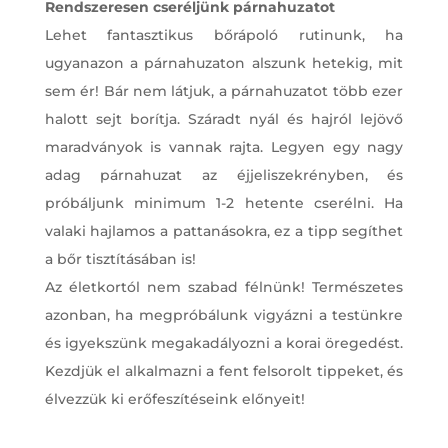
Rendszeresen cseréljünk párnahuzatot
Lehet fantasztikus bőrápoló rutinunk, ha
ugyanazon a párnahuzaton alszunk hetekig, mit
sem ér! Bár nem látjuk, a párnahuzatot több ezer
halott sejt borítja. Száradt nyál és hajról lejövő
maradványok is vannak rajta. Legyen egy nagy
adag párnahuzat az éjjeliszekrényben, és
próbáljunk minimum 1-2 hetente cserélni. Ha
valaki hajlamos a pattanásokra, ez a tipp segíthet
a bőr tisztításában is!
Az életkortól nem szabad félnünk! Természetes
azonban, ha megpróbálunk vigyázni a testünkre
és igyekszünk megakadályozni a korai öregedést.
Kezdjük el alkalmazni a fent felsorolt tippeket, és
élvezzük ki erőfeszítéseink előnyeit!