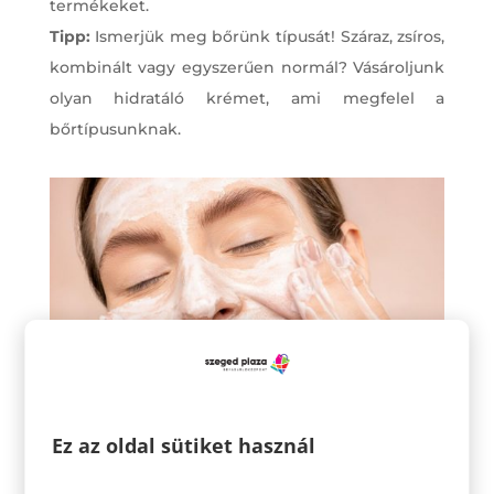
termékeket.
Tipp:
Ismerjük meg bőrünk típusát! Száraz, zsíros,
kombinált vagy egyszerűen normál? Vásároljunk
olyan hidratáló krémet, ami megfelel a
bőrtípusunknak.
Ez az oldal sütiket használ
Soha ne napozzunk fényvédő krém nélkül