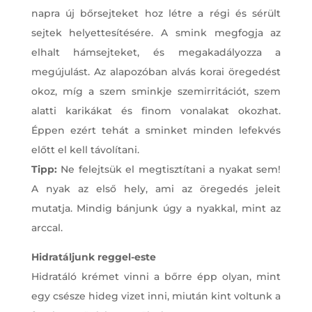
napra új bőrsejteket hoz létre a régi és sérült
sejtek helyettesítésére. A smink megfogja az
elhalt hámsejteket, és megakadályozza a
megújulást. Az alapozóban alvás korai öregedést
okoz, míg a szem sminkje szemirritációt, szem
alatti karikákat és finom vonalakat okozhat.
Éppen ezért tehát a sminket minden lefekvés
előtt el kell távolítani.
Tipp:
Ne felejtsük el megtisztítani a nyakat sem!
A nyak az első hely, ami az öregedés jeleit
mutatja. Mindig bánjunk úgy a nyakkal, mint az
arccal.
Hidratáljunk reggel-este
Hidratáló krémet vinni a bőrre épp olyan, mint
egy csésze hideg vizet inni, miután kint voltunk a