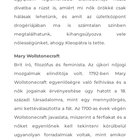
divatba a rúzst is, amiért mi nők örökké csak
hálásak lehetünk, és amit az üzletközpont
drogériájában ma is számtalan színben
megtalálhatunk, kihangsúlyozva vele
nőiességünket, ahogy Kleopátra is tette.
Mary Wollstonecraft
Brit író, filozófus és feminista. Az újkori nőjogi
mozgalmak elindítója volt. 1792-ben Mary
Wollstonecraft egyenlőségre való felhívása és a
nők jogainak érvényesítése úgy hatott a 18.
századi társadalomra, mint egy mennydörgés,
ami kettéválasztotta a fát. Az 1700-as évek végén
Wollstonecraft javaslata, miszerint a férfiakat és a
nőket egyenlőnek kell tekinteni körülbelül
ugyanolyan forradalmiak voltak, mint amikor