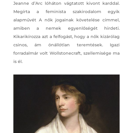
Jeanne d’Arc lóháton vágtatott kivont karddal.
Megírta a feminista szakirodalom egyik
alapművét A nők jogainak követelése címmel,
amiben a nemek egyenlőségét hirdeti.
Kikarikírozza azt a felfogást, hogy a nők kizárólag
csinos, ám önállótlan teremtések. Igazi
forradalmár volt Wollstonecraft, szellemisége ma
is él.