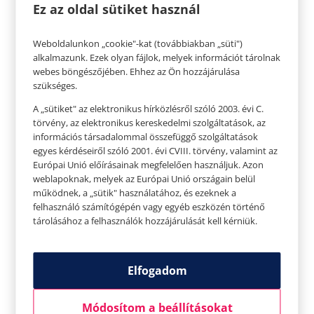
Ez az oldal sütiket használ
Weboldalunkon „cookie"-kat (továbbiakban „süti")
alkalmazunk. Ezek olyan fájlok, melyek információt tárolnak
webes böngészőjében. Ehhez az Ön hozzájárulása
Valentyina Tyereskova
szükséges.
,,Ha a nők vasúton dolgozhatnak
A „sütiket" az elektronikus hírközlésről szóló 2003. évi C.
Oroszországban, miért nem repülhetnek az
törvény, az elektronikus kereskedelmi szolgáltatások, az
információs társadalommal összefüggő szolgáltatások
űrben?”
– tette fel a kérdést Valentyina
egyes kérdéseiről szóló 2001. évi CVIII. törvény, valamint az
Tyereskova a Szovjetunióból származó
Európai Unió előírásainak megfelelően használjuk. Azon
textilmunkás, aki 1963-ban az első nő volt az
weblapoknak, melyek az Európai Unió országain belül
működnek, a „sütik" használatához, és ezeknek a
űrben, 48-szor megkerülte bolygónkat, és három
felhasználó számítógépén vagy egyéb eszközén történő
nap után sikeresen visszatért. Nem csak, hogy
tárolásához a felhasználók hozzájárulását kell kérniük.
több repülési időt jegyzett be, mint minden
előtte repült amerikai űrhajós összesített ideje,
Elfogadom
hanem mindezek mellé mindössze 26 éves
volt. A Holdon egy krátert neveztek el róla.
Módosítom a beállításokat