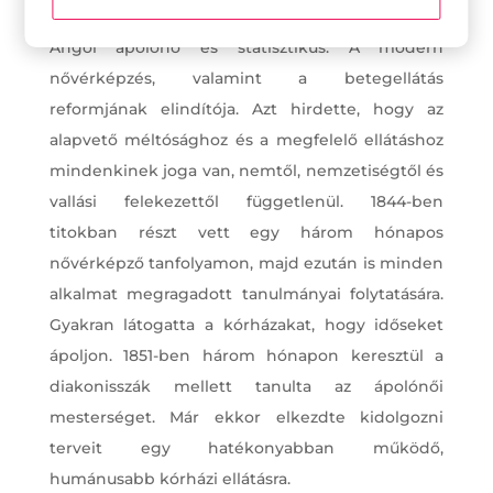
Florence Nightingale
Angol ápolónő és statisztikus. A modern
nővérképzés, valamint a betegellátás
reformjának elindítója. Azt hirdette, hogy az
alapvető méltósághoz és a megfelelő ellátáshoz
mindenkinek joga van, nemtől, nemzetiségtől és
vallási felekezettől függetlenül. 1844-ben
titokban részt vett egy három hónapos
nővérképző tanfolyamon, majd ezután is minden
alkalmat megragadott tanulmányai folytatására.
Gyakran látogatta a kórházakat, hogy időseket
ápoljon. 1851-ben három hónapon keresztül a
diakonisszák mellett tanulta az ápolónői
mesterséget. Már ekkor elkezdte kidolgozni
terveit egy hatékonyabban működő,
humánusabb kórházi ellátásra.