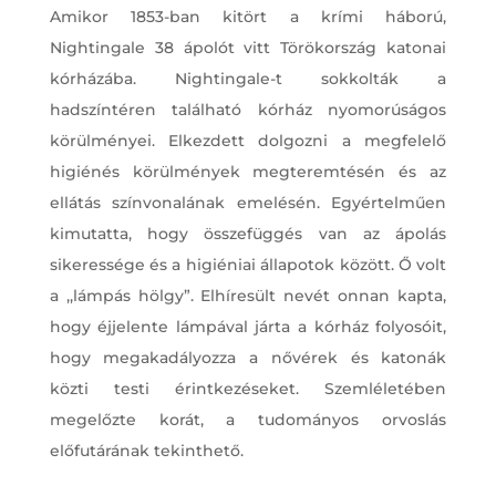
Amikor 1853-ban kitört a krími háború,
Nightingale 38 ápolót vitt Törökország katonai
kórházába. Nightingale-t sokkolták a
hadszíntéren található kórház nyomorúságos
körülményei. Elkezdett dolgozni a megfelelő
higiénés körülmények megteremtésén és az
ellátás színvonalának emelésén. Egyértelműen
kimutatta, hogy összefüggés van az ápolás
sikeressége és a higiéniai állapotok között. Ő volt
a ,,lámpás hölgy”. Elhíresült nevét onnan kapta,
hogy éjjelente lámpával járta a kórház folyosóit,
hogy megakadályozza a nővérek és katonák
közti testi érintkezéseket. Szemléletében
megelőzte korát, a tudományos orvoslás
előfutárának tekinthető.