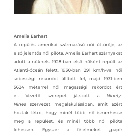
Amelia Earhart
A repülés amerikai származású női úttörője, az
első jelentős női pilóta. Amelia Earhart szárnyakat
adott a nőknek. 1928-ban első nőként repült az
Atlanti-óceán felett. 1930-ban 291 km/h-val női
sebességi rekordot állított fel, majd 1931-ben
5624 méterrel női magassági rekordot ért
el. Vezető szerepet játszott a
Ninety-
Nines
szervezet megalakulásában, amit azért
hoztak létre, hogy minél több nő ismerhesse
meg a repülést, és minél több női pilóta
lehessen. Egyszer a félelmeket „papír