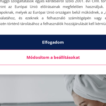
függő szolgáltatások egyes kérdéseiről szóló 2001. évi CVIII. tö
mint az Európai Unió előírásainak megfelelően használjuk.
yönyörű a haj, de a túlzott hőhatás károsíthatja 
apoknak, melyek az Európai Unió országain belül működnek, a „s
, de ha tehetjük, engedjük, hogy száradjon meg
nálatához, és ezeknek a felhasználó számítógépén vagy 
zén történő tárolásához a felhasználók hozzájárulását kell kérniü
s hajat. A törülközővel is vigyázzunk! Az erős dörz
es hajunk száríthatjuk anélkül, hogy a haj ká
at. Mentsük meg puha, régi pólóinkat ezentúl!
Elfogadom
Módosítom a beállításokat