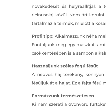
növekedését és helyreállítják a t
ricinusolaj közül. Nem árt kerülni
tartalmaz a termék, mielőtt a kos
Profi tipp:
Alkalmazzunk néha meleg
Fontoljunk meg egy maszkot, ami m
csökkentésében is a sampon alkalm
Használjunk széles fogú fésűt
A nedves haj törékeny, könnyen 
fésüljük át a hajat. Ez a fajta fés
Formázzunk természetesen
Ki nem szereti a gyönyörű fürtöke