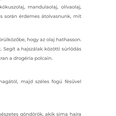
ókuszolaj, mandulaolaj, olívaolaj,
rlás során érdemes átolvasnunk, mit
rülközőbe, hogy az olaj hathasson.
Segít a hajszálak közötti súrlódás
an a drogéria polcain.
agától, majd széles fogú fésűvel
mészetes göndörök, akik sima hajra