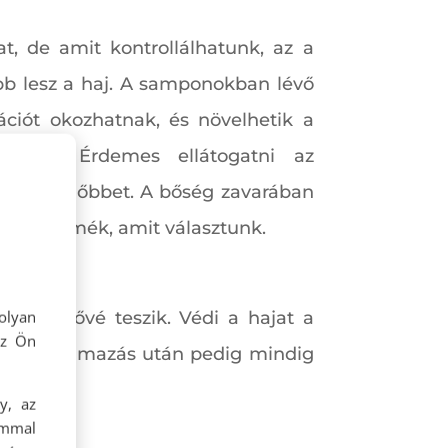
at, de amit kontrollálhatunk, az a
b lesz a haj. A samponokban lévő
tációt okozhatnak, és növelhetik a
onokat. Érdemes ellátogatni az
egmegfelelőbbet. A bőség zavarában
en a termék, amit választunk.
olyan
ezelhetővé teszik. Védi a hajat a
az Ön
nem. Alkalmazás után pedig mindig
y, az
ommal