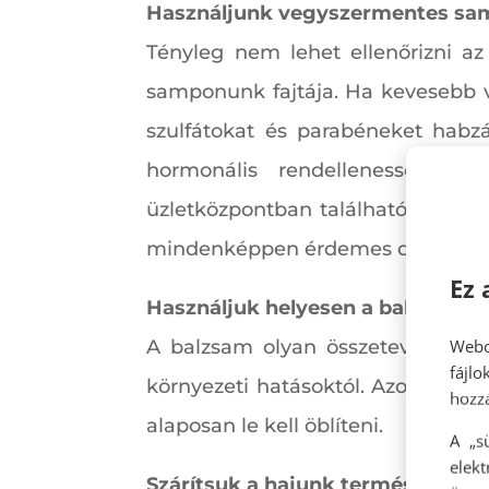
Használjunk vegyszermentes s
Tényleg nem lehet ellenőrizni az 
samponunk fajtája. Ha kevesebb 
szulfátokat és parabéneket habzás
hormonális rendellenességek k
üzletközpontban található drogéri
mindenképpen érdemes odafigyelni 
Ez 
Használjuk helyesen a balzsamot
Webo
A balzsam olyan összetevőket tar
fájl
környezeti hatásoktól. Azonban c
hozzá
alaposan le kell öblíteni.
A „s
elek
Szárítsuk a hajunk természetese