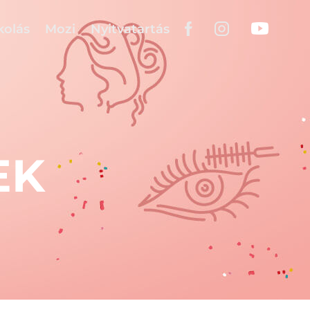
kolás
Mozi
Nyitvatartás
EK