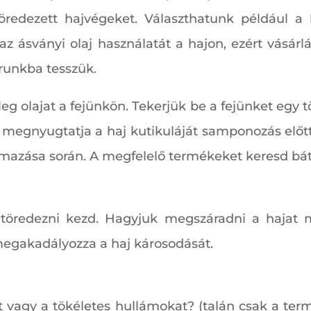
öredezett hajvégeket. Választhatunk például a k
 az ásványi olaj használatát a hajon, ezért vásá
arunkba tesszük.
 olajat a fejünkön. Tekerjük be a fejünket egy tö
egnyugtatja a haj kutikuláját samponozás előtt. 
azása során. A megfelelő termékeket keresd bátr
töredezni kezd. Hagyjuk megszáradni a hajat m
ű megakadályozza a haj károsodását.
t vagy a tökéletes hullámokat? (talán csak a ter