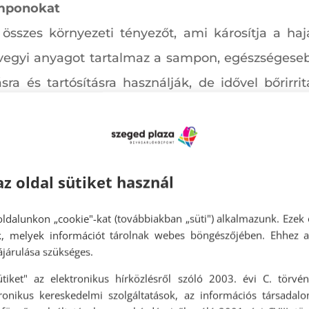
amponokat
összes környezeti tényezőt, ami károsítja a haj
vegyi anyagot tartalmaz a sampon, egészségeseb
ra és tartósításra használják, de idővel bőrirri
ockázatát. Válasszunk vegyszermentes samp
ába, és a kínálatból kiválasztani a számunkra l
arra, hogy a hajunk típusának is megfelelő legy
az oldal sütiket használ
ldalunkon „cookie"-kat (továbbiakban „süti") alkalmazunk. Ezek 
talmaz, amik a hajat egyenessé, selymessé és k
ok, melyek információt tárolnak webes böngészőjében. Ehhez 
sak a haj hegyén szabad alkalmazni, a fejbőrön 
járulása szükséges.
ütiket" az elektronikus hírközlésről szóló 2003. évi C. törvén
tronikus kereskedelmi szolgáltatások, az információs társadal
n