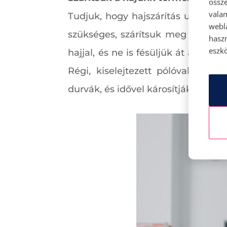
össze
vala
Tudjuk, hogy hajszárítás után is g
webl
szükséges, szárítsuk meg a hajat
hasz
eszkö
hajjal, és ne is fésüljük át a nedve
Régi, kiselejtezett pólóval nedv
durvák, és idővel károsítják a haj