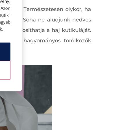
rvény,
 Azon
a fejbőrt. Természetesen olykor, ha
ütik"
 magától. Soha ne aludjunk nedves
egyéb
k.
sölés károsíthatja a haj kutikuláját.
rosodna. A hagyományos törölközők