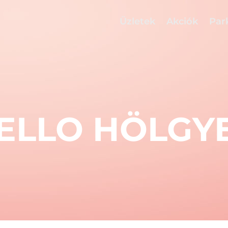
Üzletek
Akciók
Par
ELLO HÖLGY