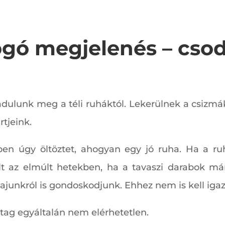
gó megjelenés – csod
dulunk meg a téli ruháktól. Lekerülnek a csizmák,
tjeink.
en úgy öltöztet, ahogyan egy jó ruha. Ha a ru
lt az elmúlt hetekben, ha a tavaszi darabok má
 hajunkról is gondoskodjunk. Ehhez nem is kell ig
tag egyáltalán nem elérhetetlen.