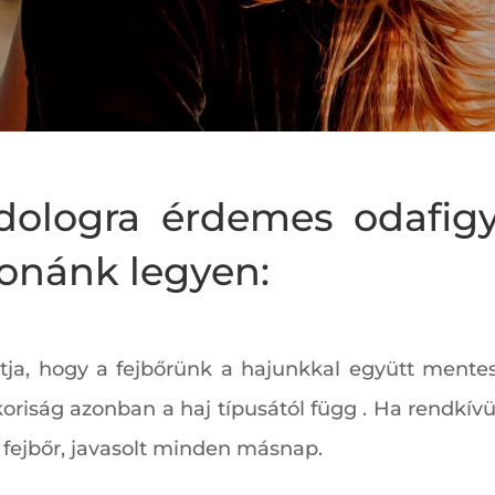
ologra érdemes odafigy
ronánk legyen:
tja, hogy a fejbőrünk a hajunkkal együtt mente
koriság azonban a haj típusától függ . Ha rendkívü
 fejbőr, javasolt minden másnap.