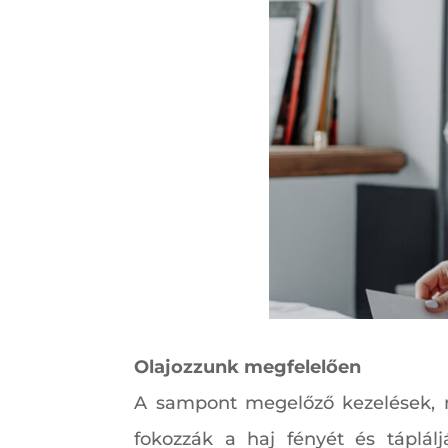
Olajozzunk megfelelően
A sampont megelőző kezelések, min
fokozzák a haj fényét és táplálj