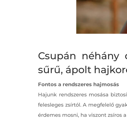
Csupán néhány d
sűrű, ápolt hajko
Fontos a rendszeres hajmosás
Hajunk rendszeres mosása biztosí
felesleges zsírtól. A megfelelő gya
érdemes mosni, ha viszont zsíros a