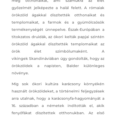
meg otthonaikat, ami számukra az élet
győzelmét jelképezte a halál felett. A rómaiak
örökzöld ágakkal díszítették otthonaikat és
templomaikat, a farmok és a gyümölcsösök
termékenységét ünnepelve. Észak-Európában a
titokzatos druidák, az ókori kelták papjai szintén
örökzöld ágakkal díszítették templomaikat az
örök élet szimbólumaként. A
vikingek Skandináviában úgy gondolták, hogy az
örökzöldek a napisten, Balder különleges
növénye.
Míg sok ókori kultúra karácsony környékén
használt örökzöldeket, a történelmi feljegyzések
arra utalnak, hogy a karácsonyfa-hagyományát a
16. században a németek indították el, akik
fenyőfákat díszítettek otthonukban. Az első