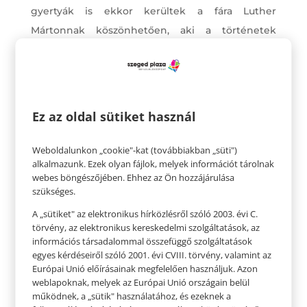
gyertyák is ekkor kerültek a fára Luther
Mártonnak köszönhetően, aki a történetek
szerint egy téli estén otthona felé sétált, és
prédikációt írt, séta közben pedig lenyűgözte az
örökzöldek között pislákoló csillagok
ragyogása. Hogy megidézze a jelenetet a családja
Ez az oldal sütiket használ
számára, fát állított a szobában, és égő
gyertyákkal díszítette az ágait.
Weboldalunkon „cookie"-kat (továbbiakban „süti")
alkalmazunk. Ezek olyan fájlok, melyek információt tárolnak
Annyi bizonyos, hogy 1605-ben már léteztek a
webes böngészőjében. Ehhez az Ön hozzájárulása
szükséges.
karácsonyfák, hiszen abban az évben a
történelmi feljegyzések szerint Strasburg lakói
A „sütiket" az elektronikus hírközlésről szóló 2003. évi C.
törvény, az elektronikus kereskedelmi szolgáltatások, az
„fenyőfákat állítottak fel a szalonokban… és
információs társadalommal összefüggő szolgáltatások
sokszínű papírból kivágott rózsákat, almát, ostyát,
egyes kérdéseiről szóló 2001. évi CVIII. törvény, valamint az
Európai Unió előírásainak megfelelően használjuk. Azon
aranyfóliát, édességeket akasztottak rájuk.
weblapoknak, melyek az Európai Unió országain belül
működnek, a „sütik" használatához, és ezeknek a