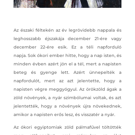
Az északi féltekén az év legrövidebb nappala és
leghosszabb éjszakája december 21-ére vagy
december 22-ére esik. Ez a téli napforduló
napja. Sok ókori ember hitte, hogy a nap isten, és
minden évben azért jön el a tél, mert a napisten
beteg és gyenge lett. Azért ünnepelték a
napfordulót, mert az azt jelentette, hogy a
napisten végre meggyógyul. Az örökzöld ágak a
zöld növények, a nyár szimbólumai voltak, és azt
jelentették, hogy a növények újra növekednek,
amikor a napisten erős lesz, és visszatér a nyár.
Az ókori egyiptomiak zöld pálmafűvel töltötték