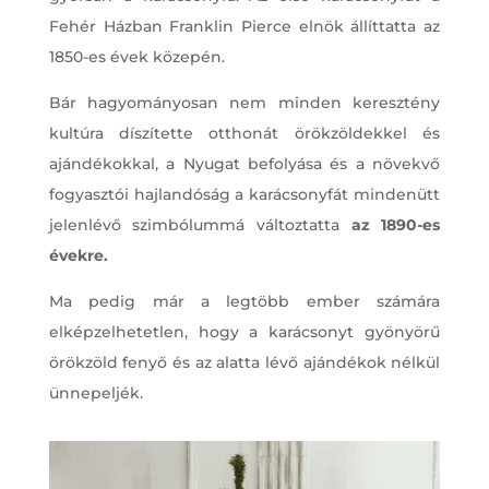
Fehér Házban Franklin Pierce elnök állíttatta az
1850-es évek közepén.
Bár hagyományosan nem minden keresztény
kultúra díszítette otthonát örökzöldekkel és
ajándékokkal, a Nyugat befolyása és a növekvő
fogyasztói hajlandóság a karácsonyfát mindenütt
jelenlévő szimbólummá változtatta
az 1890-es
évekre.
Ma pedig már a legtöbb ember számára
elképzelhetetlen, hogy a karácsonyt gyönyörű
örökzöld fenyő és az alatta lévő ajándékok nélkül
ünnepeljék.