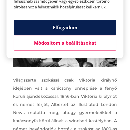
felhasználó számítógépén vagy egyéb eszközén történő
tárolásához a felhasználók hozzájárulását kell kérniük.
Elfogadom
Módosítom a beállításokat
Világszerte szokássá csak Viktória királynő
idejében vált a karácsony ünneplése a fenyő
körüli ajándékozással. 1846-ban Viktória királynőt
és német férjét, Albertet az Illustrated London
News mutatta meg, ahogy gyermekeikkel a
karácsonyfa körül állnak a windsori kastélyban. A
német bevándorlók hozták a szokást az 1800-as