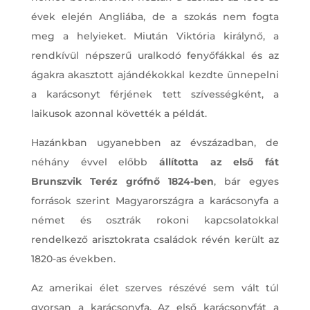
évek elején Angliába, de a szokás nem fogta
meg a helyieket. Miután Viktória királynő, a
rendkívül népszerű uralkodó fenyőfákkal és az
ágakra akasztott ajándékokkal kezdte ünnepelni
a karácsonyt férjének tett szívességként, a
laikusok azonnal követték a példát.
Hazánkban ugyanebben az évszázadban, de
néhány évvel előbb
állította az első fát
Brunszvik Teréz grófnő 1824-ben
, bár egyes
források szerint Magyarországra a karácsonyfa a
német és osztrák rokoni kapcsolatokkal
rendelkező arisztokrata családok révén került az
1820-as években.
Az amerikai élet szerves részévé sem vált túl
gyorsan a karácsonyfa. Az első karácsonyfát a