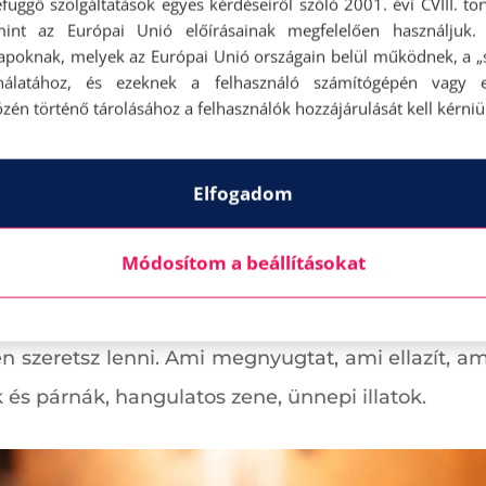
függő szolgáltatások egyes kérdéseiről szóló 2001. évi CVIII. tö
mint az Európai Unió előírásainak megfelelően használjuk.
apoknak, melyek az Európai Unió országain belül működnek, a „s
nálatához, és ezeknek a felhasználó számítógépén vagy 
elezettséggel jár, amelyeknek úgy érezzük, meg
zén történő tárolásához a felhasználók hozzájárulását kell kérniü
t, mik azok a tennivalók, amiket el tudsz engedn
Elfogadom
ás sokkal könnyebb, ha az otthon hangulata 
Módosítom a beállításokat
lérni, aminek a hatása mégis meghatározó.
en szeretsz lenni. Ami megnyugtat, ami ellazít, a
 és párnák, hangulatos zene, ünnepi illatok.