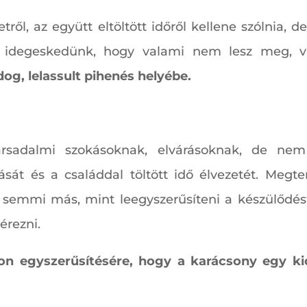
etről, az együtt eltöltött időről kellene szólnia
n idegeskedünk, hogy valami nem lesz meg, v
dog, lelassult pihenés helyébe.
társadalmi szokásoknak, elvárásoknak, de nem 
tását és a családdal töltött idő élvezetét. Meg
 semmi más, mint leegyszerűsíteni a készülődés
érezni.
n egyszerűsítésére, hogy a karácsony egy kic