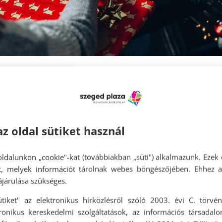
at, amiket szeretsz
n kötelezettségekkel, amiket ritkán teszel szívesen
te és családod is szerettek, és ezeket helyezd el
az oldal sütiket használ
üt főzni, rendeld meg az ételt. Ma már renget
ldalunkon „cookie"-kat (továbbiakban „süti") alkalmazunk. Ezek 
gára való finomságot.
ok, melyek információt tárolnak webes böngészőjében. Ehhez 
it, akinek több sül, és egyezz meg vele a vásár
járulása szükséges.
 sütnöd, és a másik is jól jár.
ütiket" az elektronikus hírközlésről szóló 2003. évi C. törvén
tronikus kereskedelmi szolgáltatások, az információs társadal
én kerekedj fel te, és látogasd meg szeretteidet.