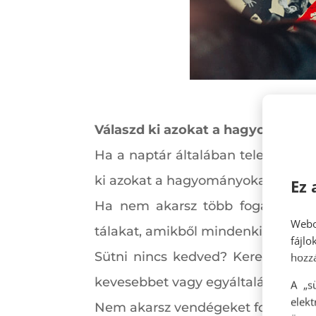
Válaszd ki azokat a hagyományok
Ha a naptár általában tele van olya
ki azokat a hagyományokat, amiket 
Ez 
Ha nem akarsz több fogásos men
Webo
tálakat, amikből mindenki talál fo
fájl
Sütni nincs kedved? Keress valak
hozzá
kevesebbet vagy egyáltalán nem kell
A „s
elek
Nem akarsz vendégeket fogadni? Id