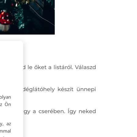
, töröld le őket a listáról. Válaszd
őtérbe.
eg vendéglátóhely készít ünnepi
olyan
az Ön
lásban vagy a cserében. Így neked
y, az
ommal