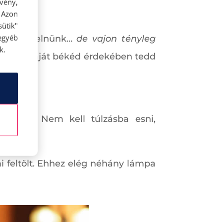
rvény,
 Azon
ütik"
egyéb
 kell felelnünk…
de vajon tényleg
k.
i, és a saját békéd érdekében tedd
ünnepi. Nem kell túlzásba esni,
mi feltölt. Ehhez elég néhány lámpa