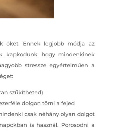
ük őket. Ennek legjobb módja az
ünk, kapkodunk, hogy mindenkinek
nagyobb stressze egyértelműen a
éget:
dtan szűkítheted)
zerféle dolgon törni a fejed
 mindenki csak néhány olyan dolgot
napokban is használ. Porosodni a