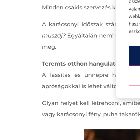
össze
Minden csakis szervezés kérdése!
vala
webl
hasz
A karácsonyi időszak számos köt
eszkö
muszáj?
Egyáltalán nem! Gondold á
meg.
Teremts otthon hangulatot
A lassítás és ünnepre hangolód
apróságokkal is lehet változást e
Olyan helyet kell létrehozni, amib
vagy karácsonyi fény, puha takarók