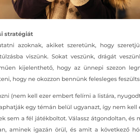
i stratégiát
atni azoknak, akiket szeretünk, hogy szeretj
 túlzásba viszünk. Sokat veszünk, drágát vesz
műen kijelenthető, hogy az ünnepi szezon leg
íteni, hogy ne okozzon bennünk felesleges feszülts
zni (nem kell ezer embert felírni a listára, nyugo
aphatják egy témán belül ugyanazt, így nem kell e
 sem a fél játékboltot. Válassz átgondoltan, és
an, aminek igazán örül, és amit a következő hó