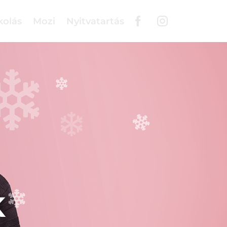
kolás
Mozi
Nyitvatartás
K