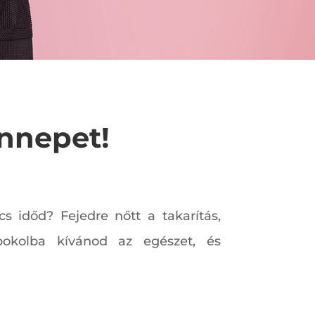
ünnepet!
s időd? Fejedre nőtt a takarítás,
 pokolba kívánod az egészet, és