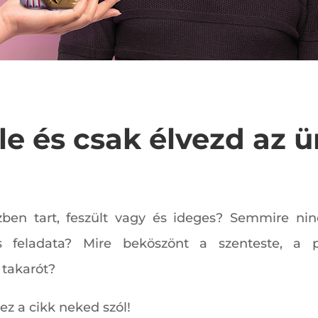
 le és csak élvezd az 
ben tart, feszült vagy és ideges? Semmire ninc
lás feladata? Mire beköszönt a szenteste, a
 takarót?
ez a cikk neked szól!