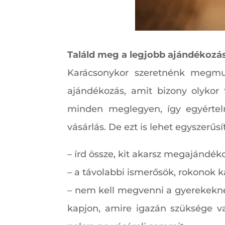
Találd meg a legjobb ajándékozás
Karácsonykor szeretnénk megmut
ajándékozás, amit bizony olykor
minden meglegyen, így egyértel
vásárlás. De ezt is lehet egyszerűs
– írd össze, kit akarsz megajándéko
– a távolabbi ismerősök, rokonok k
– nem kell megvenni a gyerekeknek
kapjon, amire igazán szüksége v