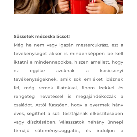
Süssetek mézeskalácsot!
Még ha nem vagy igazán mestercukrász, ezt a
tevékenységet akkor is mindenképpen be kell
iktatni a mindennapokba, hiszen amellett, hogy
ez egyike azoknak a karácsonyi
tevékenységeknek, amik sok emléket idéznek
fel, még remek illatokkal, finom ízekkel és
rengeteg nevetéssel is megajándékozzák a
családot. Attól függően, hogy a gyermek hány
éves, segíthet a süti tésztájának elkészítésében
vagy díszítésében. Válasszatok néhány ünnepi
témájú süteményszaggatót, és induljon a