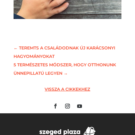
←
TEREMTS A CSALÁDODNAK ÚJ KARÁCSONYI
HAGYOMÁNYOKAT
5 TERMÉSZETES MÓDSZER, HOGY OTTHONUNK
ÜNNEPILLATÚ LEGYEN
→
VISSZA A CIKKEKHEZ