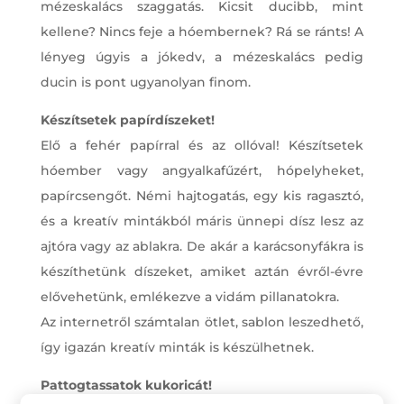
mézeskalács szaggatás. Kicsit ducibb, mint
kellene? Nincs feje a hóembernek? Rá se ránts! A
lényeg úgyis a jókedv, a mézeskalács pedig
ducin is pont ugyanolyan finom.
Készítsetek papírdíszeket!
Elő a fehér papírral és az ollóval! Készítsetek
hóember vagy angyalkafűzért, hópelyheket,
papírcsengőt. Némi hajtogatás, egy kis ragasztó,
és a kreatív mintákból máris ünnepi dísz lesz az
ajtóra vagy az ablakra. De akár a karácsonyfákra is
készíthetünk díszeket, amiket aztán évről-évre
elővehetünk, emlékezve a vidám pillanatokra.
Az internetről számtalan ötlet, sablon leszedhető,
így igazán kreatív minták is készülhetnek.
Pattogtassatok kukoricát!