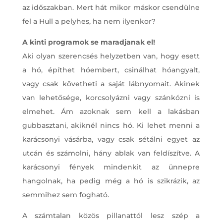
az időszakban. Mert hát mikor máskor csendülne
fel a Hull a pelyhes, ha nem ilyenkor?
A kinti programok se maradjanak el!
Aki olyan szerencsés helyzetben van, hogy esett
a hó, építhet hóembert, csinálhat hóangyalt,
vagy csak követheti a saját lábnyomait. Akinek
van lehetősége, korcsolyázni vagy szánkózni is
elmehet. Ám azoknak sem kell a lakásban
gubbasztani, akiknél nincs hó. Ki lehet menni a
karácsonyi vásárba, vagy csak sétálni egyet az
utcán és számolni, hány ablak van feldíszítve. A
karácsonyi fények mindenkit az ünnepre
hangolnak, ha pedig még a hó is szikrázik, az
semmihez sem fogható.
A számtalan közös pillanattól lesz szép a