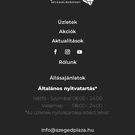
Üzletek
Akciók
Aktualitások
Rólunk
Állásajánlatok
Általános nyitvatartás*
Hétfő - Szombat
08:00 - 24:00
Vasárnap
08:00 - 24:00
*Az üzletek nyitvatartása eltérő lehet.
info@szegedplaza.hu