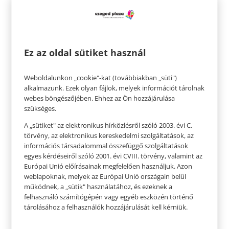
Nem csak enni! A kihűlt kukoricából remek füzér
fűzhető, ami aztán díszítheti a fát, de a lakást is.
Az olyan karácsonyi dekorációk elkészítése, amik
mutatósak, tökéletesek a szép ünnepi emlékek
Ez az oldal sütiket használ
létrehozásához. Egy ünnepi pattogatott
kukoricafüzér elkészítéséhez nem kell más, mint
Weboldalunkon „cookie"-kat (továbbiakban „süti")
alkalmazunk. Ezek olyan fájlok, melyek információt tárolnak
egy madzag, egy tű, valamint friss pattogatott
webes böngészőjében. Ehhez az Ön hozzájárulása
kukorica és esetleg valamilyen más bogyó.
szükséges.
A „sütiket" az elektronikus hírközlésről szóló 2003. évi C.
A pattogatott kukoricán túl, fenyőtobozból is
törvény, az elektronikus kereskedelmi szolgáltatások, az
remek dekoráció készülhet. Egy délutáni séta
információs társadalommal összefüggő szolgáltatások
alkalmával gyűjtsetek néhány szép darabot, és
egyes kérdéseiről szóló 2001. évi CVIII. törvény, valamint az
Európai Unió előírásainak megfelelően használjuk. Azon
indulhat a kreatívkodás.
weblapoknak, melyek az Európai Unió országain belül
működnek, a „sütik" használatához, és ezeknek a
felhasználó számítógépén vagy egyéb eszközén történő
tárolásához a felhasználók hozzájárulását kell kérniük.