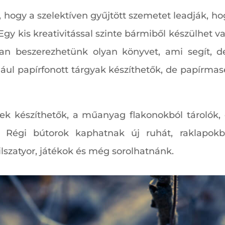
 hogy a szelektíven gyűjtött szemetet leadják, ho
 Egy kis kreativitással szinte bármiből készülhet v
n beszerezhetünk olyan könyvet, ami segít, de
ául papírfonott tárgyak készíthetők, de papírmas
rek készíthetők, a műanyag flakonokból tárolók
. Régi bútorok kaphatnak új ruhát, raklapokbó
lszatyor, játékok és még sorolhatnánk.