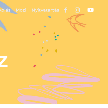
kolás
Mozi
Nyitvatartás
Z