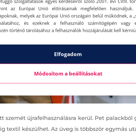
függő szolgáltatások egyes kérdéseiről szóló 2001. évi CVIII. tö
mint az Európai Unió előírásainak megfelelően használjuk.
apoknak, melyek az Európai Unió országain belül működnek, a „s
nálatához, és ezeknek a felhasználó számítógépén vagy 
zén történő tárolásához a felhasználók hozzájárulását kell kérniü
Elfogadom
Módosítom a beállításokat
ott szemét újrafelhasználásra kerül. Pet palackból
ig textil készülhet. Az üveg is többször egymás ut