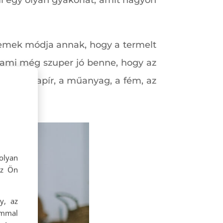
l egy olyan gyakorlat, amit nagyon
 Remek módja annak, hogy a termelt
 ami még szuper jó benne, hogy az
dául a papír, a műanyag, a fém, az
tet.
olyan
az Ön
y, az
ommal