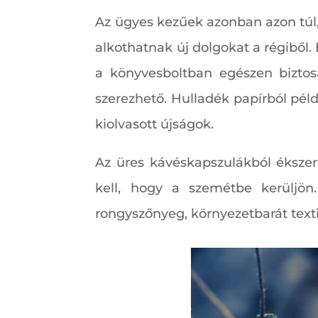
Az ügyes kezűek azonban azon túl,
alkothatnak új dolgokat a régiből.
a könyvesboltban egészen biztosa
szerezhető. Hulladék papírból péld
kiolvasott újságok.
Az üres kávéskapszulákból éksze
kell, hogy a szemétbe kerüljön
rongyszőnyeg, környezetbarát texti