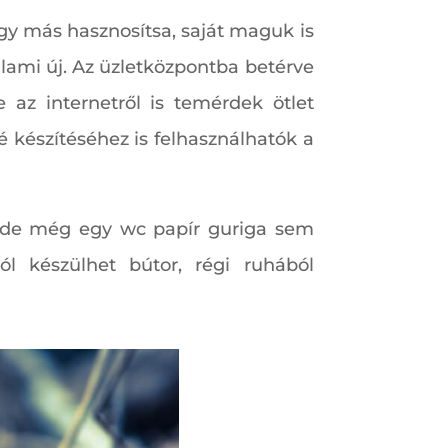
gy más hasznosítsa, saját maguk is
alami új. Az üzletközpontba betérve
 az internetről is temérdek ötlet
é készítéséhez is felhasználhatók a
, de még egy wc papír guriga sem
l készülhet bútor, régi ruhából