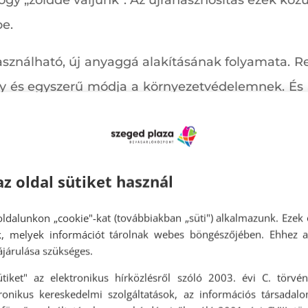
y „zölddé váljunk”. Az újrahasznosítás ezek közü
e.
használható, új anyaggá alakításának folyamata.
ony és egyszerű módja a környezetvédelemnek. És
legkisebbek is bevonhatók. Újrahasznosítható pél
hetünk otthon, hogy szelektíven gyűjtjük a szeme
az oldal sütiket használ
ldalunkon „cookie"-kat (továbbiakban „süti") alkalmazunk. Ezek 
ok, melyek információt tárolnak webes böngészőjében. Ehhez 
járulása szükséges.
ütiket" az elektronikus hírközlésről szóló 2003. évi C. törvén
tronikus kereskedelmi szolgáltatások, az információs társadal