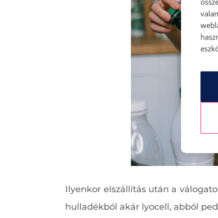
össze
vala
webl
hasz
eszkö
Ilyenkor elszállítás után a válogat
hulladékból akár lyocell, abból ped