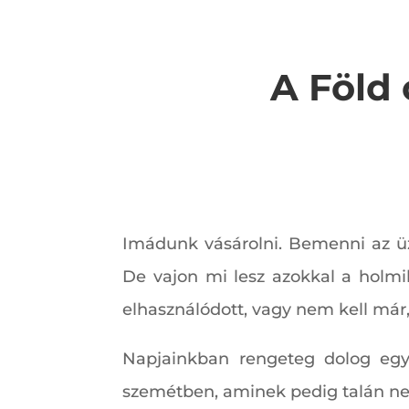
A Föld
Imádunk vásárolni. Bemenni az üz
De vajon mi lesz azokkal a holmi
elhasználódott, vagy nem kell már
Napjainkban rengeteg dolog egys
szemétben, aminek pedig talán nem