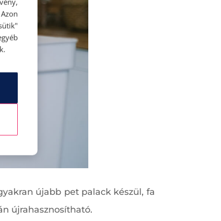
rvény,
 Azon
ütik"
egyéb
k.
 gyakran újabb pet palack készül, fa
án újrahasznosítható.