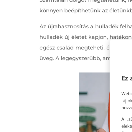
Számtalan dolgot megtehetünk, hog
könnyen beépíthetünk az életünkb
Az újrahasznosítás a hulladék fel
hulladék új életet kapjon, haték
egész család megteheti, és már a 
üveg. A legegyszerűbb, amit megte
Ez 
Webo
fájl
hozzá
A „s
elek