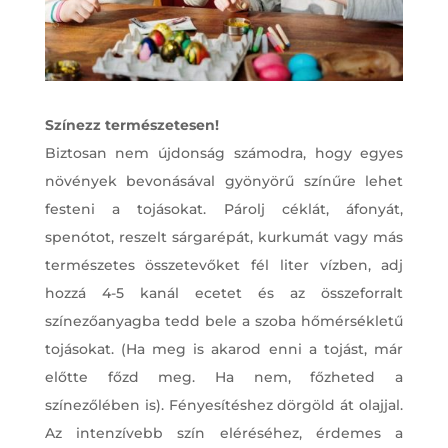
Színezz természetesen!
Biztosan nem újdonság számodra, hogy egyes
növények bevonásával gyönyörű színűre lehet
festeni a tojásokat. Párolj céklát, áfonyát,
spenótot, reszelt sárgarépát, kurkumát vagy más
természetes összetevőket fél liter vízben, adj
hozzá 4-5 kanál ecetet és az összeforralt
színezőanyagba tedd bele a szoba hőmérsékletű
tojásokat. (Ha meg is akarod enni a tojást, már
előtte főzd meg. Ha nem, főzheted a
színezőlében is). Fényesítéshez dörgöld át olajjal.
Az intenzívebb szín eléréséhez, érdemes a