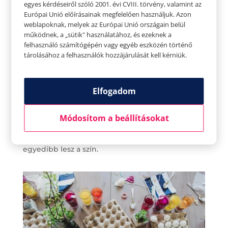
egyes kérdéseiről szóló 2001. évi CVIII. törvény, valamint az
eceted és szódabikarbónád? Ha igen, akkor
Európai Unió előírásainak megfelelően használjuk. Azon
máris nekifoghatsz a festésnek. Gyerekek is
weblapoknak, melyek az Európai Unió országain belül
működnek, a „sütik" használatához, és ezeknek a
élvezni fogják, mivel az ecet és a szódabikarbóna
felhasználó számítógépén vagy egyéb eszközén történő
reakciója roppant látványos. Nem kell semmi
tárolásához a felhasználók hozzájárulását kell kérniük.
mást tenned, mint az ételfestéket összekeverni
néhány zacskó sütőporral vagy
Elfogadom
szódabikarbónával és egy kanál vízzel, majd ezzel
a masszával bekenni a tojást. Öntsd le egy kis
Módosítom a beállításokat
ecettel pár perc után, és máris kitör a vulkán!
Egy tojásra többféle színt is kenhetsz, úgy még
egyedibb lesz a szín.