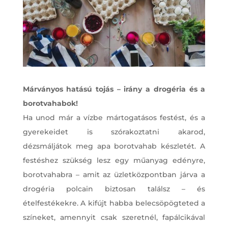
Márványos hatású tojás – irány a drogéria és a
borotvahabok!
Ha unod már a vízbe mártogatásos festést, és a
gyerekeidet is szórakoztatni akarod,
dézsmáljátok meg apa borotvahab készletét. A
festéshez szükség lesz egy műanyag edényre,
borotvahabra – amit az üzletközpontban járva a
drogéria polcain biztosan találsz – és
ételfestékekre. A kifújt habba belecsöpögteted a
színeket, amennyit csak szeretnél, fapálcikával