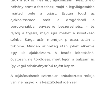
titok a sok szín és egy ajakbalzsam. Készíts elő
néhány színt a festéshez, majd a legvilágosabba
mártsd bele a tojást. Ezután fogd az
ajakbalzsamod, amit a drogériából a
borotvahabbal egyszerre beszerezhetsz – és
rajzolj a tojásra, majd újra mehet a következő
színbe. Sárga után mondjuk pirosba, aztán a
többibe. Minden színréteg után jöhet elkenve
egy kis ajakbalzsam. A festék leitatásánál
óvatosan, ne törölgess, mert lejön a balzsam is.
Így végül szivárványszínű tojást kapsz.
A tojásfestésnek számtalan szórakoztató módja
van, ne hagyd ki a készülődést idén se!