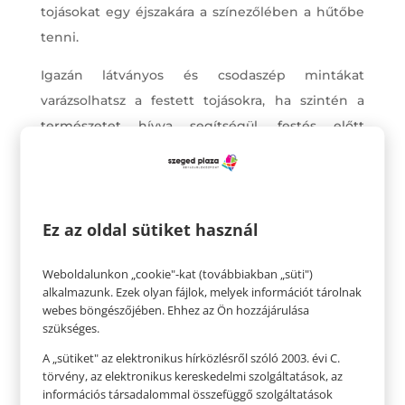
tojásokat egy éjszakára a színezőlében a hűtőbe
tenni.
Igazán látványos és csodaszép mintákat
varázsolhatsz a festett tojásokra, ha szintén a
természetet hívva segítségül, festés előtt
virágokat, leveleket erősítesz a tojás felületére.
Ehhez nem kell más, mint szedni néhány kisebb
virágot, pitypangot, százszorszépet, és ráhelyezni
Ez az oldal sütiket használ
a festetlen tojásra. Rakd harisnyába, vigyázva,
hogy ne mozduljon el, és a tetejénél kösd meg.
Weboldalunkon „cookie"-kat (továbbiakban „süti")
Ezután mehet a tojás a hagymahéj, lilakáposzta
alkalmazunk. Ezek olyan fájlok, melyek információt tárolnak
levelek vagy egyéb természetes anyagok közé
webes böngészőjében. Ehhez az Ön hozzájárulása
szükséges.
főni.
A „sütiket" az elektronikus hírközlésről szóló 2003. évi C.
Szódabikarbónával festett húsvéti tojás:
törvény, az elektronikus kereskedelmi szolgáltatások, az
Irány a kamra, nézz körül! Van ételfestéked,
információs társadalommal összefüggő szolgáltatások