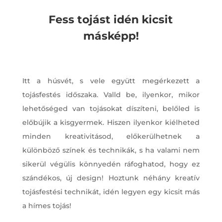
Fess tojást idén kicsit
másképp!
Itt a húsvét, s vele együtt megérkezett a
tojásfestés időszaka. Valld be, ilyenkor, mikor
lehetőséged van tojásokat díszíteni, belőled is
előbújik a kisgyermek. Hiszen ilyenkor kiélheted
minden kreativitásod, előkerülhetnek a
különböző színek és technikák, s ha valami nem
sikerül végülis könnyedén ráfoghatod, hogy ez
szándékos, új design! Hoztunk néhány kreatív
tojásfestési technikát, idén legyen egy kicsit más
a hímes tojás!