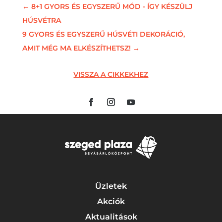
←
8+1 GYORS ÉS EGYSZERŰ MÓD - ÍGY KÉSZÜLJ
HÚSVÉTRA
9 GYORS ÉS EGYSZERŰ HÚSVÉTI DEKORÁCIÓ,
AMIT MÉG MA ELKÉSZÍTHETSZ!
→
VISSZA A CIKKEKHEZ
Üzletek
Akciók
Aktualitások