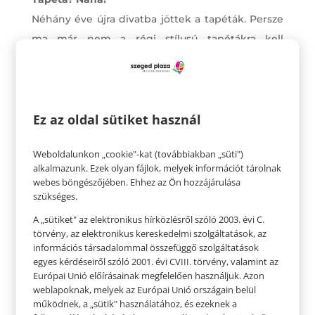
Néhány éve újra divatba jöttek a tapéták. Persze
ma már nem a régi stílusú tapétákra kell
gondolni. Kaphatók fantasztikus design tapéták,
amikkel a falfelületek kiemelését szuperül meg
lehet oldani, és ezzel a hangulata is azonnal
Ez az oldal sütiket használ
teljesen más lesz a lakásnak. Fotótapétával igazi
mesevilágot varázsolhatunk a gyerekszobába is.
Weboldalunkon „cookie"-kat (továbbiakban „süti")
alkalmazunk. Ezek olyan fájlok, melyek információt tárolnak
webes böngészőjében. Ehhez az Ön hozzájárulása
szükséges.
A „sütiket" az elektronikus hírközlésről szóló 2003. évi C.
törvény, az elektronikus kereskedelmi szolgáltatások, az
információs társadalommal összefüggő szolgáltatások
egyes kérdéseiről szóló 2001. évi CVIII. törvény, valamint az
Európai Unió előírásainak megfelelően használjuk. Azon
weblapoknak, melyek az Európai Unió országain belül
működnek, a „sütik" használatához, és ezeknek a