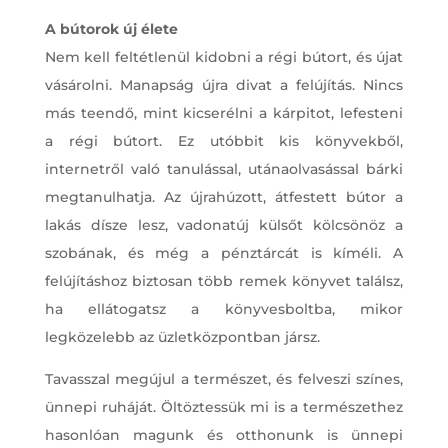
A bútorok új élete
Nem kell feltétlenül kidobni a régi bútort, és újat
vásárolni. Manapság újra divat a felújítás. Nincs
más teendő, mint kicserélni a kárpitot, lefesteni
a régi bútort. Ez utóbbit kis könyvekből,
internetről való tanulással, utánaolvasással bárki
megtanulhatja. Az újrahúzott, átfestett bútor a
lakás dísze lesz, vadonatúj külsőt kölcsönöz a
szobának, és még a pénztárcát is kíméli. A
felújításhoz biztosan több remek könyvet találsz,
ha ellátogatsz a könyvesboltba, mikor
legközelebb az üzletközpontban jársz.
Tavasszal megújul a természet, és felveszi színes,
ünnepi ruháját. Öltöztessük mi is a természethez
hasonlóan magunk és otthonunk is ünnepi