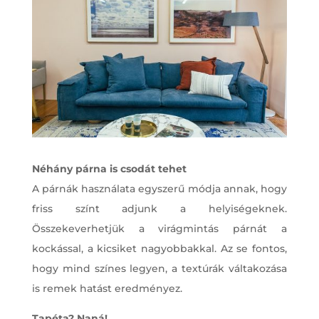
Néhány párna is csodát tehet
A párnák használata egyszerű módja annak, hogy
friss színt adjunk a helyiségeknek.
Összekeverhetjük a virágmintás párnát a
kockással, a kicsiket nagyobbakkal. Az se fontos,
hogy mind színes legyen, a textúrák váltakozása
is remek hatást eredményez.
Tapéta? Naná!