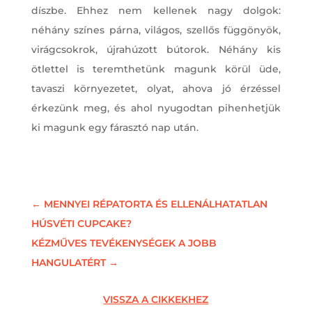
díszbe. Ehhez nem kellenek nagy dolgok:
néhány színes párna, világos, szellős függönyök,
virágcsokrok, újrahúzott bútorok. Néhány kis
ötlettel is teremthetünk magunk körül üde,
tavaszi környezetet, olyat, ahova jó érzéssel
érkezünk meg, és ahol nyugodtan pihenhetjük
ki magunk egy fárasztó nap után.
←
MENNYEI RÉPATORTA ÉS ELLENÁLHATATLAN
HÚSVÉTI CUPCAKE?
KÉZMŰVES TEVÉKENYSÉGEK A JOBB
HANGULATÉRT
→
VISSZA A CIKKEKHEZ