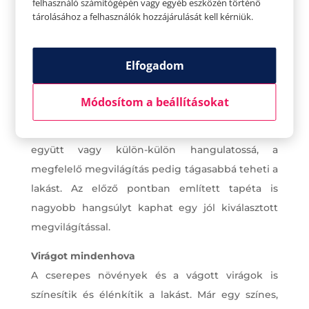
felhasználó számítógépén vagy egyéb eszközén történő
tárolásához a felhasználók hozzájárulását kell kérniük.
Világosítsunk a lakáson világítással
Elfogadom
A világítás segíthet a szoba hangulatának
megteremtésében. Legyenek világosak a sötét
Módosítom a beállításokat
sarkok, használjunk többféle fényt. Meleg
kislámpa, ragyogó csillár vagy a led fénye, mind
együtt vagy külön-külön hangulatossá, a
megfelelő megvilágítás pedig tágasabbá teheti a
lakást. Az előző pontban említett tapéta is
nagyobb hangsúlyt kaphat egy jól kiválasztott
megvilágítással.
Virágot mindenhova
A cserepes növények és a vágott virágok is
színesítik és élénkítik a lakást. Már egy színes,