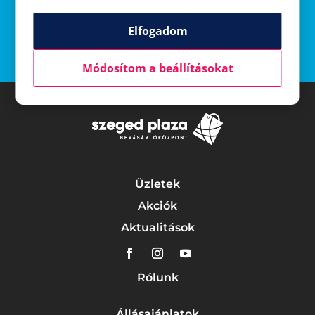
kapcsolatot a nyereményátvétel részleteveivel
kapcsolatban.
Elfogadom
Módosítom a beállításokat
Üzletek
Akciók
Aktualitások
Rólunk
Állásajánlatok