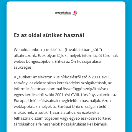
A TCL SMART TV
NYERTESE:
Ez az oldal sütiket használ
Neszt-Lipka Vivien
Weboldalunkon „cookie"-kat (továbbiakban „süti")
alkalmazunk. Ezek olyan fájlok, melyek információt tárolnak
webes böngészőjében. Ehhez az Ön hozzájárulása
szükséges.
A „sütiket" az elektronikus hírközlésről szóló 2003. évi C.
törvény, az elektronikus kereskedelmi szolgáltatások, az
információs társadalommal összefüggő szolgáltatások
egyes kérdéseiről szóló 2001. évi CVIII. törvény, valamint az
Európai Unió előírásainak megfelelően használjuk. Azon
weblapoknak, melyek az Európai Unió országain belül
működnek, a „sütik" használatához, és ezeknek a
felhasználó számítógépén vagy egyéb eszközén történő
tárolásához a felhasználók hozzájárulását kell kérniük.
A szerencsés nyertesekkel e-mailben vesszük fel a