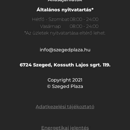
Általános nyitvatartás*
Hétfő - Szombat
08:00 - 24:00
Vasárnap
08:00 - 24:00
*Az üzletek nyitvatartása eltérő lehet.
info@szegedplaza.hu
6724 Szeged, Kossuth Lajos sgrt. 119.
Copyright 2021
© Szeged Plaza
Adatkezelési tájékoztató
Energetikai jelentés