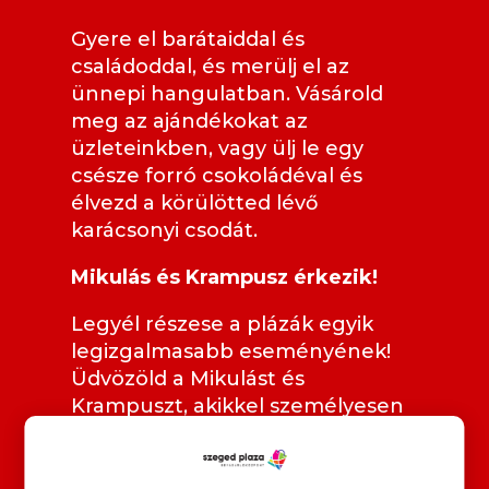
Gyere el barátaiddal és
családoddal, és merülj el az
ünnepi hangulatban. Vásárold
meg az ajándékokat az
üzleteinkben, vagy ülj le egy
csésze forró csokoládéval és
élvezd a körülötted lévő
karácsonyi csodát.
Mikulás és Krampusz érkezik!
Legyél részese a plázák egyik
legizgalmasabb eseményének!
Üdvözöld a Mikulást és
Krampuszt, akikkel személyesen
találkozhattok! Ne hagyd ki ezt a
családi élményt!