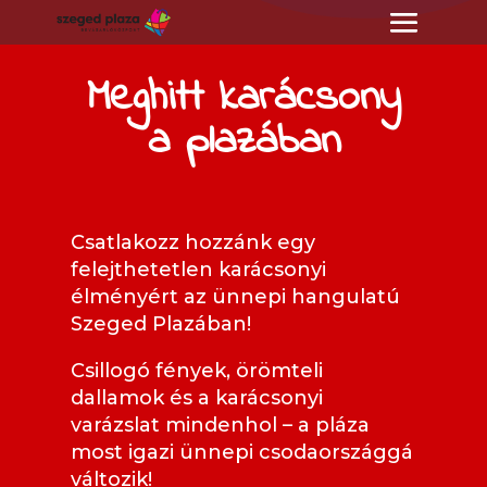
Meghitt karácsony
a plazában
Csatlakozz hozzánk egy
felejthetetlen karácsonyi
élményért az ünnepi hangulatú
Szeged Plazában!
Csillogó fények, örömteli
dallamok és a karácsonyi
varázslat mindenhol – a pláza
most igazi ünnepi csodaországgá
változik!