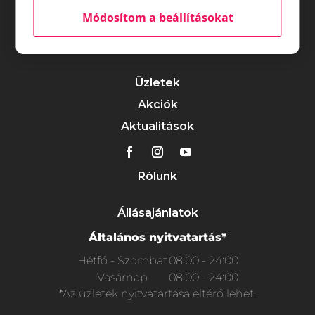
Módosítom a beállításokat
Üzletek
Akciók
Aktualitások
Rólunk
Állásajánlatok
Általános nyitvatartás*
Hétfő - Szombat
08:00 - 24:00
Vasárnap
08:00 - 24:00
*Az üzletek nyitvatartása eltérő lehet.