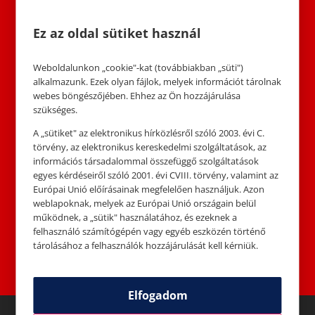
Gyere el és ünnepelj velünk! Írd
be az eseményt a naptáradba, és
Ez az oldal sütiket használ
oszd meg a barátaiddal, hogy
mindenki részt vegyen az ünnepi
Weboldalunkon „cookie"-kat (továbbiakban „süti")
varázslatban!
alkalmazunk. Ezek olyan fájlok, melyek információt tárolnak
webes böngészőjében. Ehhez az Ön hozzájárulása
szükséges.
A „sütiket" az elektronikus hírközlésről szóló 2003. évi C.
törvény, az elektronikus kereskedelmi szolgáltatások, az
Helyszín: Szeged Plaza, 6724
információs társadalommal összefüggő szolgáltatások
Szeged, Kossuth Lajos sgrt.
egyes kérdéseiről szóló 2001. évi CVIII. törvény, valamint az
119.
Európai Unió előírásainak megfelelően használjuk. Azon
weblapoknak, melyek az Európai Unió országain belül
Időpont: 2023.12.16. (szombat)
működnek, a „sütik" használatához, és ezeknek a
11.00-13.00
felhasználó számítógépén vagy egyéb eszközén történő
tárolásához a felhasználók hozzájárulását kell kérniük.
Elfogadom