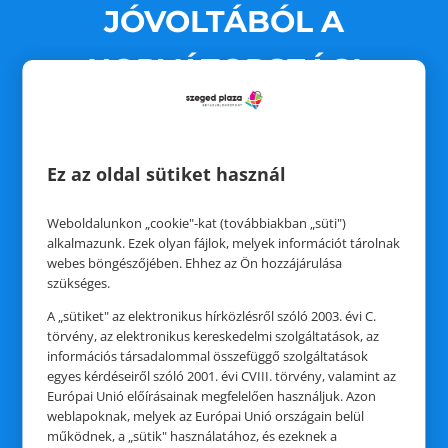
JÓVOLTÁBÓL A
HORVÁTORSZÁGI
UTAZÁS NYERTESE:
Ez az oldal sütiket használ
AZ ELEKTROMOS ROLLER
Weboldalunkon „cookie"-kat (továbbiakban „süti")
NYERTESE:
alkalmazunk. Ezek olyan fájlok, melyek információt tárolnak
webes böngészőjében. Ehhez az Ön hozzájárulása
szükséges.
A „sütiket" az elektronikus hírközlésről szóló 2003. évi C.
törvény, az elektronikus kereskedelmi szolgáltatások, az
Tóth Attila
információs társadalommal összefüggő szolgáltatások
egyes kérdéseiről szóló 2001. évi CVIII. törvény, valamint az
Európai Unió előírásainak megfelelően használjuk. Azon
weblapoknak, melyek az Európai Unió országain belül
működnek, a „sütik" használatához, és ezeknek a