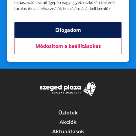
Guba Zoltán
felhasználó számítógépén vagy egyéb eszközén történő
tárolásához a felhasználók hozzájárulását kell kérniük.
A szerencsés nyertesekkel e-mailben vesszük fel a
Elfogadom
kapcsolatot a nyereményátvétel részleteveivel
kapcsolatban.
Módosítom a beállításokat
Üzletek
Akciók
Aktualitások