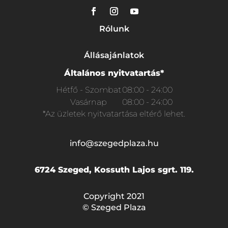
Rólunk
Állásajánlatok
Általános nyitvatartás*
Hétfő - Szombat
08:00 - 24:00
Vasárnap
08:00 - 24:00
*Az üzletek nyitvatartása eltérő lehet.
info@szegedplaza.hu
6724 Szeged, Kossuth Lajos sgrt. 119.
Copyright 2021
© Szeged Plaza