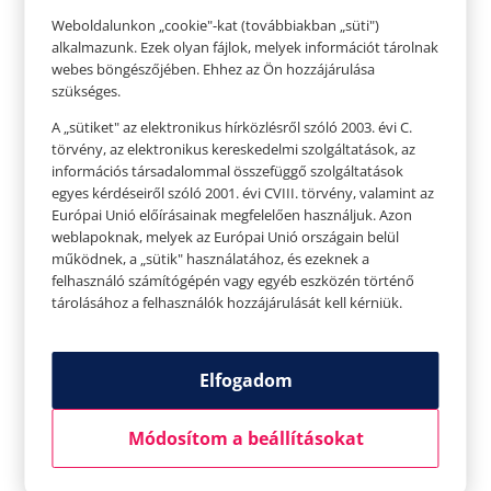
Weboldalunkon „cookie"-kat (továbbiakban „süti")
alkalmazunk. Ezek olyan fájlok, melyek információt tárolnak
webes böngészőjében. Ehhez az Ön hozzájárulása
szükséges.
A „sütiket" az elektronikus hírközlésről szóló 2003. évi C.
törvény, az elektronikus kereskedelmi szolgáltatások, az
információs társadalommal összefüggő szolgáltatások
egyes kérdéseiről szóló 2001. évi CVIII. törvény, valamint az
Európai Unió előírásainak megfelelően használjuk. Azon
weblapoknak, melyek az Európai Unió országain belül
működnek, a „sütik" használatához, és ezeknek a
Nem megfelelő árnyalat használata
felhasználó számítógépén vagy egyéb eszközén történő
Nyáron mindannyian barnulunk egy kicsit, így a
tárolásához a felhasználók hozzájárulását kell kérniük.
télen, világos bőrhöz használt alapozók és
korrektorok biztosan nem lesznek megfelelőek.
Elfogadom
Ha te is barnultál, legjobb ha sötétebb
árnyalatúra cseréled a kedvenc sminkcuccaid.
Módosítom a beállításokat
Látogass el a drogériába és keress olyan alapozót,
ami megfelelő a nyári bőröd színéhez.