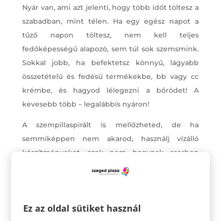
Nyár van, ami azt jelenti, hogy több időt töltesz a
szabadban, mint télen. Ha egy egész napot a
tűző napon töltesz, nem kell teljes
fedőképességű alapozó, sem túl sok szemsmink.
Sokkal jobb, ha befektetsz könnyű, lágyabb
összetételű és fedésű termékekbe, bb vagy cc
krémbe, és hagyod lélegezni a bőrödet! A
kevesebb több – legalábbis nyáron!
A szempillaspirált is mellőzheted, de ha
semmiképpen nem akarod, használj vízálló
készítményeket, azok nem hagynak cserben
úszás közben sem, és az izzadás sem tesz kárt
bennük.
Ez az oldal sütiket használ