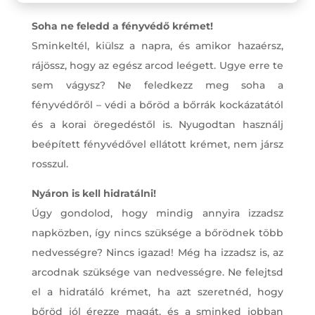
Soha ne feledd a fényvédő krémet!
Sminkeltél, kiülsz a napra, és amikor hazaérsz,
rájössz, hogy az egész arcod leégett. Ugye erre te
sem vágysz? Ne feledkezz meg soha a
fényvédőről – védi a bőröd a bőrrák kockázatától
és a korai öregedéstől is. Nyugodtan használj
beépített fényvédővel ellátott krémet, nem jársz
rosszul.
Nyáron is kell hidratálni!
Úgy gondolod, hogy mindig annyira izzadsz
napközben, így nincs szüksége a bőrödnek több
nedvességre? Nincs igazad! Még ha izzadsz is, az
arcodnak szüksége van nedvességre. Ne felejtsd
el a hidratáló krémet, ha azt szeretnéd, hogy
bőröd jól érezze magát, és a sminked jobban