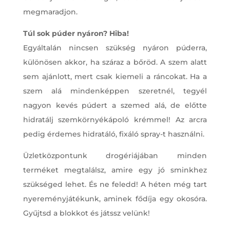
megmaradjon.
Túl sok púder nyáron? Hiba!
Egyáltalán nincsen szükség nyáron púderra,
különösen akkor, ha száraz a bőröd. A szem alatt
sem ajánlott, mert csak kiemeli a ráncokat. Ha a
szem alá mindenképpen szeretnél, tegyél
nagyon kevés púdert a szemed alá, de előtte
hidratálj szemkörnyékápoló krémmel! Az arcra
pedig érdemes hidratáló, fixáló spray-t használni.
Üzletközpontunk drogériájában minden
terméket megtalálsz, amire egy jó sminkhez
szükséged lehet. És ne feledd! A héten még tart
nyereményjátékunk, aminek fődíja egy okosóra.
Gyűjtsd a blokkot és játssz velünk!