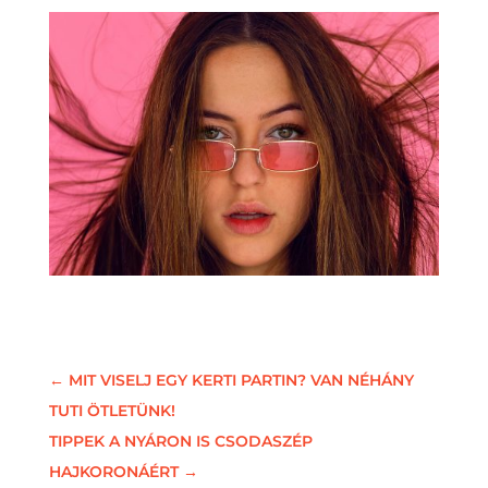
←
MIT VISELJ EGY KERTI PARTIN? VAN NÉHÁNY
TUTI ÖTLETÜNK!
TIPPEK A NYÁRON IS CSODASZÉP
HAJKORONÁÉRT
→