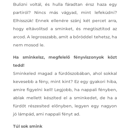
Bulizni voltál, és hulla fáradtan érsz haza egy
partiról? Nincs más vágyad, mint lefeküdni?
Elhisszük! Ennek ellenére szánj két percet arra,
hogy eltávolítsd a sminket, és megtisztítod az
arcod. A legrosszabb, amit a bőröddel tehetsz, ha
nem mosod le.
Ha sminkelsz, megfelelő fényviszonyok közt
tedd!
Sminkeled magad a fürdőszobában, ahol sokkal
kevesebb a fény, mint kint? Ez egy gyakori hiba,
amire figyelni kell! Legjobb, ha nappali fényben,
ablak mellett készíted el a sminkedet, de ha a
fürdőt részesíted előnyben, legyen egy nagyon
jó lámpád, ami nappali fényt ad.
Túl sok smink