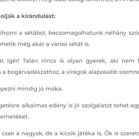
olják a kirándulást:
kihozni a sétából, becsomagolhatunk néhány szór
hetik még akár a városi sétát is.
t ígér! Talán nincs is olyan gyerek, aki nem f
es a bogárvadászathoz, a virágok alaposabb szemr
enyezni mindig jó móka.
tésre alkalmas edény is jó szolgálatot tehet egy
semetéket.
sak a nagyok, de a kicsik játéka is. Ők is szere