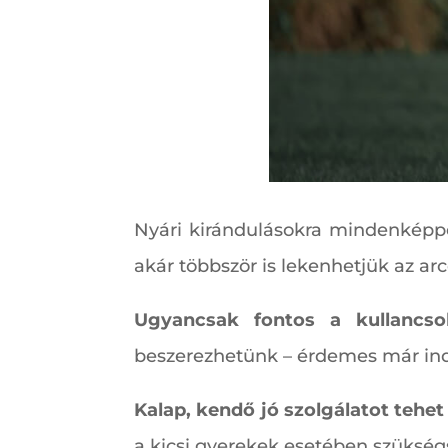
Nyári kirándulásokra mindenkép
akár többször is lekenhetjük az arc
Ugyancsak fontos a kullancso
beszerezhetünk – érdemes már indu
Kalap, kendő jó szolgálatot tehet 
a kicsi gyerekek esetében szükség