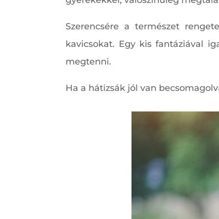
gyerekekkel, valószínűleg megtal
Szerencsére a természet rengeteg 
kavicsokat. Egy kis fantáziával 
megtenni.
Ha a hátizsák jól van becsomagol