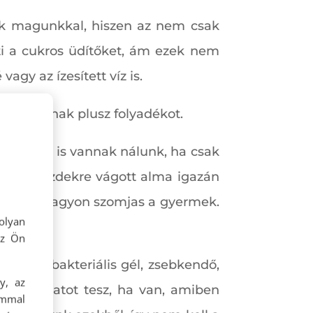
nk magunkkal, hiszen az nem csak
eti a cukros üdítőket, ám ezek nem
gy az ízesített víz is.
k maguknak plusz folyadékot.
ndvicsek is vannak nálunk, ha csak
vagy gerezdekre vágott alma igazán
nem lesz nagyon szomjas a gyermek.
olyan
az Ön
ny antibakteriális gél, zsebkendő,
y, az
ó szolgálatot tesz, ha van, amiben
ommal