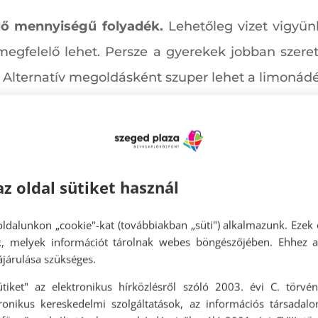
lő mennyiségű folyadék.
Lehetőleg vizet vigyü
s megfelelő lehet. Persze a gyerekek jobban szer
Alternatív megoldásként szuper lehet a limonádé va
nak, kis hátizsákban akár ők maguk is cipelhetne
hat otthon.
Ha hosszú túrára megyünk, jó, ha sze
 kis ropi, snack, aszalt gyümölcs, gabonaszelet, 
az oldal sütiket használ
kusabb, ha olyan dolgokat szedünk össze, amiktől 
ldalunkon „cookie"-kat (továbbiakban „süti") alkalmazunk. Ezek 
bb maradjanak otthon.
ok, melyek információt tárolnak webes böngészőjében. Ehhez 
járulása szükséges.
s kerüljenek a zsákba.
Nedves törlőkendő, folyéko
ütiket" az elektronikus hírközlésről szóló 2003. évi C. törvén
előtt és után, esés után, mosdó használatakor j
tronikus kereskedelmi szolgáltatások, az információs társadal