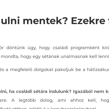
ulni mentek? Ezekre f
zör döntünk úgy, hogy családi programként ki
Ki mondta, hogy egy sétának unalmasnak kell lenn
 és a megfelelő dolgokat pakoljuk be a hátizsák
i, ha családi sétára indulunk? Igazából nem k
ésre. A legtöbb dolog, ami ahhoz kell, ho