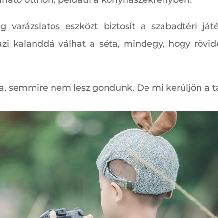
álható otthon, például a konyhaszekrényben!
varázslatos eszközt biztosít a szabadtéri játék
igazi kalanddá válhat a séta, mindegy, hogy röv
va, semmire nem lesz gondunk. De mi kerüljön a 