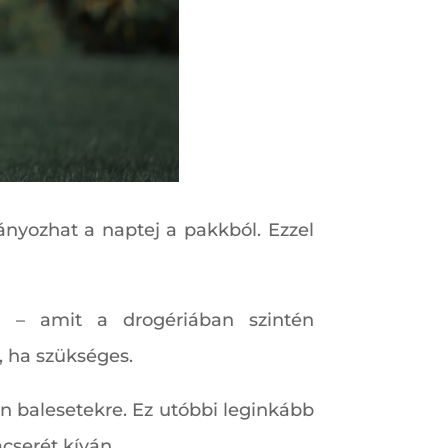
ányozhat a naptej a pakkból. Ezzel
al – amit a drogériában szintén
, ha szükséges.
lan balesetekre. Ez utóbbi leginkább
cserét kíván.