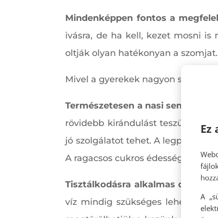
Mindenképpen fontos a megfele
ivásra, de ha kell, kezet mosni i
oltják olyan hatékonyan a szomjat. 
Mivel a gyerekek nagyon sokat isz
Természetesen a nasi sem marad
rövidebb kirándulást teszünk, egy
Ez 
jó szolgálatot tehet. A legprakti
Webo
A ragacsos cukros édességek inká
fájl
hozzá
Tisztálkodásra alkalmas dolgok i
A „s
víz mindig szükséges lehet. Evés 
elek