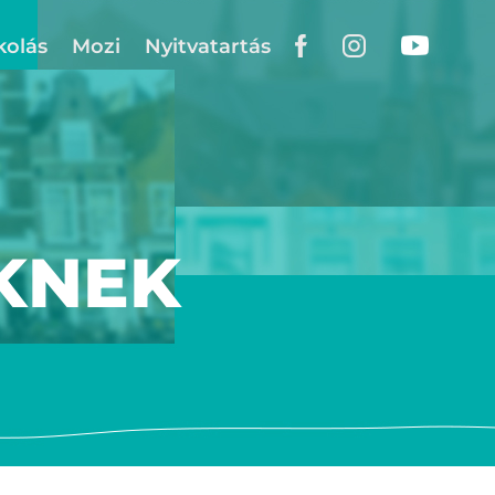
kolás
Mozi
Nyitvatartás
KNEK