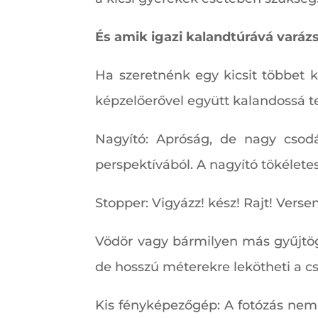
És amik igazi kalandtúrává varázs
Ha szeretnénk egy kicsit többet 
képzelőerővel együtt kalandossá te
Nagyító: Apróság, de nagy csodá
perspektívából. A nagyító tökélet
Stopper: Vigyázz! kész! Rajt! Vers
Vödör vagy bármilyen más gyűjtöge
de hosszú méterekre lekötheti a c
Kis fényképezőgép: A fotózás nem c