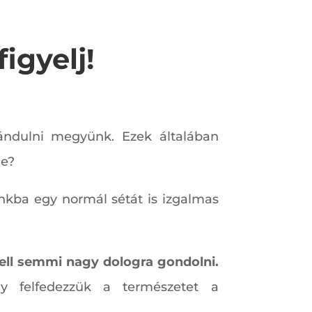
igyelj!
rándulni megyünk. Ezek általában
ie?
unkba egy normál sétát is izgalmas
ell semmi nagy dologra gondolni.
gy felfedezzük a természetet a