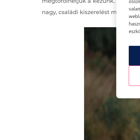
megtörölhetjük a kezünk. Az üzlet
össze
vala
nagy, családi kiszerelést magunkk
webl
hasz
eszkö