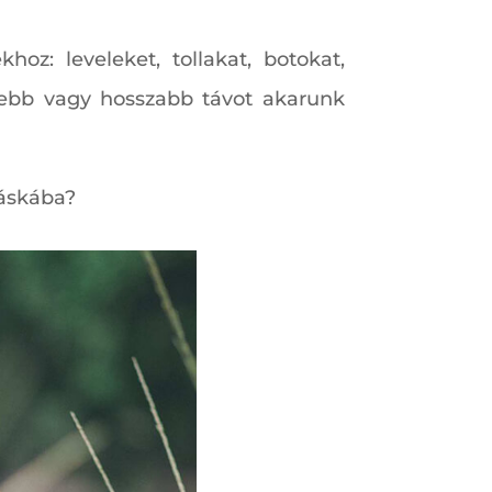
hoz: leveleket, tollakat, botokat,
idebb vagy hosszabb távot akarunk
táskába?