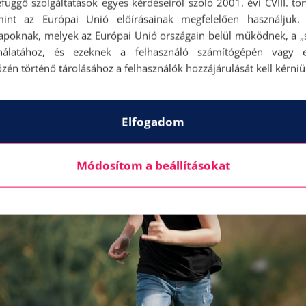
központ drogériájában praktikus mini csomagokat i
függő szolgáltatások egyes kérdéseiről szóló 2001. évi CVIII. tö
mint az Európai Unió előírásainak megfelelően használjuk.
al vinnünk.
apoknak, melyek az Európai Unió országain belül működnek, a „s
nálatához, és ezeknek a felhasználó számítógépén vagy 
zén történő tárolásához a felhasználók hozzájárulását kell kérniü
Elfogadom
Módosítom a beállításokat