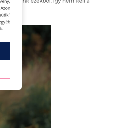
s találunk ezekből, így nem kell a
rvény,
 Azon
ütik"
egyéb
k.