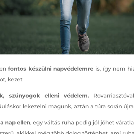
pen
fontos készülni napvédelemre
is, így nem hi
ot, kezet.
k, szúnyogok elleni védelem.
Rovarriasztóv
láskor lekezelni magunk, aztán a túra során újra
a nap ellen
, egy váltás ruha pedig jól jöhet várat
szerű, akikkel még több dolog történhet, ami ruha