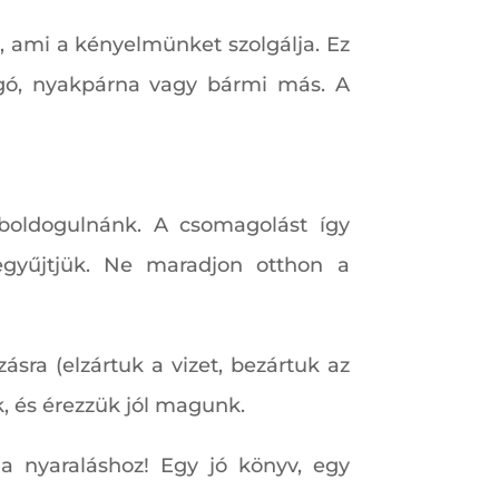
k, ami a kényelmünket szolgálja. Ez
ugó, nyakpárna vagy bármi más. A
oldogulnánk. A csomagolást így
gyűjtjük. Ne maradjon otthon a
sra (elzártuk a vizet, bezártuk az
k, és érezzük jól magunk.
a nyaraláshoz! Egy jó könyv, egy