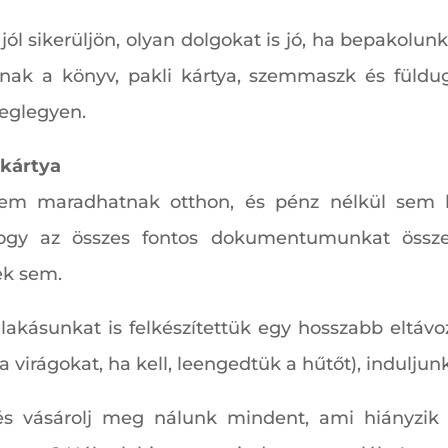
ól sikerüljön, olyan dolgokat is jó, ha bepakolun
ásnak a könyv, pakli kártya, szemmaszk és füld
eglegyen.
kkártya
em maradhatnak otthon, és pénz nélkül sem b
ogy az összes fontos dokumentumunkat össze
vek sem.
ásunkat is felkészítettük egy hosszabb eltávozá
virágokat, ha kell, leengedtük a hűtőt), induljun
és vásárolj meg nálunk mindent, ami hiányzik 