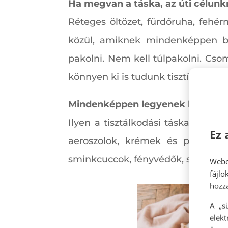
Ha megvan a táska, az úti célun
Réteges öltözet, fürdőruha, fehé
közül, amiknek mindenképpen be
pakolni. Nem kell túlpakolni. Cs
könnyen ki is tudunk tisztítani.
Mindenképpen legyenek kisebb c
Ilyen a tisztálkodási táska, amib
Ez 
aeroszolok, krémek és paszták, 
sminkcuccok, fényvédők, szemüveg
Webo
fájl
hozzá
A „s
elek