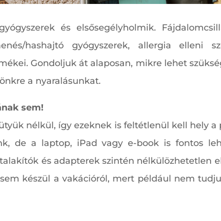
ógyszerek és elsősegélyholmik. Fájdalomcsill
nés/hashajtó gyógyszerek, allergia elleni sz
mékei. Gondoljuk át alaposan, mikre lehet szüksé
tönkre a nyaralásunkat.
ának sem!
k nélkül, így ezeknek is feltétlenül kell hely a 
k, de a laptop, iPad vagy e-book is fontos lehe
alakítók és adapterek szintén nélkülözhetetlen e
sem készül a vakációról, mert például nem tudjuk