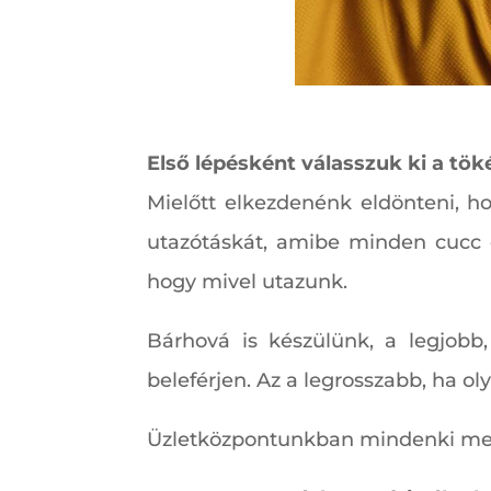
Első lépésként válasszuk ki a tök
Mielőtt elkezdenénk eldönteni, ho
utazótáskát, amibe minden cucc e
hogy mivel utazunk.
Bárhová is készülünk, a legjob
beleférjen. Az a legrosszabb, ha o
Üzletközpontunkban mindenki megt