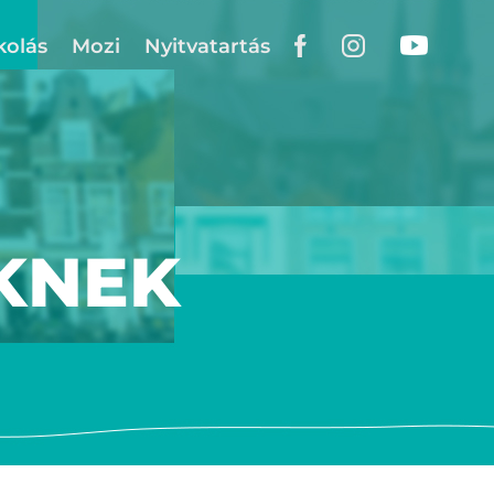
kolás
Mozi
Nyitvatartás
KNEK