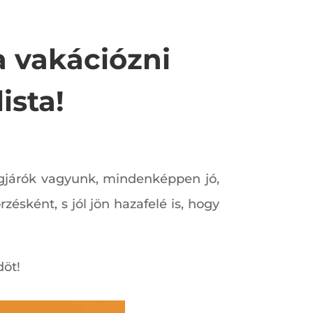
 vakációzni
ista!
ágjárók vagyunk, mindenképpen jó,
ésként, s jól jön hazafelé is, hogy
öt!