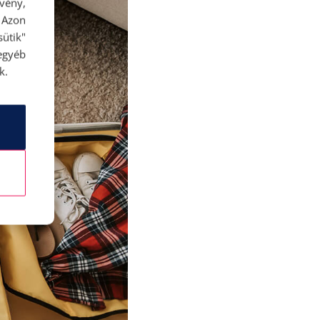
rvény,
 Azon
ütik"
egyéb
k.