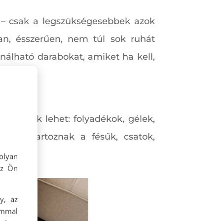
s – csak a legszükségesebbek azok
n, ésszerűen, nem túl sok ruhát
álható darabokat, amiket ha kell,
!
ükségünk lehet: folyadékok, gélek,
n ide tartoznak a fésűk, csatok,
olyan
az Ön
y, az
ommal