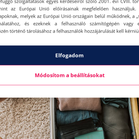
függő szolgáltatások egyes kérdéseiről szóló 2001. évi CVIII. tö
mint az Európai Unió előírásainak megfelelően használjuk.
apoknak, melyek az Európai Unió országain belül működnek, a „s
nálatához, és ezeknek a felhasználó számítógépén vagy 
zén történő tárolásához a felhasználók hozzájárulását kell kérniü
Elfogadom
Módosítom a beállításokat