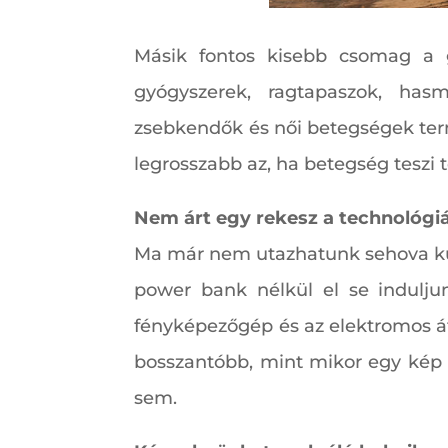
Másik fontos kisebb csomag a gy
gyógyszerek, ragtapaszok, hasme
zsebkendők és női betegségek ter
legrosszabb az, ha betegség teszi 
Nem árt egy rekesz a technológi
Ma már nem utazhatunk sehova kütyü
power bank nélkül el se induljun
fényképezőgép és az elektromos át
bosszantóbb, mint mikor egy kép 
sem.