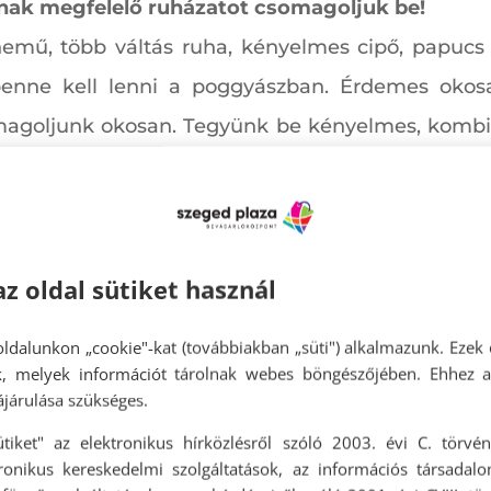
knak megfelelő ruházatot csomagoljuk be!
rnemű, több váltás ruha, kényelmes cipő, papuc
nne kell lenni a poggyászban. Érdemes okosa
omagoljunk okosan. Tegyünk be kényelmes, kombin
somagok a nélkülözhetetlen egyéb dolgainknak
e minden belekerülhet, amire a fürdőszobában sz
az oldal sütiket használ
nedves és száraz wc-papírok. De természetese
ek is.
ldalunkon „cookie"-kat (továbbiakban „süti") alkalmazunk. Ezek 
ok, melyek információt tárolnak webes böngészőjében. Ehhez 
járulása szükséges.
ütiket" az elektronikus hírközlésről szóló 2003. évi C. törvén
tronikus kereskedelmi szolgáltatások, az információs társadal