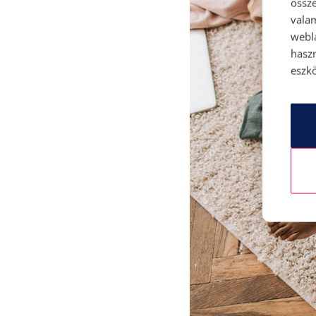
össze
vala
webl
hasz
eszkö