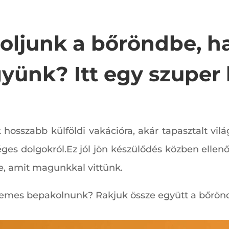
oljunk a bőröndbe, ha
ünk? Itt egy szuper l
hosszabb külföldi vakációra, akár tapasztalt vil
ges dolgokról.Ez jól jön készülődés közben ellenőrz
, amit magunkkal vittünk.
emes bepakolnunk? Rakjuk össze együtt a bőrönd