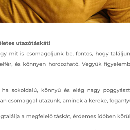
életes utazótáskát!
gy mit is csomagoljunk be, fontos, hogy találju
lfér, és könnyen hordozható. Vegyük figyelembe
b, ha sokoldalú, könnyű és elég nagy poggyász
lyan csomaggal utazunk, aminek a kereke, fogantyú
alálja a megfelelő táskát, érdemes időben körül