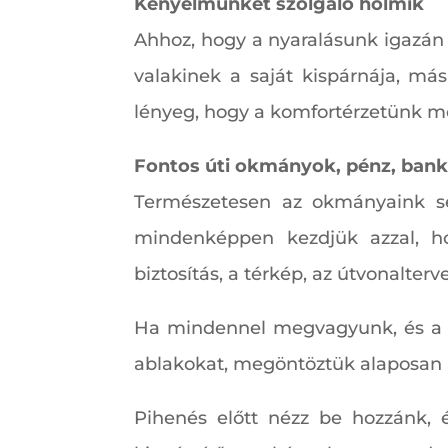
Kényelmünket szolgáló holmik
Ahhoz, hogy a nyaralásunk igazán j
valakinek a saját kispárnája, m
lényeg, hogy a komfortérzetünk m
Fontos úti okmányok, pénz, ban
Természetesen az okmányaink s
mindenképpen kezdjük azzal, h
biztosítás, a térkép, az útvonalter
Ha mindennel megvagyunk, és a lak
ablakokat, megöntöztük alaposan a 
Pihenés előtt nézz be hozzánk, 