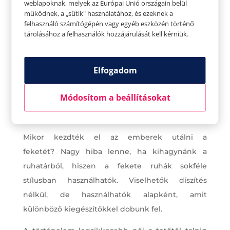
weblapoknak, melyek az Európai Unió országain belül
működnek, a „sütik" használatához, és ezeknek a
felhasználó számítógépén vagy egyéb eszközén történő
tárolásához a felhasználók hozzájárulását kell kérniük.
Elfogadom
Módosítom a beállításokat
Ha teljesen tanácstalanok vagyunk, jöhet a
fekete
Mikor kezdték el az emberek utálni a
feketét? Nagy hiba lenne, ha kihagynánk a
ruhatárból, hiszen a fekete ruhák sokféle
stílusban használhatók. Viselhetők díszítés
nélkül, de használhatók alapként, amit
különböző kiegészítőkkel dobunk fel.