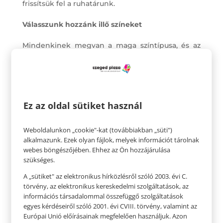
frissítsük fel a ruhatárunk.
Válasszunk hozzánk illő színeket
Mindenkinek megvan a maga színtípusa, és az
ahhoz passzoló színek, amiben tündökölhet, de
igazán stílusosak lehetnek a semleges, tónusos
színek is. Az egy színből összeválogatott szettek
is mindig elegánsak, csodás megjelenést
Ez az oldal sütiket használ
kölcsönöznek. Persze annak sem kell zsákot
húzni magára, aki a merész színekért és
Weboldalunkon „cookie"-kat (továbbiakban „süti")
alkalmazunk. Ezek olyan fájlok, melyek információt tárolnak
mintákért van oda. A stílust az adja, ha szeretjük a
webes böngészőjében. Ehhez az Ön hozzájárulása
ruhát, amit választunk, és tudjuk viselni.
szükséges.
A „sütiket" az elektronikus hírközlésről szóló 2003. évi C.
törvény, az elektronikus kereskedelmi szolgáltatások, az
információs társadalommal összefüggő szolgáltatások
egyes kérdéseiről szóló 2001. évi CVIII. törvény, valamint az
Európai Unió előírásainak megfelelően használjuk. Azon