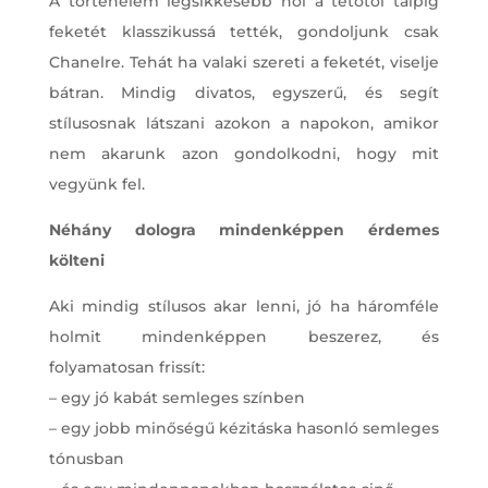
A történelem legsikkesebb női a tetőtől talpig
feketét klasszikussá tették, gondoljunk csak
Chanelre. Tehát ha valaki szereti a feketét, viselje
bátran. Mindig divatos, egyszerű, és segít
stílusosnak látszani azokon a napokon, amikor
nem akarunk azon gondolkodni, hogy mit
vegyünk fel.
Néhány dologra mindenképpen érdemes
költeni
Aki mindig stílusos akar lenni, jó ha háromféle
holmit mindenképpen beszerez, és
folyamatosan frissít:
– egy jó kabát semleges színben
– egy jobb minőségű kézitáska hasonló semleges
tónusban