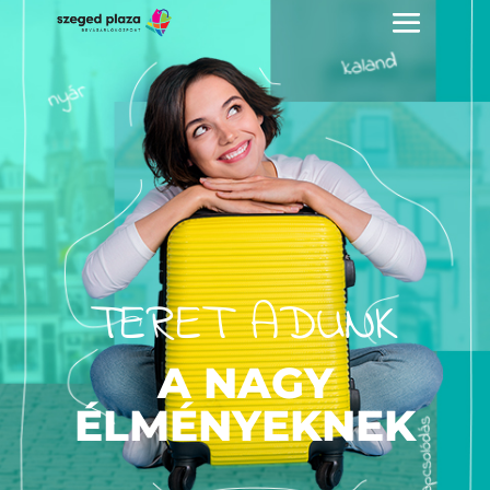
TERET ADUNK
A NAGY
ÉLMÉNYEKNEK