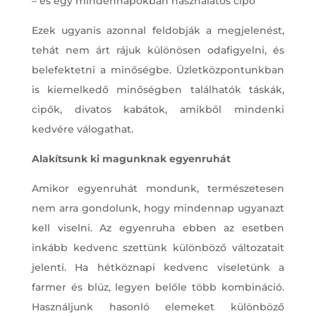
– és egy mindennapokban használatos cipő
Ezek ugyanis azonnal feldobják a megjelenést,
tehát nem árt rájuk különösen odafigyelni, és
belefektetni a minőségbe. Üzletközpontunkban
is kiemelkedő minőségben találhatók táskák,
cipők, divatos kabátok, amikből mindenki
kedvére válogathat.
Alakítsunk ki magunknak egyenruhát
Amikor egyenruhát mondunk, természetesen
nem arra gondolunk, hogy mindennap ugyanazt
kell viselni. Az egyenruha ebben az esetben
inkább kedvenc szettünk különböző változatait
jelenti. Ha hétköznapi kedvenc viseletünk a
farmer és blúz, legyen belőle több kombináció.
Használjunk hasonló elemeket különböző