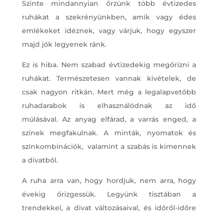
Szinte mindannyian őrzünk több évtizedes
ruhákat a szekrényünkben, amik vagy édes
emlékeket idéznek, vagy várjuk, hogy egyszer
majd jók legyenek ránk.
Ez is hiba. Nem szabad évtizedekig megőrizni a
ruhákat. Természetesen vannak kivételek, de
csak nagyon ritkán. Mert még a legalapvetőbb
ruhadarabok is elhasználódnak az idő
múlásával. Az anyag elfárad, a varrás enged, a
színek megfakulnak. A minták, nyomatok és
színkombinációk, valamint a szabás is kimennek
a divatból.
A ruha arra van, hogy hordjuk, nem arra, hogy
évekig őrizgessük. Legyünk tisztában a
trendekkel, a divat változásaival, és időről-időre