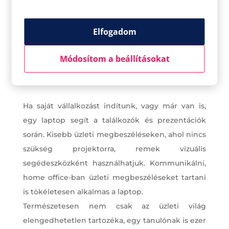
Élvezhető kijelző
Elfogadom
A laptopok kijelzői általában szuper
minőségűek. A színek igazabbnak tűnnek, a
Módosítom a beállításokat
színátmenetek nem „mosódnak el” és éles a kép.
Kiváló munkaeszköz
Ha saját vállalkozást indítunk, vagy már van is,
egy laptop segít a találkozók és prezentációk
során. Kisebb üzleti megbeszéléseken, ahol nincs
szükség projektorra, remek vizuális
segédeszközként használhatjuk. Kommunikálni,
home office-ban üzleti megbeszéléseket tartani
is tökéletesen alkalmas a laptop.
Természetesen nem csak az üzleti világ
elengedhetetlen tartozéka, egy tanulónak is ezer