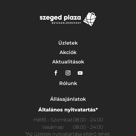
Üzletek
Akciók
Aktualitások
Rólunk
Állásajánlatok
Általános nyitvatartás*
Hétfő - Szombat
08:00 - 24:00
Vasárnap
08:00 - 24:00
*Az üzletek nyitvatartása eltérő lehet.