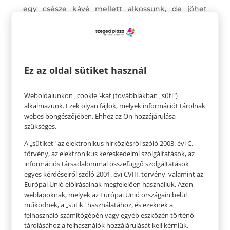
egy csésze kávé mellett alkossunk, de jöhet
velünk a kanapéra is. Olyan dolgokat, amiket
nem tudunk megtenni egy asztali
számítógéppel vagy táblagéppel, telefonnal a kis
mérete miatt, arra a laptop mind képes.
Ez az oldal sütiket használ
Weboldalunkon „cookie"-kat (továbbiakban „süti")
alkalmazunk. Ezek olyan fájlok, melyek információt tárolnak
webes böngészőjében. Ehhez az Ön hozzájárulása
szükséges.
A „sütiket" az elektronikus hírközlésről szóló 2003. évi C.
törvény, az elektronikus kereskedelmi szolgáltatások, az
információs társadalommal összefüggő szolgáltatások
egyes kérdéseiről szóló 2001. évi CVIII. törvény, valamint az
Európai Unió előírásainak megfelelően használjuk. Azon
weblapoknak, melyek az Európai Unió országain belül
működnek, a „sütik" használatához, és ezeknek a
felhasználó számítógépén vagy egyéb eszközén történő
tárolásához a felhasználók hozzájárulását kell kérniük.