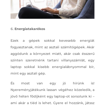
Energiatakarékos
Ezek a gépek sokkal kevesebb energiát
fogyasztanak, mint az asztali számítógépek. Akár
aggódunk a környezet miatt, akár csak ésszerű
szinten szeretnénk tartani villanyszámlát, egy
laptop sokkal kisebb energialábnyommal bír,
mint egy asztali gép.
És most van egy jó hírünk is!
Nyereményjátékunk lassan végéhez közeledik, a
jövő héten fődíjként egy laptop-ot sorsolunk ki –
ami akár a tiéd is lehet. Gyere el hozzánk, játssz