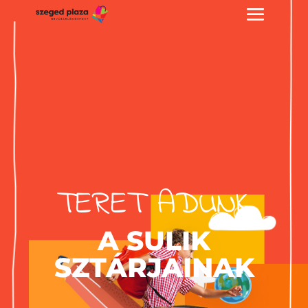
TERET ADUNK
A SULIK
SZTÁRJAINAK