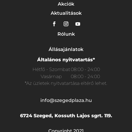
Akciók
Aktualitások
Rólunk
Állásajánlatok
Általános nyitvatartás*
Hétfő - Szombat
08:00 - 24:00
Vasárnap
08:00 - 24:00
*Az üzletek nyitvatartása eltérő lehet.
info@szegedplaza.hu
6724 Szeged, Kossuth Lajos sgrt. 119.
Copyright 2021