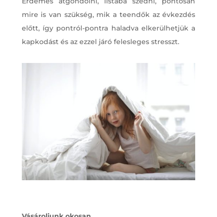
Érdemes átgondolni, listába szedni, pontosan
mire is van szükség, mik a teendők az évkezdés
előtt, így pontról-pontra haladva elkerülhetjük a
kapkodást és az ezzel járó felesleges stresszt.
Vásároljunk okosan