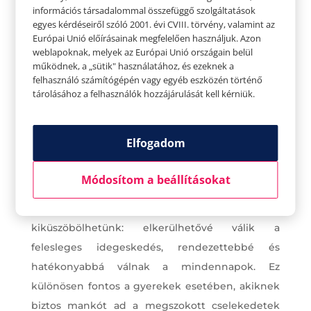
információs társadalommal összefüggő szolgáltatások
egyes kérdéseiről szóló 2001. évi CVIII. törvény, valamint az
Európai Unió előírásainak megfelelően használjuk. Azon
weblapoknak, melyek az Európai Unió országain belül
működnek, a „sütik" használatához, és ezeknek a
felhasználó számítógépén vagy egyéb eszközén történő
tárolásához a felhasználók hozzájárulását kell kérniük.
Reggeli rutinok bevezetése
A vásárláson túl fontos feladat az is, hogy a család,
Elfogadom
de főleg a gyerekek reggeli rutinját időben
hozzáigazítsuk a szeptemberi évkezdéshez. Ez
Módosítom a beállításokat
fontos, hiszen egy jól kialakított, személyre
szabott szokásrendszerrel sok problémát
kiküszöbölhetünk: elkerülhetővé válik a
felesleges idegeskedés, rendezettebbé és
hatékonyabbá válnak a mindennapok. Ez
különösen fontos a gyerekek esetében, akiknek
biztos mankót ad a megszokott cselekedetek