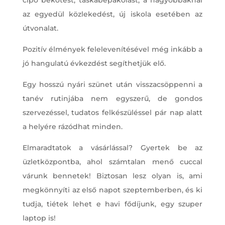
az egyedül közlekedést, új iskola esetében az
útvonalat.
Pozitív élmények felelevenítésével még inkább a
jó hangulatú évkezdést segíthetjük elő.
Egy hosszú nyári szünet után visszacsöppenni a
tanév rutinjába nem egyszerű, de gondos
szervezéssel, tudatos felkészüléssel pár nap alatt
a helyére rázódhat minden.
Elmaradtatok a vásárlással? Gyertek be az
üzletközpontba, ahol számtalan menő cuccal
várunk bennetek! Biztosan lesz olyan is, ami
megkönnyíti az első napot szeptemberben, és ki
tudja, tiétek lehet e havi fődíjunk, egy szuper
laptop is!