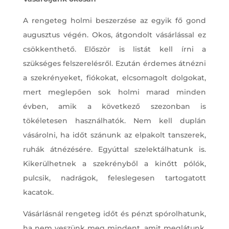
A rengeteg holmi beszerzése az egyik fő gond
augusztus végén. Okos, átgondolt vásárlással ez
csökkenthető. Először is listát kell írni a
szükséges felszerelésről. Ezután érdemes átnézni
a szekrényeket, fiókokat, elcsomagolt dolgokat,
mert meglepően sok holmi marad minden
évben, amik a következő szezonban is
tökéletesen használhatók. Nem kell duplán
vásárolni, ha időt szánunk az elpakolt tanszerek,
ruhák átnézésére. Egyúttal szelektálhatunk is.
Kikerülhetnek a szekrényből a kinőtt pólók,
pulcsik, nadrágok, feleslegesen tartogatott
kacatok.
Vásárlásnál rengeteg időt és pénzt spórolhatunk,
ha nem veszünk meg mindent, amit meglátunk,