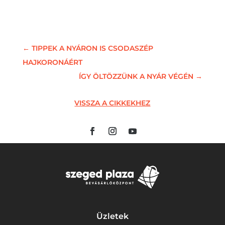
←
TIPPEK A NYÁRON IS CSODASZÉP
HAJKORONÁÉRT
ÍGY ÖLTÖZZÜNK A NYÁR VÉGÉN
→
VISSZA A CIKKEKHEZ
Üzletek