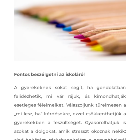
Fontos beszélgetni az iskoláról
A gyerekeknek sokat segít, ha gondolatban
felidézhetik, mi vár rájuk, és kimondhatják
esetleges félelmeiket. Válaszoljunk türelmesen a
,,mi lesz, ha” kérdésekre, ezzel csökkenthetjük a
gyerekekben a feszültséget. Gyakorolhatjuk is
azokat a dolgokat, amik stresszt okoznak nekik:
cipő bekötést, táskabepakolást, a nagyobbaknál