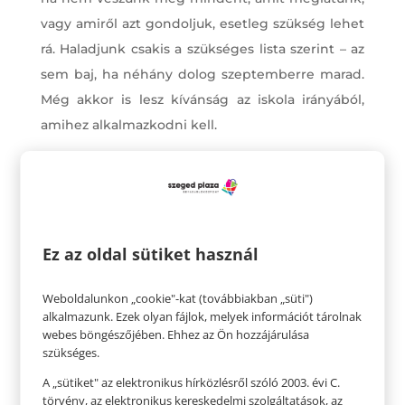
vagy amiről azt gondoljuk, esetleg szükség lehet
rá. Haladjunk csakis a szükséges lista szerint – az
sem baj, ha néhány dolog szeptemberre marad.
Még akkor is lesz kívánság az iskola irányából,
amihez alkalmazkodni kell.
Gondolkodjunk logikusan, ne kapkodjunk, ne
halmozzunk. Ruha vásárlásnál használjuk ki a
nyár végi leértékeléseket, ezzel sokat
spórolhatunk anyagilag is.
Ez az oldal sütiket használ
Weboldalunkon „cookie"-kat (továbbiakban „süti")
alkalmazunk. Ezek olyan fájlok, melyek információt tárolnak
webes böngészőjében. Ehhez az Ön hozzájárulása
szükséges.
A „sütiket" az elektronikus hírközlésről szóló 2003. évi C.
törvény, az elektronikus kereskedelmi szolgáltatások, az