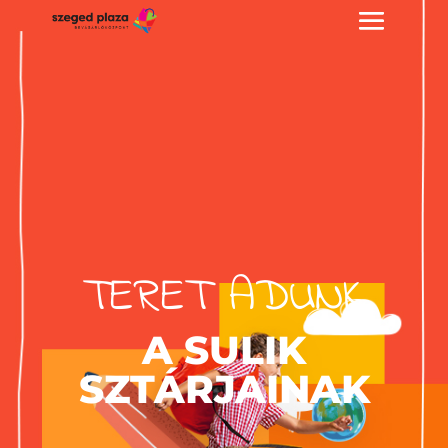
TERET ADUNK
A SULIK
SZTÁRJAINAK