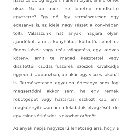
hasznos dolog legyen, hanem olyan, ami örömet
okoz. Na de miért ne lehetne mindkettő
egyszerre? Egy nő, így természetesen egy
édesanya is, az ideje nagy részét a konyhában
tölti. Válasszunk hát anyák napjára olyan
ajándékot, ami a konyhához köthető. Lehet ez
finom kávék vagy teák válogatása, egy kedves
kötény, amit te magad készítettél vagy
díszítettél, csodás fűszerek, szószok kavalkádja
egyedi díszdobozban, de akár egy vicces fakanál
is. Természetesen egyetlen édesanya sem fog
megsértődni akkor sem, ha egy remek
robotgépet vagy háztartási eszközt kap, ami
megkönnyíti számára a feladatok elvégzését, de
egy csinos étkészlet is okozhat örömöt.
Az anyák napja nagyszerű lehetőség arra, hogy a