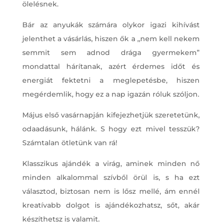
ölelésnek.
Bár az anyukák számára olykor igazi kihívást
jelenthet a vásárlás, hiszen ők a ,,nem kell nekem
semmit sem adnod drága gyermekem”
mondattal hárítanak, azért érdemes időt és
energiát fektetni a meglepetésbe, hiszen
megérdemlik, hogy ez a nap igazán róluk szóljon.
Május első vasárnapján kifejezhetjük szeretetünk,
odaadásunk, hálánk. S hogy ezt mivel tesszük?
Számtalan ötletünk van rá!
Klasszikus ajándék a virág, aminek minden nő
minden alkalommal szívből örül is, s ha ezt
választod, biztosan nem is lősz mellé, ám ennél
kreatívabb dolgot is ajándékozhatsz, sőt, akár
készíthetsz is valamit.