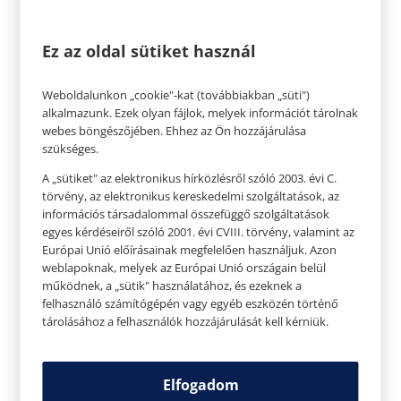
cipőből és táskából soha nem lehet elég.
Válogass össze kényeztető kozmetikumokat
Ez az oldal sütiket használ
Mindegy, hány éves egy nő, mindannyian hiúak
vagyunk egy kicsit. Éppen ezért
Weboldalunkon „cookie"-kat (továbbiakban „süti")
alkalmazunk. Ezek olyan fájlok, melyek információt tárolnak
kozmetikumokból, szépségápolási termékekből
webes böngészőjében. Ehhez az Ön hozzájárulása
soha nincs túl sok. Minőségi krémek,
szükséges.
sminktermékek, illatszerek, fürdősók, kényeztető
A „sütiket" az elektronikus hírközlésről szóló 2003. évi C.
varázslatok széles választékát találod, ha betérsz a
törvény, az elektronikus kereskedelmi szolgáltatások, az
információs társadalommal összefüggő szolgáltatások
drogériába. Keresd meg anyukád kedvenceit,
egyes kérdéseiről szóló 2001. évi CVIII. törvény, valamint az
válogass hozzájuk néhány újdonságot, és készíts
Európai Unió előírásainak megfelelően használjuk. Azon
weblapoknak, melyek az Európai Unió országain belül
belőle egy igazán kényeztető ajándékcsomagot –
működnek, a „sütik" használatához, és ezeknek a
biztosan nagy örömöt fogsz szerezni neki.
felhasználó számítógépén vagy egyéb eszközén történő
tárolásához a felhasználók hozzájárulását kell kérniük.
Elfogadom