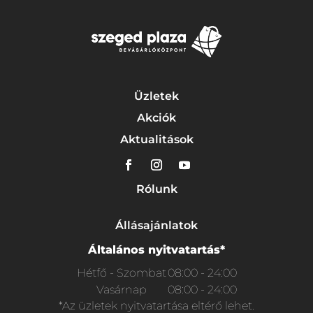
Üzletek
Akciók
Aktualitások
Rólunk
Állásajánlatok
Általános nyitvatartás*
Hétfő - Szombat
08:00 - 24:00
Vasárnap
08:00 - 24:00
*Az üzletek nyitvatartása eltérő lehet.