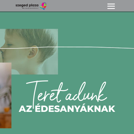
Teret adunk
AZ ÉDESANYÁKNAK