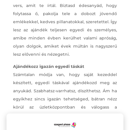
vers, amit te írtál. Biztasd édesanyád, hogy
folytassa ő, pakolja tele a dobozt jövendő
emlékekkel, kedves pillanatokkal, szeretettel. Így
lesz az ajándék teljesen egyedi és személyes,
amibe minden évben kerülhet valami apróság,
olyan dolgok, amiket évek múltán is nagyszerű
lesz elővenni és nézegetni.
Ajándékozz igazán egyedi táskát
Számtalan módja van, hogy saját kezeddel
készített, egyedi táskával ajándékozd meg az
anyukád. Szabhatsz-varrhatsz, díszíthetsz. Ám ha
egyikhez sincs igazán tehetséged, bátran nézz
körül az üzletközpontban és válogass a
kínálatból. Egy táskával soha nem lehet mellé
lőni, hiszen az alapszabályt mindenki ismeri: