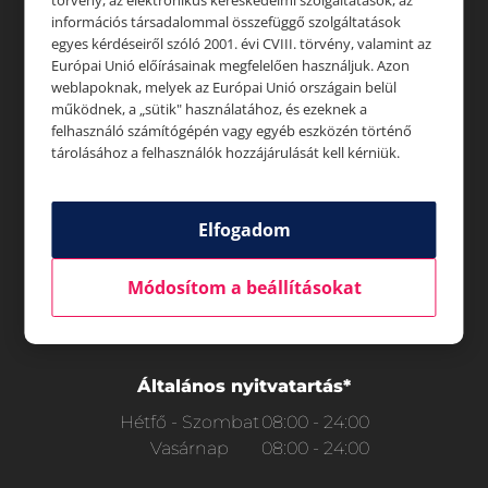
törvény, az elektronikus kereskedelmi szolgáltatások, az
információs társadalommal összefüggő szolgáltatások
egyes kérdéseiről szóló 2001. évi CVIII. törvény, valamint az
Európai Unió előírásainak megfelelően használjuk. Azon
Aktualitások
weblapoknak, melyek az Európai Unió országain belül
működnek, a „sütik" használatához, és ezeknek a
felhasználó számítógépén vagy egyéb eszközén történő
tárolásához a felhasználók hozzájárulását kell kérniük.
Rólunk
Elfogadom
Módosítom a beállításokat
Állásajánlatok
Általános nyitvatartás*
Hétfő - Szombat
08:00 - 24:00
Vasárnap
08:00 - 24:00