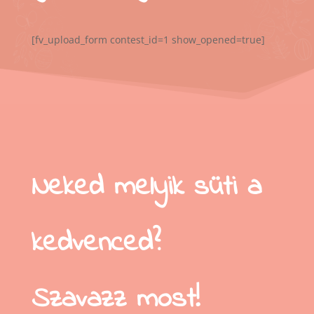
[fv_upload_form contest_id=1 show_opened=true]
Neked melyik süti a
kedvenced?
Szavazz most!