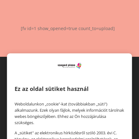
[fv id=1 show_opened=true count_to=upload]
Ez az oldal sütiket használ
Weboldalunkon „cookie"-kat (továbbiakban „süti")
alkalmazunk. Ezek olyan fájlok, melyek információt tárolnak
Üzletek
webes böngészőjében. Ehhez az Ön hozzájárulása
szükséges.
A „sütiket" az elektronikus hírközlésről szóló 2003. évi C.
Akciók