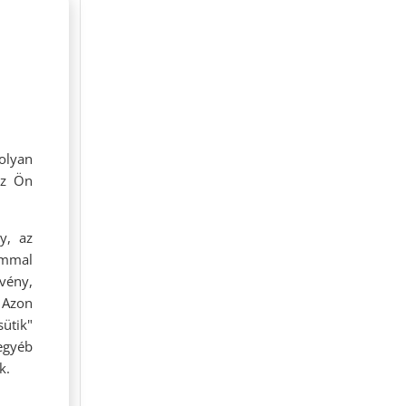
olyan
az Ön
y, az
ommal
rvény,
 Azon
ütik"
egyéb
k.