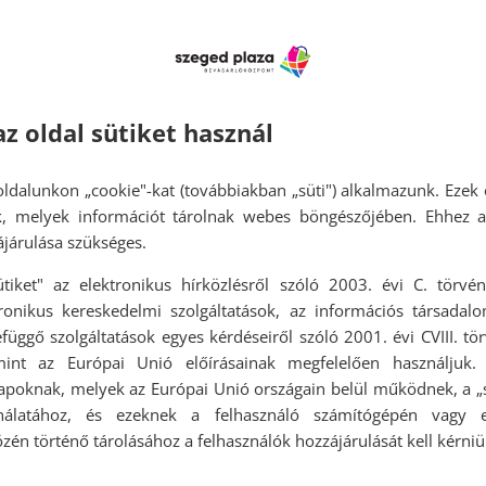
az oldal sütiket használ
ldalunkon „cookie"-kat (továbbiakban „süti") alkalmazunk. Ezek 
ok, melyek információt tárolnak webes böngészőjében. Ehhez 
járulása szükséges.
ütiket" az elektronikus hírközlésről szóló 2003. évi C. törvén
tronikus kereskedelmi szolgáltatások, az információs társadal
mekmegőrző
függő szolgáltatások egyes kérdéseiről szóló 2001. évi CVIII. tö
mint az Európai Unió előírásainak megfelelően használjuk.
apoknak, melyek az Európai Unió országain belül működnek, a „s
ás  Hétfő – péntek 10:00-20:00  Szombat 10:00-20:00  Vasárnap
nálatához, és ezeknek a felhasználó számítógépén vagy 
ldal Az üzletről Nincs megadva Elfogadott fizetési eszközök Nincs
zén történő tárolásához a felhasználók hozzájárulását kell kérniü
.