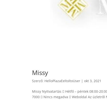
Missy
Szerző:
HelloPlazaEeltoltoUser
|
okt 3, 2021
Missy Nyitvatartás  Hétfő – péntek 08:00-20:
7000  Nincs megadva  Weboldal Az üzletről N