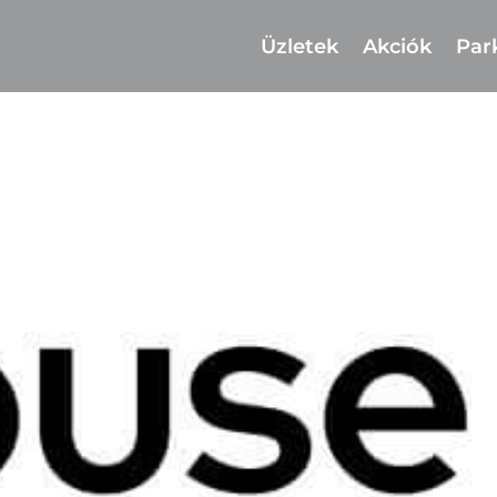
Üzletek
Akciók
Par