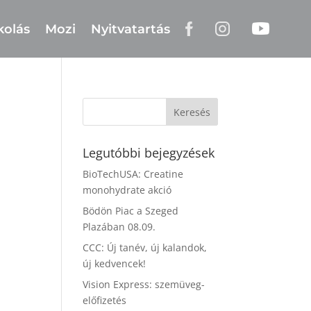
kolás
Mozi
Nyitvatartás
Legutóbbi bejegyzések
BioTechUSA: Creatine
monohydrate akció
Bödön Piac a Szeged
Plazában 08.09.
CCC: Új tanév, új kalandok,
új kedvencek!
Vision Express: szemüveg-
előfizetés