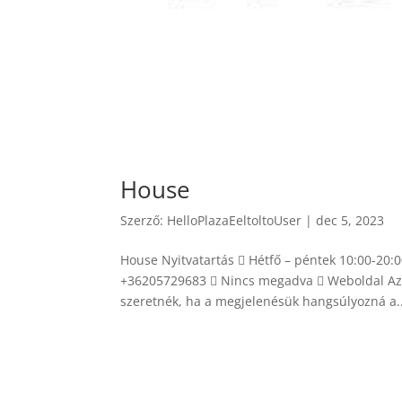
House
Szerző:
HelloPlazaEeltoltoUser
|
dec 5, 2023
House Nyitvatartás  Hétfő – péntek 10:00-20:
+36205729683  Nincs megadva  Weboldal Az üzl
szeretnék, ha a megjelenésük hangsúlyozná a..