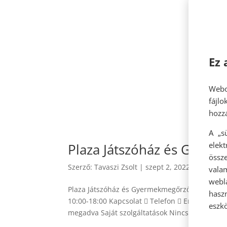
Ez 
Webo
fájl
hozzá
A „s
elek
Plaza Játszóház és Gyer
össze
Szerző:
Tavaszi Zsolt
|
szept 2, 2022
vala
webl
Plaza Játszóház és Gyermekmegőrző Nyitvatart
hasz
10:00-18:00 Kapcsolat  Telefon  Email  Webo
eszkö
megadva Saját szolgáltatások Nincs megadva..